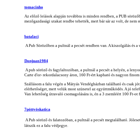
tomacinho
Az előző leíások alapján továbbra is minden rendben, a PUB sörözőben 
mezőgazdasági utakat rendbe tehették, mert bár sár az volt, de nem s
batalaci
A Pub Sörözőben a pultnál a pecsét rendben van. A kiszolgálás és a
Donjuan1984
A pub söröző és fagylaltozóban, a pultnál a pecsét a helyén, a lenyo
Carte d'or- rekordalacsony áron, 160 Ft-ért kapható és nagyon finom 
Szállásom a falu végén a Mátyás Vendégházban található és csak jót t
elérhetőséget, mert velük most szünetel az együttműködés. A jó tel
Van lehetőség útravaló csomagolására is, én a 3 zsemléért 100 Ft-ot f
7pöttyöskatica
A Pub söröző és falatozóban, a pultnál a pecsét megtalálható. Jólese
látszik ez a falu védjegye.