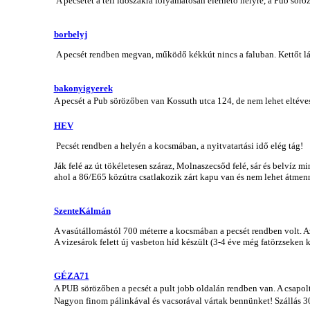
A pecsétet a téli időszakra folyamatosan elérhető helyre, a Pub söröző
borbelyj
A pecsét rendben megvan, működő kékkút nincs a faluban. Kettőt lát
bakonyigyerek
A pecsét a Pub sörözőben van Kossuth utca 124, de nem lehet eltéves
HEV
Pecsét rendben a helyén a kocsmában, a nyitvatartási idő elég tág!
Ják felé az út tökéletesen száraz, Molnaszecsőd felé, sár és belvíz mi
ahol a 86/E65 közútra csatlakozik zárt kapu van és nem lehet átmenni
SzenteKálmán
A vasútállomástól 700 méterre a kocsmában a pecsét rendben volt. Az ú
A vizesárok felett új vasbeton híd készült (3-4 éve még fatörzseken ke
GÉZA71
A PUB sörözőben a pecsét a pult jobb oldalán rendben van. A csapolt
Nagyon finom pálinkával és vacsorával vártak bennünket! Szállás 3