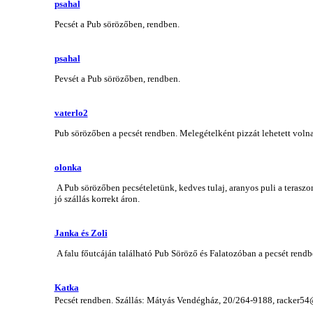
psahal
Pecsét a Pub sörözőben, rendben.
psahal
Pevsét a Pub sörözőben, rendben.
vaterlo2
Pub sörözőben a pecsét rendben. Melegételként pizzát lehetett volna
olonka
A Pub sörözőben pecsételetünk, kedves tulaj, aranyos puli a teras
jó szállás korrekt áron.
Janka és Zoli
A falu főutcáján található Pub Söröző és Falatozóban a pecsét rendbe
Katka
Pecsét rendben. Szállás: Mátyás Vendégház, 20/264-9188, racker54