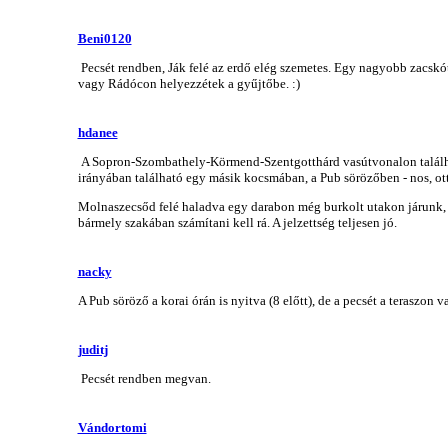
Beni0120
Pecsét rendben, Ják felé az erdő elég szemetes. Egy nagyobb zacskót
vagy Rádócon helyezzétek a gyűjtőbe. :)
hdanee
A Sopron-Szombathely-Körmend-Szentgotthárd vasútvonalon található
irányában található egy másik kocsmában, a Pub sörözőben - nos, ott
Molnaszecsőd felé haladva egy darabon még burkolt utakon járunk, m
bármely szakában számítani kell rá. A jelzettség teljesen jó.
nacky
A Pub söröző a korai órán is nyitva (8 előtt), de a pecsét a teraszon v
juditj
Pecsét rendben megvan.
Vándortomi