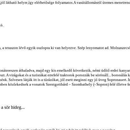
ra,jól látható helyre,így elérhetősége folyamatos.A vasútállomásról ütemes menetre
tó.
a, a teraszon lévő egyik oszlopra ki van helyezve. Szép lenyomatot ad. Molnaszecső
etonátereszen áthaladva, majd egy kis emelkedő következik, némi üdítő erdei kanya
. A virágokat és a turistákat errefelé traktorok porozzák be sörönáll... boronálás 
nénk. Szívesen látják itt is a túrázókat, jól esett meginni egy jó üveg Sopronauert. I
en közlekednek a vonatok Szentgotthárd – Szombathely (- Sopron) felé illetve felő
a sör hideg...