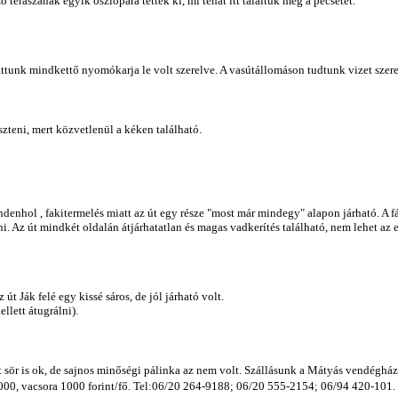
 teraszának egyik oszlopára tették ki, mi tehát itt találtuk meg a pecsétet.
tunk mindkettő nyomókarja le volt szerelve. A vasútállomáson tudtunk vizet szerez
zteni, mert közvetlenül a kéken található.
ndenhol , fakitermelés miatt az út egy része "most már mindegy" alapon járható. A fák
. Az út mindkét oldalán átjárhatatlan és magas vadkerítés található, nem lehet az 
t Ják felé egy kissé sáros, de jól járható volt.
llett átugrálni).
 sör is ok, de sajnos minőségi pálinka az nem volt. Szállásunk a Mátyás vendégházb
000, vacsora 1000 forint/fő. Tel:06/20 264-9188; 06/20 555-2154; 06/94 420-101