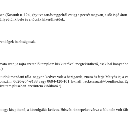
(Kossuth u. 124., (nyitva tartás reggeltől estig) a pecsét megvan, a sőr is jó áron 
üllyedtünk bele és a tócsák kikerülhetőek.
 vendégek barátságosak.
mata szép; a rajta szereplő templom kis kitérővel megtekinthető, csak bal kanyar he
:)
udok mondani róla. nagyon kedves volt a házigazda, zuzsa és férje Mátyás is; a vacs
efonszám: 0620-264-9188 vagy 0694-420-101. E-mail: rackerzsuzsi@t-online.hu. Egy
izettem pluszban..szerintem kibírható :)
tt egy kis pihenő, a kiszolgálás kedves. Húsvéti ünnepeket várva a falu tele volt fá