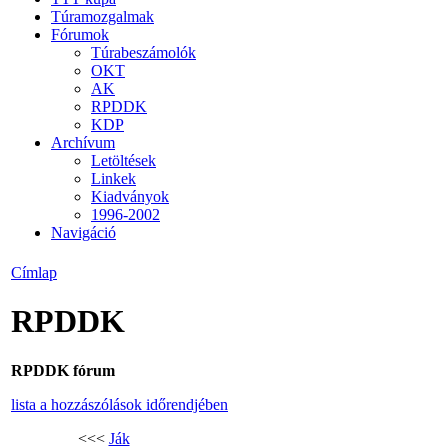
Túramozgalmak
Fórumok
Túrabeszámolók
OKT
AK
RPDDK
KDP
Archívum
Letöltések
Linkek
Kiadványok
1996-2002
Navigáció
Címlap
RPDDK
RPDDK fórum
lista a hozzászólások időrendjében
<<<
Ják