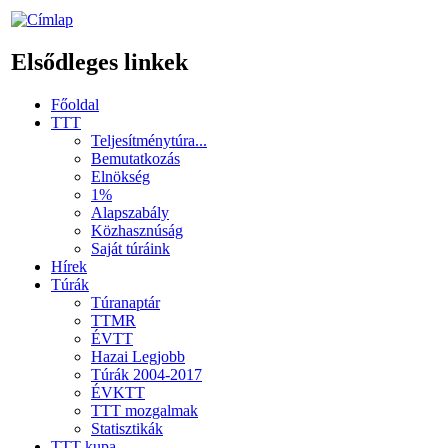
Elsődleges linkek
Főoldal
TTT
Teljesítménytúra...
Bemutatkozás
Elnökség
1%
Alapszabály
Közhasznúság
Saját túráink
Hírek
Túrák
Túranaptár
TTMR
ÉVTT
Hazai Legjobb
Túrák 2004-2017
ÉVKTT
TTT mozgalmak
Statisztikák
TTT kupa