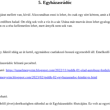
5. Egyházasrádóc
at mellett van, kívül. A kocsmában enni is lehet, én csak egy sört kértem, amit a k
erdőben halad. Ott elég sok volt a víz és a sár. Utána már murvás úton lehet gyalogo
n ez a rész kellemetlen lehet, mert árnyék nem sok van.
ogy Jáktól idáig az út kettő, egymáshoz csatlakozó hosszú egyenesből áll. Emelked
ázasrádóc
feliratú pecséttel.
ható:
https://turaelmenyeim.blogspot.com/2022/11/rpddk-01-olad-autobusz-fordul
elmenyeim.blogspot.com/2023/02/rpddk-02-egyhazasradoc-himfai-to.html
rható.
felől jövet) derékszögben ráfordul az út Egyházasrádóc főutcájára. Ez volt az egyetl