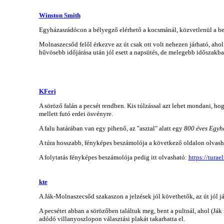
Winston Smith
Egyházasrádócon a bélyegző elérhető a kocsmánál, közvetlenül a bejár
Molnaszecsőd felől érkezve az út csak ott volt nehezen járható, ahol 
hűvösebb időjárása után jól esett a napsütés, de melegebb időszakba
KFeri
A söröző falán a pecsét rendben. Kis túlzással azt lehet mondani, h
mellett futó erdei ösvényre.
A falu határában van egy pihenő, az "asztal" alatt egy
800 éves Egyh
A túra hosszabb, fényképes beszámolója a következő oldalon olvas
A folytatás fényképes beszámolója pedig itt olvasható:
https://tura
kte
A Ják-Molnaszecsőd szakaszon a jelzések jól követhetők, az út jól já
A pecsétet abban a sörözőben találtuk meg, bent a pultnál, ahol (Ják 
adódó villanyoszlopon választási plakát takarhatta el.