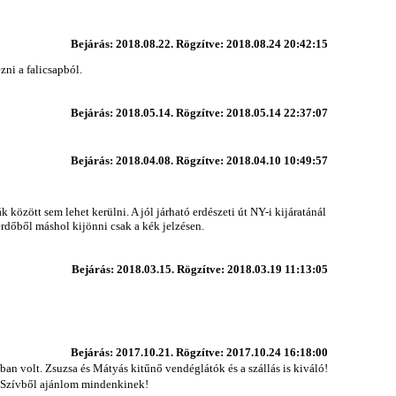
Bejárás: 2018.08.22. Rögzítve: 2018.08.24 20:42:15
ni a falicsapból.
Bejárás: 2018.05.14. Rögzítve: 2018.05.14 22:37:07
Bejárás: 2018.04.08. Rögzítve: 2018.04.10 10:49:57
 között sem lehet kerülni. A jól járható erdészeti út NY-i kijáratánál
erdőből máshol kijönni csak a kék jelzésen.
Bejárás: 2018.03.15. Rögzítve: 2018.03.19 11:13:05
Bejárás: 2017.10.21. Rögzítve: 2017.10.24 16:18:00
an volt. Zsuzsa és Mátyás kitűnő vendéglátók és a szállás is kiváló!
. Szívből ajánlom mindenkinek!