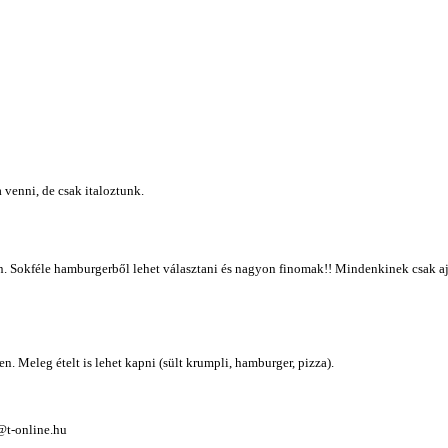
 venni, de csak italoztunk.
zon. Sokféle hamburgerből lehet választani és nagyon finomak!! Mindenkinek csak 
n. Meleg ételt is lehet kapni (sült krumpli, hamburger, pizza).
@t-online.hu