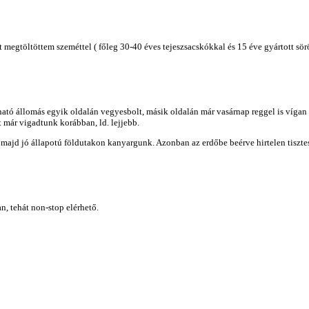
 megtöltöttem szeméttel ( főleg 30-40 éves tejeszsacskókkal és 15 éve gyártott sör
 állomás egyik oldalán vegyesbolt, másik oldalán már vasárnap reggel is vígan m
 már vigadtunk korábban, ld. lejjebb.
ajd jó állapotú földutakon kanyargunk. Azonban az erdőbe beérve hirtelen tisztess
an, tehát non-stop elérhető.