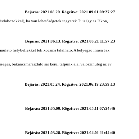
Bejárás: 2021.08.29. Rögzítve: 2021.09.01 09:27:27
ösdobozokkal), ha van lehetőségetek tegyetek Ti is így és Jákon,
Bejárás: 2021.06.13. Rögzítve: 2021.06.21 11:57:23
ulató helybeliekkel teli kocsma található. A bélyegző innen Ják
éges, bakancsmarasztaló sár kerül talpunk alá, valószínűleg az év
Bejárás: 2021.05.24. Rögzítve: 2021.06.19 23:59:13
Bejárás: 2021.05.09. Rögzítve: 2021.05.11 07:54:46
Bejárás: 2021.03.28. Rögzítve: 2021.04.01 11:44:40