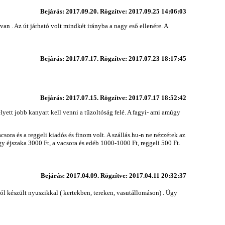
Bejárás: 2017.09.20. Rögzítve: 2017.09.25 14:06:03
van . Az út járható volt mindkét irányba a nagy eső ellenére. A
Bejárás: 2017.07.17. Rögzítve: 2017.07.23 18:17:45
Bejárás: 2017.07.15. Rögzítve: 2017.07.17 18:52:42
lyett jobb kanyart kell venni a tűzoltóság felé. A fagyi- ami amúgy
ora és a reggeli kiadós és finom volt. A szállás.hu-n ne nézzétek az
 éjszaka 3000 Ft, a vacsora és edéb 1000-1000 Ft, reggeli 500 Ft.
Bejárás: 2017.04.09. Rögzítve: 2017.04.11 20:32:37
ból készült nyuszikkal ( kertekben, tereken, vasutállomáson) . Úgy