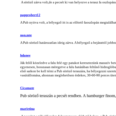
A söröző zárva volt,de a pecsét ki van helyezve a terasz fa oszlopá
papprobert12
A Pub nyitva volt, a bélyegző itt is az előtető faoszlopán megtalálha
non.mte
A Pub söröző határozatlan ideig zárva. A bélyegző a bejárattól jobbr
hdanee
Ják felől közeledve a falu felé egy patakot keresztezünk masszív b
egyenesen, hosszasan méregetve a falu határában feltűnő hidroglóbuszt
első sarkon be kell térni a Pub söröző teraszára, ha bélyegezni szeret
vasútállomása, ahonnan meglehetősen érdekes, 30-60-90 perces ütemb
Cicamate
Pub söröző teraszán a pecsét rendben. A hamburger finom, 
marietina