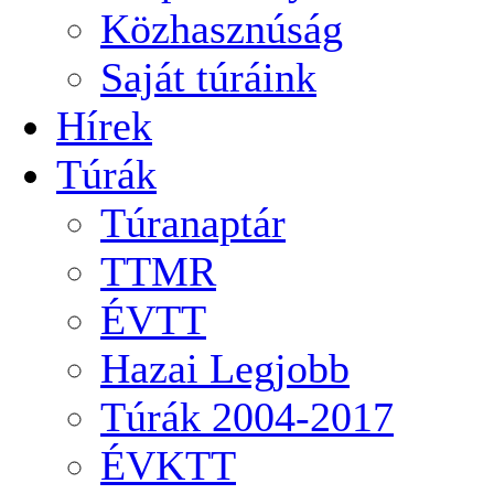
Közhasznúság
Saját túráink
Hírek
Túrák
Túranaptár
TTMR
ÉVTT
Hazai Legjobb
Túrák 2004-2017
ÉVKTT