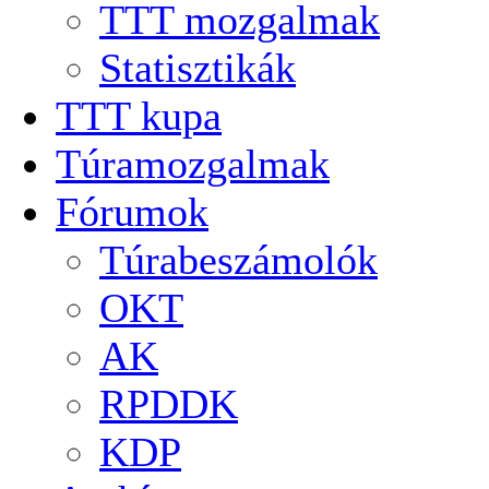
TTT mozgalmak
Statisztikák
TTT kupa
Túramozgalmak
Fórumok
Túrabeszámolók
OKT
AK
RPDDK
KDP