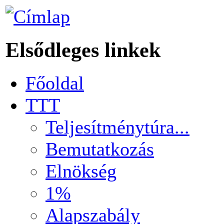
Elsődleges linkek
Főoldal
TTT
Teljesítménytúra...
Bemutatkozás
Elnökség
1%
Alapszabály