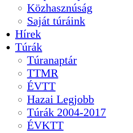
Közhasznúság
Saját túráink
Hírek
Túrák
Túranaptár
TTMR
ÉVTT
Hazai Legjobb
Túrák 2004-2017
ÉVKTT