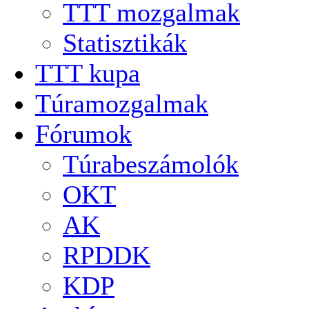
TTT mozgalmak
Statisztikák
TTT kupa
Túramozgalmak
Fórumok
Túrabeszámolók
OKT
AK
RPDDK
KDP