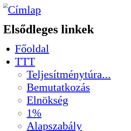
Elsődleges linkek
Főoldal
TTT
Teljesítménytúra...
Bemutatkozás
Elnökség
1%
Alapszabály