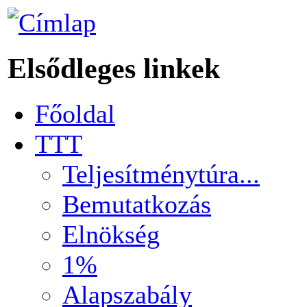
Elsődleges linkek
Főoldal
TTT
Teljesítménytúra...
Bemutatkozás
Elnökség
1%
Alapszabály