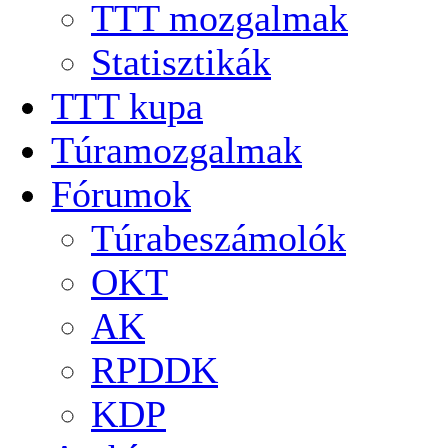
TTT mozgalmak
Statisztikák
TTT kupa
Túramozgalmak
Fórumok
Túrabeszámolók
OKT
AK
RPDDK
KDP