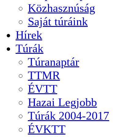
Közhasznúság
Saját túráink
Hírek
Túrák
Túranaptár
TTMR
ÉVTT
Hazai Legjobb
Túrák 2004-2017
ÉVKTT