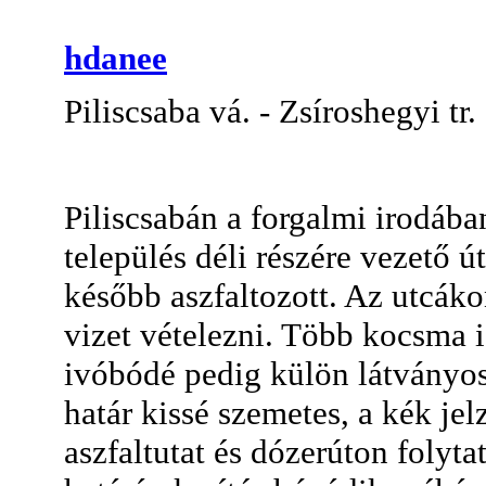
hdanee
Piliscsaba vá. - Zsíroshegyi t
Piliscsabán a forgalmi irodáb
település déli részére vezető 
később aszfaltozott. Az utcáko
vizet vételezni. Több kocsma i
ivóbódé pedig külön látványos
határ kissé szemetes, a kék je
aszfaltutat és dózerúton folyta