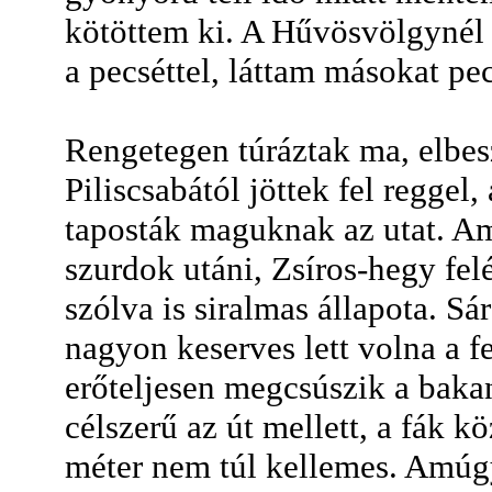
kötöttem ki. A Hűvösvölgynél 
a pecséttel, láttam másokat pec
Rengetegen túráztak ma, elbe
Piliscsabától jöttek fel regge
taposták maguknak az utat. Am
szurdok utáni, Zsíros-hegy fe
szólva is siralmas állapota. Sá
nagyon keserves lett volna a f
erőteljesen megcsúszik a bakanc
célszerű az út mellett, a fák k
méter nem túl kellemes. Amúgy 