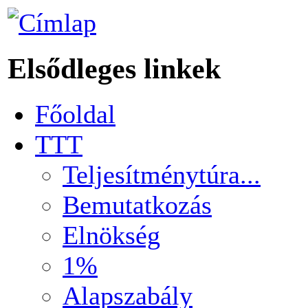
Elsődleges linkek
Főoldal
TTT
Teljesítménytúra...
Bemutatkozás
Elnökség
1%
Alapszabály