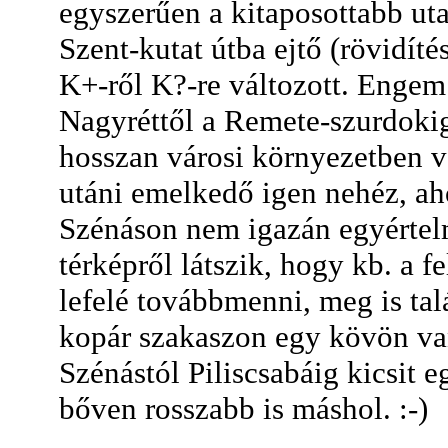
egyszerűen a kitaposottabb uta
Szent-kutat útba ejtő (rövidíté
K+-ről K?-re változott. Engem 
Nagyréttől a Remete-szurdoki
hosszan városi környezetben v
utáni emelkedő igen nehéz, ah
Szénáson nem igazán egyértelm
térképről látszik, hogy kb. a f
lefelé továbbmenni, meg is tal
kopár szakaszon egy kövön va
Szénástól Piliscsabáig kicsit 
bőven rosszabb is máshol. :-)