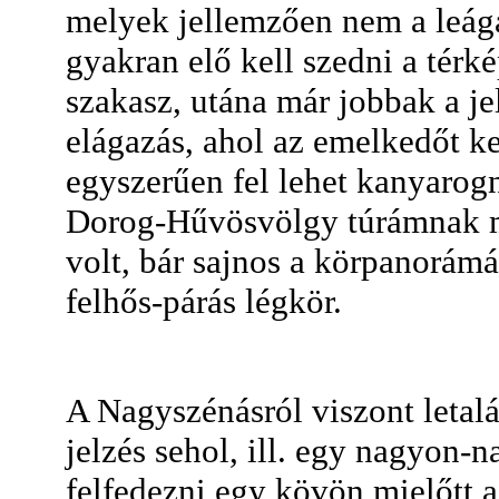
melyek jellemzően nem a leág
gyakran elő kell szedni a térké
szakasz, utána már jobbak a jel
elágazás, ahol az emelkedőt ke
egyszerűen fel lehet kanyarogn
Dorog-Hűvösvölgy túrámnak mi
volt, bár sajnos a körpanorámát
felhős-párás légkör.
A Nagyszénásról viszont letal
jelzés sehol, ill. egy nagyon-n
felfedezni egy kövön mielőtt a