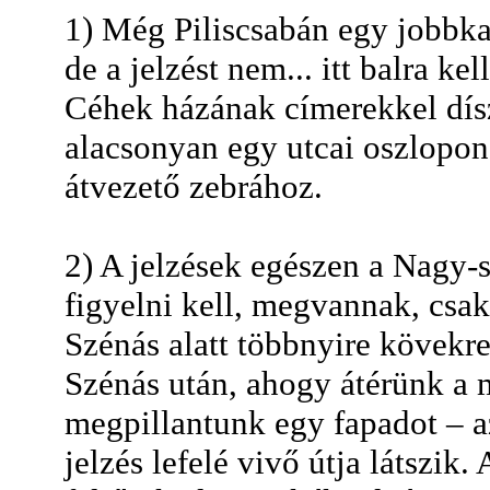
1) Még Piliscsabán egy jobbk
de a jelzést nem... itt balra k
Céhek házának címerekkel díszí
alacsonyan egy utcai oszlopon
átvezető zebrához.
2) A jelzések egészen a Nagy-
figyelni kell, megvannak, csa
Szénás alatt többnyire kövekre
Szénás után, ahogy átérünk a 
megpillantunk egy fapadot – az
jelzés lefelé vivő útja látszik