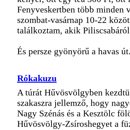
Fenyveskertben több minden v
szombat-vasárnap 10-22 között
találkoztam, akik Piliscsabáról 
És persze gyönyörű a havas út
Rókakuzu
A túrát Hűvösvölgyben kezdtü
szakaszra jellemző, hogy nag
Nagy Szénás és a Kesztölc fölöt
Hűvösvölgy-Zsíroshegyet a füz