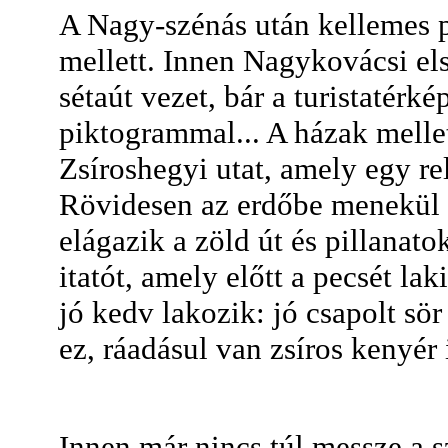
A Nagy-szénás után kellemes p
mellett. Innen Nagykovácsi els
sétaút vezet, bár a turistatérké
piktogrammal... A házak mellet
Zsíroshegyi utat, amely egy rel
Rövidesen az erdőbe menekül a
elágazik a zöld út és pillanat
itatót, amely előtt a pecsét la
jó kedv lakozik: jó csapolt sö
ez, ráadásul van zsíros kenyér 
Innen már nincs túl messze a s