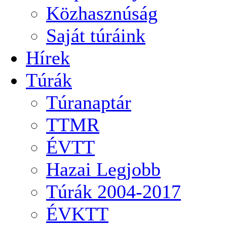
Közhasznúság
Saját túráink
Hírek
Túrák
Túranaptár
TTMR
ÉVTT
Hazai Legjobb
Túrák 2004-2017
ÉVKTT