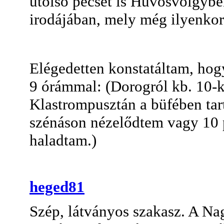
utolsó pecsét is Hűvösvölgyb
irodájában, mely még ilyenkor 
Elégedetten konstatáltam, hogy
9 órámmal: (Dorogról kb. 10-k
Klastrompusztán a büfében tar
szénáson nézelődtem vagy 10 
haladtam.)
heged81
Szép, látványos szakasz. A Nag