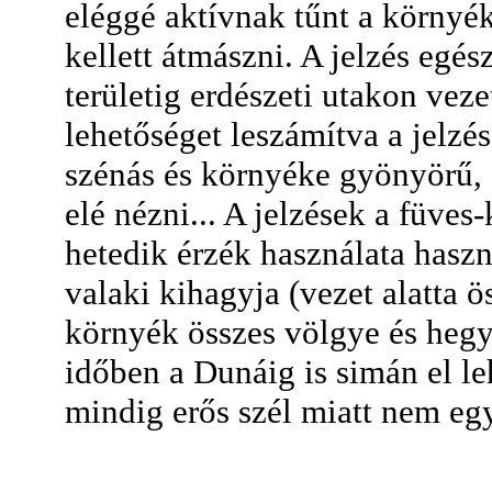
eléggé aktívnak tűnt a környéke
kellett átmászni. A jelzés egés
területig erdészeti utakon vezet
lehetőséget leszámítva a jelzé
szénás és környéke gyönyörű,
elé nézni... A jelzések a füves-
hetedik érzék használata hasz
valaki kihagyja (vezet alatta ö
környék összes völgye és hegye
időben a Dunáig is simán el le
mindig erős szél miatt nem eg