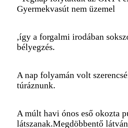
Gyermekvasút nem üzemel
,így a forgalmi irodában soks
bélyegzés.
A nap folyamán volt szerencsé
túráznunk.
A múlt havi ónos eső okozta pú
látszanak.Megdöbbentő látván