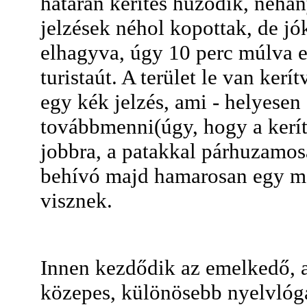
határán kerítés húzódik, néhán
jelzések néhol kopottak, de jók
elhagyva, úgy 10 perc múlva e
turistaút. A terület le van kerí
egy kék jelzés, ami - helyesen 
továbbmenni(úgy, hogy a kerít
jobbra, a patakkal párhuzamos
behívó majd hamarosan egy meg
visznek.
Innen kezdődik az emelkedő, a
közepes, különösebb nyelvlóg