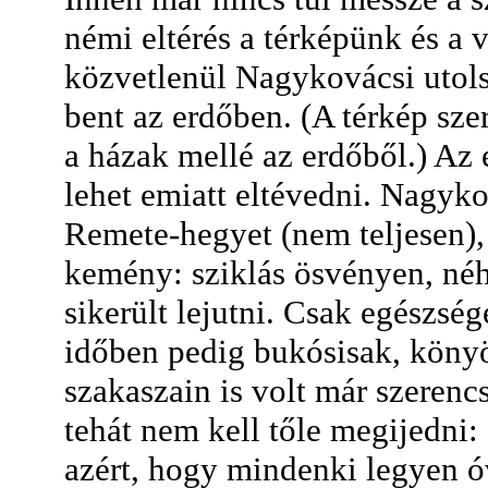
némi eltérés a térképünk és a 
közvetlenül Nagykovácsi utols
bent az erdőben. (A térkép sze
a házak mellé az erdőből.) Az 
lehet emiatt eltévedni. Nagyk
Remete-hegyet (nem teljesen), 
kemény: sziklás ösvényen, né
sikerült lejutni. Csak egészsé
időben pedig bukósisak, kön
szakaszain is volt már szerenc
tehát nem kell tőle megijedni:
azért, hogy mindenki legyen ó