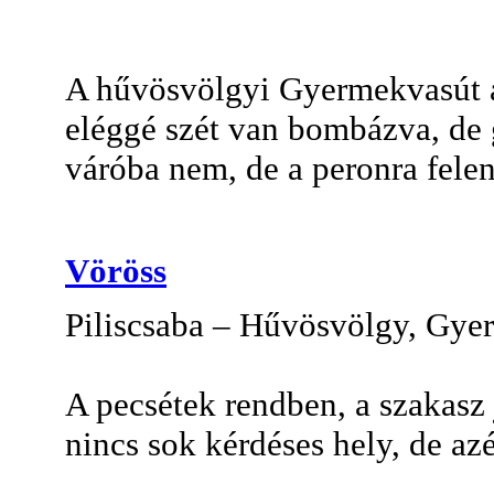
A hűvösvölgyi Gyermekvasút ál
eléggé szét van bombázva, de 
váróba nem, de a peronra felen
Vöröss
Piliscsaba – Hűvösvölgy, Gye
A pecsétek rendben, a szakasz 
nincs sok kérdéses hely, de az