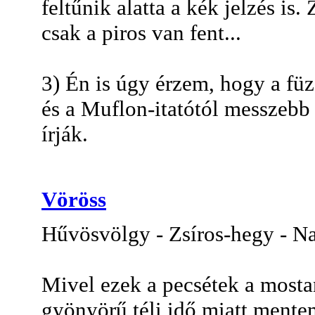
feltűnik alatta a kék jelzés is
csak a piros van fent...
3) Én is úgy érzem, hogy a füze
és a Muflon-itatótól messzebb
írják.
Vöröss
Hűvösvölgy - Zsíros-hegy - N
Mivel ezek a pecsétek a most
gyönyörű téli idő miatt mentem