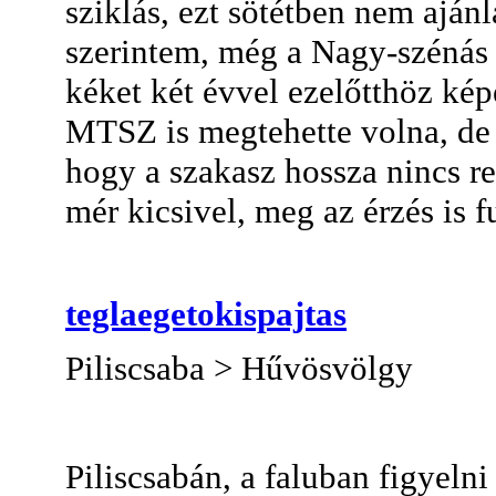
sziklás, ezt sötétben nem aján
szerintem, még a Nagy-szénás p
kéket két évvel ezelőtthöz kép
MTSZ is megtehette volna, de í
hogy a szakasz hossza nincs r
mér kicsivel, meg az érzés is f
teglaegetokispajtas
Piliscsaba > Hűvösvölgy
Piliscsabán, a faluban figyelni