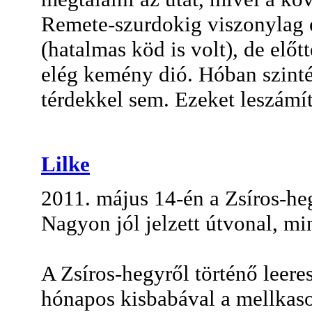
Remete-szurdokig viszonylag 
(hatalmas köd is volt), de előt
elég kemény dió. Hóban szinté
térdekkel sem. Ezeket leszámí
Lilke
2011. május 14-én a Zsíros-he
Nagyon jól jelzett útvonal, mi
A Zsíros-hegyről történő leer
hónapos kisbabával a mellkaso