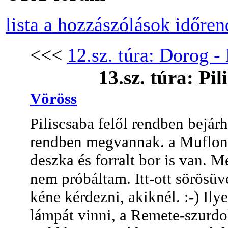
lista a hozzászólások időre
<<<
12.sz. túra: Dorog - 
13.sz. túra: Pi
Vöröss
Piliscsaba felől rendben bejárh
rendben megvannak. a Muflon It
deszka és forralt bor is van. M
nem próbáltam. Itt-ott sörösüv
kéne kérdezni, akiknél. :-) Ily
lámpát vinni, a Remete-szurdok 