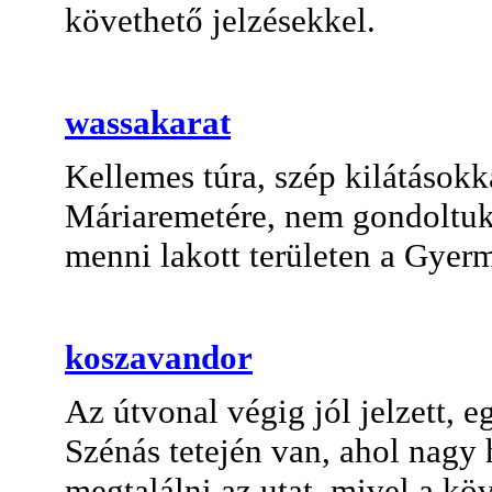
követhető jelzésekkel.
wassakarat
Kellemes túra, szép kilátásokk
Máriaremetére, nem gondoltuk
menni lakott területen a Gyer
koszavandor
Az útvonal végig jól jelzett, 
Szénás tetején van, ahol nagy 
megtalálni az utat, mivel a köv