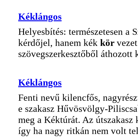
Kéklángos
Helyesbítés: természetesen a 
kérdőjel, hanem kék
kör
vezet
szövegszerkesztőből áthozott k
Kéklángos
Fenti nevű kilencfős, nagyrés
e szakasz Hűvösvölgy-Piliscsa
meg a Kéktúrát. Az útszakasz ki
így ha nagy ritkán nem volt te