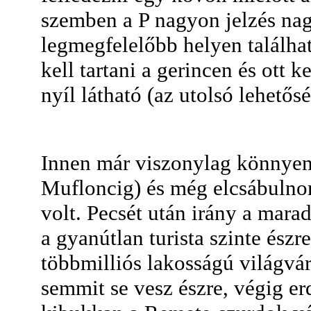
szemben a P nagyon jelzés nagyo
legmegfelelőbb helyen találha
kell tartani a gerincen és ott k
nyíl látható (az utolsó lehetős
Innen már viszonylag könnyen e
Mufloncig) és még elcsábulnom
volt. Pecsét után irány a mar
a gyanútlan turista szinte ész
többmilliós lakosságú világvá
semmit se vesz észre, végig er