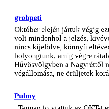
grobpeti
Október elején jártuk végig ez
volt mindenhol a jelzés, kivév
nincs kijelölve, könnyű eltéve
bolyongtunk, amíg végre rátalá
Hűvösvölgyben a Nagyréttől 
végállomása, ne örüljetek korá
Pulmy
Tegnap folytattuk az OKT-t ez