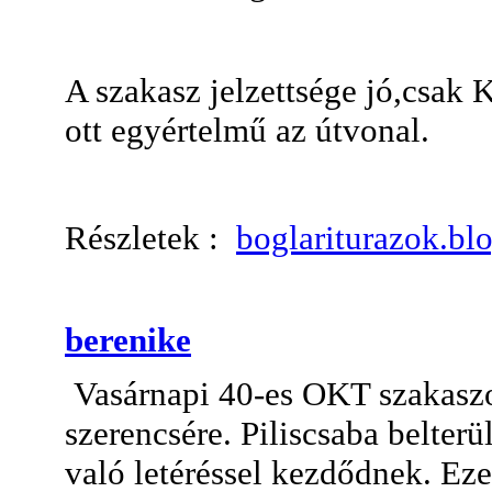
A szakasz jelzettsége jó,csak K
ott egyértelmű az útvonal.
Részletek :
boglariturazok.bl
berenike
Vasárnapi 40-es OKT szakaszo
szerencsére. Piliscsaba belterül
való letéréssel kezdődnek. Eze