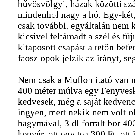
hűvösvölgyi, házak közötti szá
mindenhol nagy a hó. Egy-két,
csak további, egyáltalán nem k
kicsivel feltámadt a szél és fúj
kitaposott csapást a tetőn befe
faoszlopok jelzik az irányt, s
Nem csak a Muflon itató van n
400 méter múlva egy Fenyveske
kedvesek, még a saját kedven
ingyen, mert nekik nem volt ol
hagymával, 3 dl forralt bor 4
kenyér, ott egy tea 300 Ft, ott 