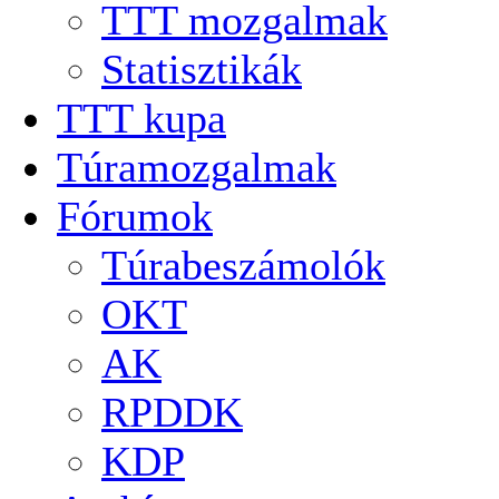
TTT mozgalmak
Statisztikák
TTT kupa
Túramozgalmak
Fórumok
Túrabeszámolók
OKT
AK
RPDDK
KDP