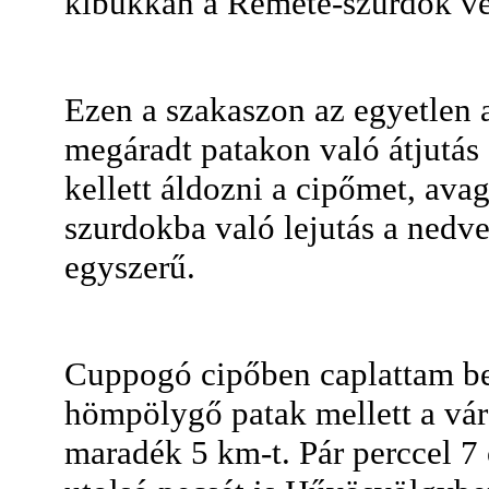
kibukkan a Remete-szurdok vé
Ezen a szakaszon az egyetlen 
megáradt patakon való átjutás
kellett áldozni a cipőmet, avag
szurdokba való lejutás a nedve
egyszerű.
Cuppogó cipőben caplattam be
hömpölygő patak mellett a vár
maradék 5 km-t. Pár perccel 7 