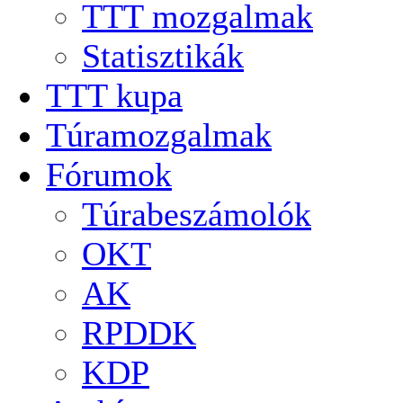
TTT mozgalmak
Statisztikák
TTT kupa
Túramozgalmak
Fórumok
Túrabeszámolók
OKT
AK
RPDDK
KDP