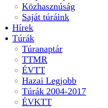
Közhasznúság
Saját túráink
Hírek
Túrák
Túranaptár
TTMR
ÉVTT
Hazai Legjobb
Túrák 2004-2017
ÉVKTT