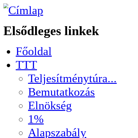
Elsődleges linkek
Főoldal
TTT
Teljesítménytúra...
Bemutatkozás
Elnökség
1%
Alapszabály