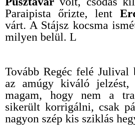
Pusztavár
volt, csodás kil
Paraipista őrizte, lent
Er
várt. A Stájsz kocsma ism
milyen belül.
L
Tovább Regéc felé Julival
az amúgy kiváló jelzést,
magam, hogy nem a tra
sikerült korrigálni, csak p
nagyon szép kis sziklás hegy