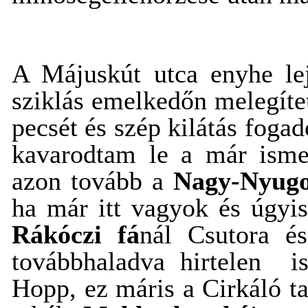
A Májuskút utca enyhe lej
sziklás emelkedőn melegít
pecsét és szép kilátás foga
kavarodtam le a már ismer
azon tovább a
Nagy-Nyug
ha már itt vagyok és úgyi
Rákóczi fá
nál Csutora é
továbbhaladva hirtelen is
Hopp, ez máris a Cirkáló t