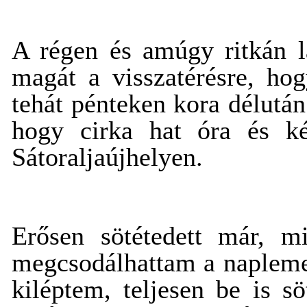
A régen és amúgy ritkán l
magát a visszatérésre, hog
tehát pénteken kora délutá
hogy cirka hat óra és két
Sátoraljaújhelyen.
Erősen sötétedett már, m
megcsodálhattam a naplemen
kiléptem, teljesen be is s