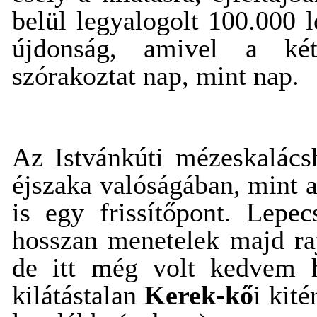
belül legyalogolt 100.000 
újdonság, amivel a két
szórakoztat nap, mint nap.
Az Istvánkúti mézeskalács
éjszaka valóságában, mint a
is egy frissítőpont. Lepe
hosszan menetelek majd ra
de itt még volt kedvem h
kilátástalan
Kerek-kő
i kit