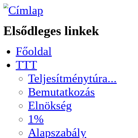
Elsődleges linkek
Főoldal
TTT
Teljesítménytúra...
Bemutatkozás
Elnökség
1%
Alapszabály