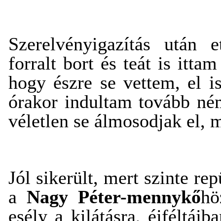
Szerelvényigazítás után e
forralt bort és teát is itta
hogy észre se vettem, el i
órakor indultam tovább né
véletlen se álmosodjak el, m
Jól sikerült, mert szinte re
a
Nagy Péter-mennykő
hö
esély a kilátásra, éjféltáj