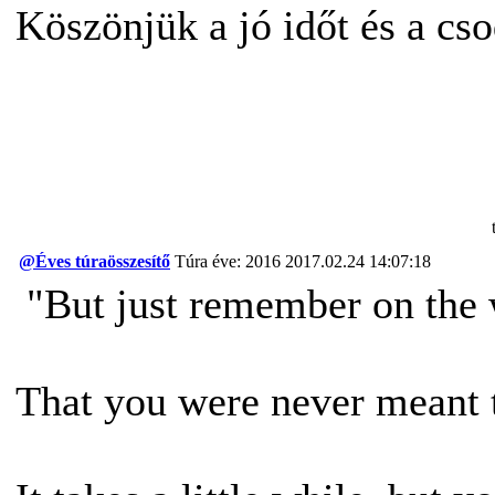
Köszönjük a jó időt és a cs
@Éves túraösszesítő
Túra éve: 2016
2017.02.24 14:07:18
"But just remember on the
That you were never meant t