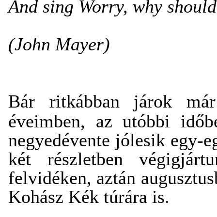
And sing Worry, why should
(John Mayer)
Bár ritkábban járok már
éveimben, az utóbbi időb
negyedévente jólesik egy-e
két részletben végigjár
felvidéken, aztán augusztus
Kohász Kék túrára is.