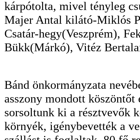
kárpótolta, mivel tényleg csú
Majer Antal kilátó-Miklós 
Csatár-hegy(Veszprém), Feke
Bükk(Márkó), Vitéz Bertala
Bánd önkormányzata nevébe
asszony mondott köszöntőt 
sorsoltunk ki a résztvevők k
környék, igénybevették a v
szállást is foglaltak. 80 fő 