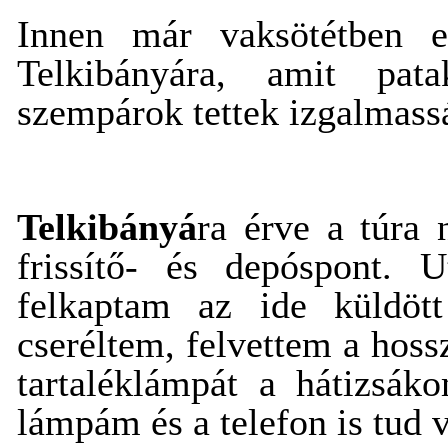
Innen már vaksötétben eg
Telkibányára, amit patak
szempárok tettek izgalmass
Telkibányá
ra érve a túra
frissítő- és depóspont. 
felkaptam az ide küldöt
cseréltem, felvettem a hoss
tartaléklámpát a hátizsák
lámpám és a telefon is tud vi