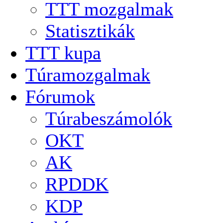
TTT mozgalmak
Statisztikák
TTT kupa
Túramozgalmak
Fórumok
Túrabeszámolók
OKT
AK
RPDDK
KDP