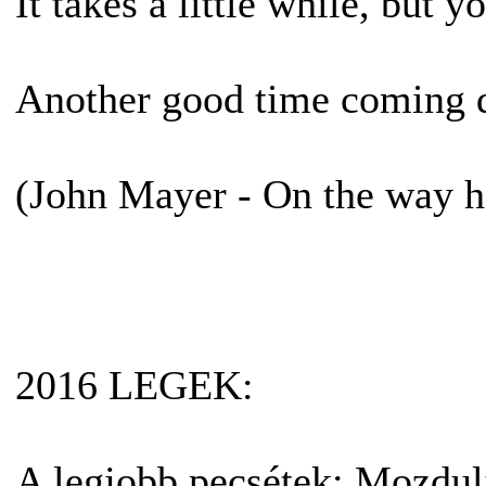
It takes a little while, but y
Another good time coming d
(John Mayer - On the way 
2016 LEGEK:
A legjobb pecsétek: Mozdul