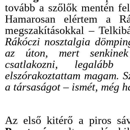
tovább a szőlők mentén felf
Hamarosan elértem a Rá
megszakításokkal – Telki
Rákóczi nosztalgia dömpin
az úton, mert senkine
csatlakozni, legaláb
elszórakoztattam magam. S
a társaságot – ismét, még ha
Az első kitérő a piros s