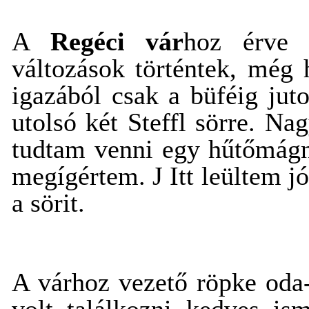
A
Regéci vár
hoz érve 
változások történtek, még 
igazából csak a büféig juto
utolsó két Steffl sörre. Na
tudtam venni egy hűtőmágn
megígértem.
J
Itt leültem j
a sörit.
A várhoz vezető röpke oda-v
volt találkozni kedves is