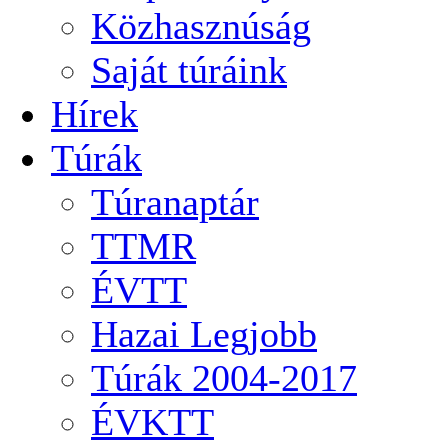
Közhasznúság
Saját túráink
Hírek
Túrák
Túranaptár
TTMR
ÉVTT
Hazai Legjobb
Túrák 2004-2017
ÉVKTT