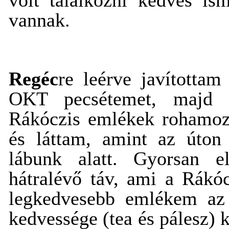
vannak.
Regéc
re leérve javította
OKT pecsétemet, majd a
Rákóczis emlékek rohamozt
és láttam, amint az úton
lábunk alatt. Gyorsan 
hátralévő táv, ami a Rákó
legkedvesebb emlékem az e
kedvessége (tea és pálesz) k