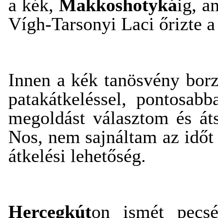
a kék,
Makkoshotyká
ig, a
Vígh-Tarsonyi Laci őrizte a
Innen a kék tanösvény borz
patakátkeléssel, pontosab
megoldást választom és áts
Nos, nem sajnáltam az időt 
átkelési lehetőség.
Hercegkút
on ismét pecsé