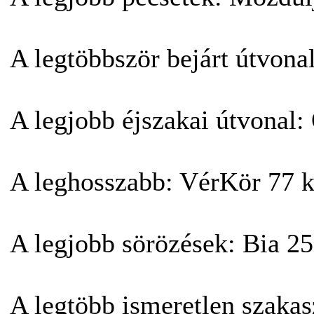
A legtöbbször bejárt útvona
A legjobb éjszakai útvonal
A leghosszabb: VérKör 77 
A legjobb sörözések: Bia 25 
A legtöbb ismeretlen sza