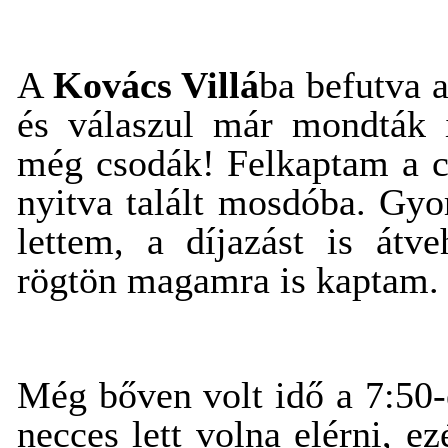
A
Kovács Villá
ba befutva 
és válaszul már mondták 
még csodák! Felkaptam a 
nyitva talált mosdóba. Gyor
lettem, a díjazást is átv
rögtön magamra is kaptam.
Még bőven volt idő a 7:50-e
necces lett volna elérni, ez