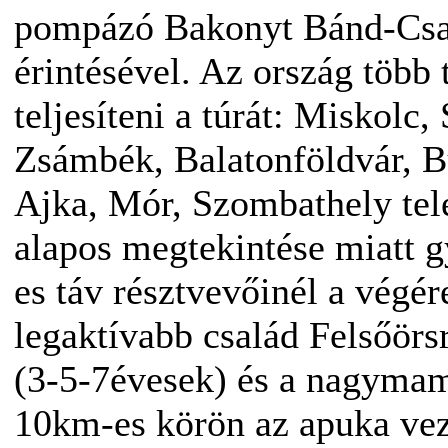
pompázó Bakonyt Bánd-Csa
érintésével. Az ország több 
teljesíteni a túrát: Miskolc,
Zsámbék, Balatonföldvár, B
Ajka, Mór, Szombathely tele
alapos megtekintése miatt g
es táv résztvevőinél a végé
legaktívabb család Felsőörs
(3-5-7évesek) és a nagymama
10km-es körön az apuka veze