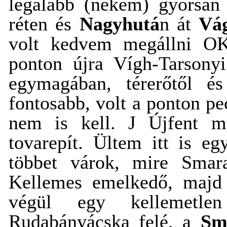
legalább (nekem) gyorsan 
réten és
Nagyhutá
n át
Vá
volt kedvem megállni OKT
ponton újra Vígh-Tarsony
egymagában, térerőtől és
fontosabb, volt a ponton p
nem is kell.
J
Újfent me
tovarepít. Ültem itt is e
többet várok, mire Smara
Kellemes emelkedő, majd e
végül egy kellemetlen
Rudabányácska felé, a
Sm