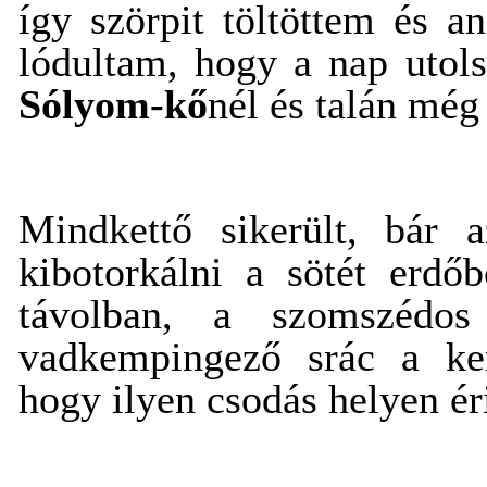
így szörpit töltöttem és 
lódultam, hogy a nap utols
Sólyom-kő
nél és talán még
Mindkettő sikerült, bár
kibotorkálni a sötét erdő
távolban, a szomszédo
vadkempingező srác a kere
hogy ilyen csodás helyen ér