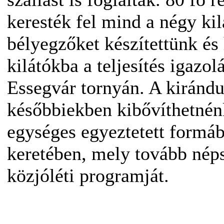
keresték fel mind a négy kil
bélyegzőket készítettünk és
kilátókba a teljesítés igazol
Essegvár tornyán. A kirándu
későbbiekben kibővíthetnén
egységes egyeztetett formá
keretében, mely tovább nép
közjóléti programját.