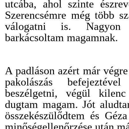
utcába, ahol szinte észre
Szerencsémre még több sza
válogatni is. Nagyon
barkácsoltam magamnak.
A padláson azért már végre
pakolászás befejeztéve
beszélgetni, végül kilen
dugtam magam. Jót aludtam
összekészülődtem és Géza 
minőségellenőrzése után már