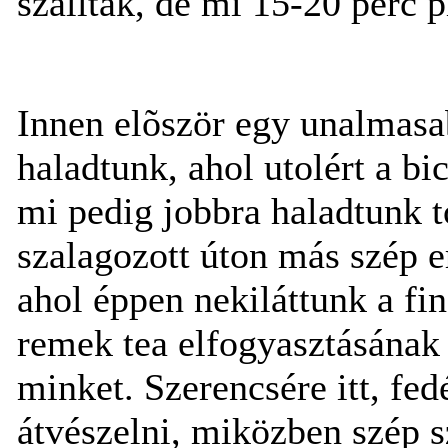
szálltak, de mi 15-20 perc p
Innen elõször egy unalmasab
haladtunk, ahol utolért a bic
mi pedig jobbra haladtunk to
szalagozott úton más szép e
ahol éppen nekiláttunk a 
remek tea elfogyasztásának 
minket. Szerencsére itt, fed
átvészelni, miközben szép 