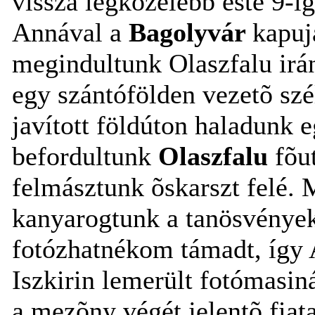
vissza legközelebb este 9-i
Annával a
Bagolyvár
kapuj
megindultunk Olaszfalu irá
egy szántófölden vezetõ szé
javított földúton haladunk 
befordultunk
Olaszfalu
fõu
felmásztunk õskarszt felé. 
kanyarogtunk a tanösvények
fotózhatnékom támadt, így 
Iszkirin lemerült fotómasi
a mezõny végét jelentõ fiata