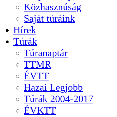
Közhasznúság
Saját túráink
Hírek
Túrák
Túranaptár
TTMR
ÉVTT
Hazai Legjobb
Túrák 2004-2017
ÉVKTT