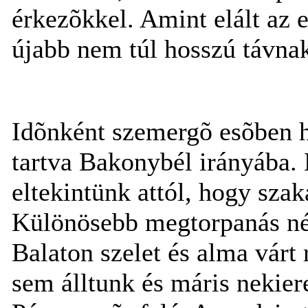
érkezõkkel. Amint elált az 
újabb nem túl hosszú távna
Idõnként szemergõ esõben h
tartva Bakonybél irányába. 
eltekintünk attól, hogy sza
Különösebb megtorpanás nélk
Balaton szelet és alma várt 
sem álltunk és máris nekiere