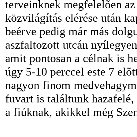
terveinknek megfelelõen az
közvilágítás elérése után ka
beérve pedig már más dolgu
aszfaltozott utcán nyílegye
amit pontosan a célnak is h
úgy 5-10 perccel este 7 elõt
nagyon finom medvehagyma
fuvart is találtunk hazafel
a fiúknak, akikkel még Szen