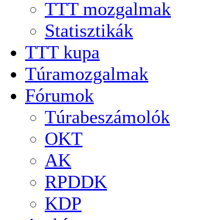
TTT mozgalmak
Statisztikák
TTT kupa
Túramozgalmak
Fórumok
Túrabeszámolók
OKT
AK
RPDDK
KDP