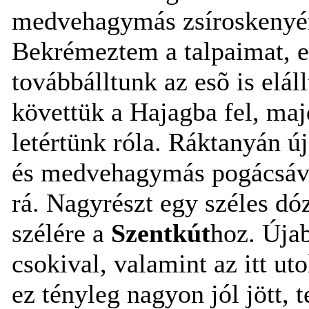
medvehagymás zsíroskenyér 
Bekrémeztem a talpaimat, e
továbbálltunk az esõ is eláll
követtük a Hajagba fel, ma
letértünk róla. Ráktanyán ú
és medvehagymás pogácsával
rá. Nagyrészt egy széles dó
szélére a
Szentkút
hoz. Úja
csokival, valamint az itt uto
ez tényleg nagyon jól jött, 