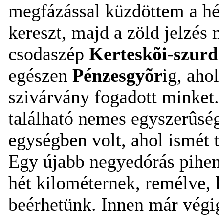
megfázással küzdöttem a hé
kereszt, majd a zöld jelzés
csodaszép
Kerteskõi-szur
egészen
Pénzesgyõr
ig, aho
szivárvány fogadott minket.
található nemes egyszerûsé
egységben volt, ahol ismét 
Egy újabb negyedórás pihen
hét kilométernek, remélve,
beérhetünk. Innen már végi