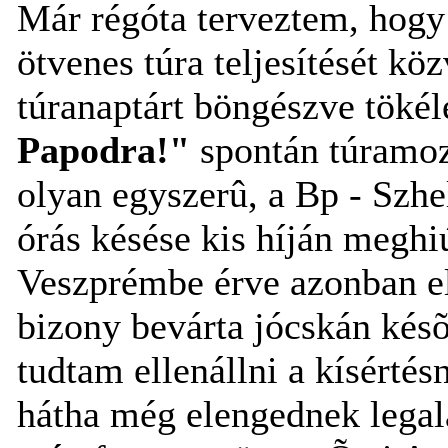
Már régóta terveztem, hogy
ötvenes túra teljesítését kö
túranaptárt böngészve tökél
Papodra!"
spontán túramoz
olyan egyszerû, a Bp - Szh
órás késése kis híján meghiú
Veszprémbe érve azonban el
bizony bevárta jócskán kés
tudtam ellenállni a kísértés
hátha még elengednek legal