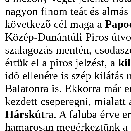
nagyon finom teát és almás 
következõ cél maga a
Pap
Közép-Dunántúli Piros útvo
szalagozás mentén, csodasz
értük el a piros jelzést, a
ki
idõ ellenére is szép kilátás
Balatonra is. Ekkorra már er
kezdett cseperegni, mialatt
Hárskút
ra. A faluba érve e
hamarosan megérkeztünk a 