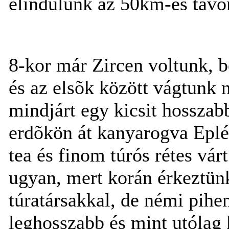
elindulunk az 50km-es távon
8-kor már Zircen voltunk, b
és az elsõk között vágtunk 
mindjárt egy kicsit hosszab
erdõkön át kanyarogva Eplén
tea és finom túrós rétes vár
ugyan, mert korán érkeztünk
túratársakkal, de némi pihe
leghosszabb és mint utólag