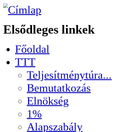
Elsődleges linkek
Főoldal
TTT
Teljesítménytúra...
Bemutatkozás
Elnökség
1%
Alapszabály