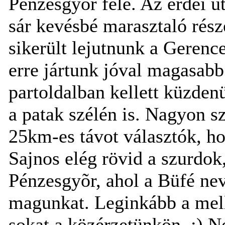
Pénzesgyõr felé. Az erdei u
sár kevésbé marasztaló rész
sikerült lejutnunk a Gerenc
erre jártunk jóval magasabb 
partoldalban kellett küzden
a patak szélén is. Nagyon sz
25km-es távot választók, h
Sajnos elég rövid a szurdok,
Pénzesgyõr, ahol a Büfé nev
magunkat. Leginkább a mell
sokat a közérzetünkön. :) N