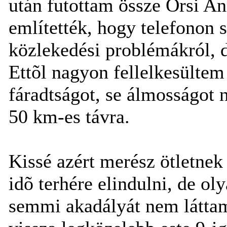
után futottam össze Õrsi An
említették, hogy telefonon 
közlekedési problémákról, de
Ettõl nagyon fellelkesülte
fáradtságot, se álmosságot 
50 km-es távra.
Kissé azért merész ötletnek 
idõ terhére elindulni, de o
semmi akadályát nem láttam