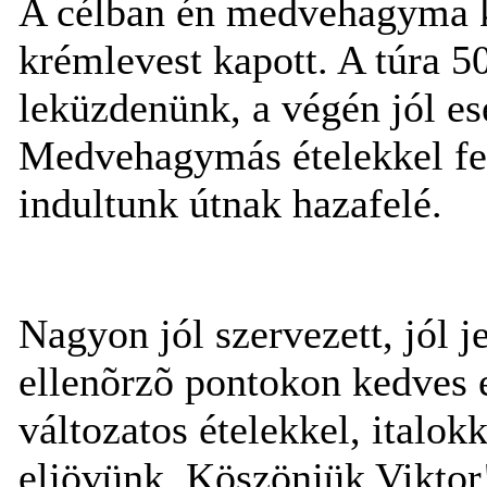
A célban én medvehagyma k
krémlevest kapott. A túra 50
leküzdenünk, a végén jól ese
Medvehagymás ételekkel fel
indultunk útnak hazafelé.
Nagyon jól szervezett, jól je
ellenõrzõ pontokon kedves 
változatos ételekkel, italok
eljövünk, Köszönjük Viktor