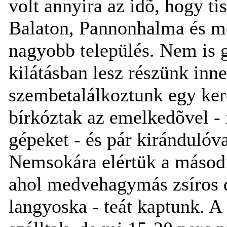
volt annyira az idõ, hogy ti
Balaton, Pannonhalma és mé
nagyobb település. Nem is 
kilátásban lesz részünk inn
szembetalálkoztunk egy ker
bírkóztak az emelkedõvel - 
gépeket - és pár kirándulóval
Nemsokára elértük a másodi
ahol medvehagymás zsíros d
langyoska - teát kaptunk. A 