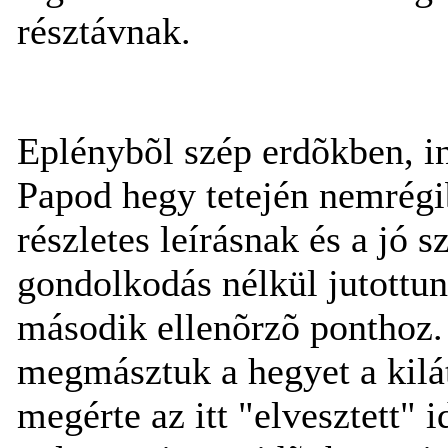
résztávnak.
Eplénybõl szép erdõkben, in
Papod hegy tetején nemrégib
részletes leírásnak és a jó
gondolkodás nélkül jutottunk
második ellenõrzõ ponthoz.
megmásztuk a hegyet a kilá
megérte az itt "elvesztett" 