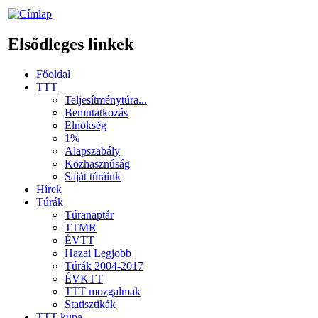
Elsődleges linkek
Főoldal
TTT
Teljesítménytúra...
Bemutatkozás
Elnökség
1%
Alapszabály
Közhasznúság
Saját túráink
Hírek
Túrák
Túranaptár
TTMR
ÉVTT
Hazai Legjobb
Túrák 2004-2017
ÉVKTT
TTT mozgalmak
Statisztikák
TTT kupa