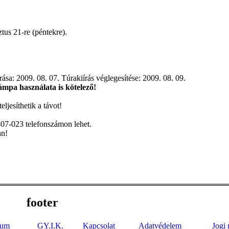
ztus 21-re (péntekre).
a: 2009. 08. 07. Túrakiírás véglegesítése: 2009. 08. 09.
lámpa használata is kötelező!
eljesíthetik a távot!
/407-023 telefonszámon lehet.
an!
footer
zum
GY.I.K.
Kapcsolat
Adatvédelem
Jogi 