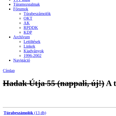
Túramozgalmak
Fórumok
Túrabeszámolók
OKT
AK
RPDDK
KDP
Archívum
Letöltések
Linkek
Kiadványok
1996-2002
Navigáció
Címlap
Hadak Útja 55 (nappali,
új!
)
A 
Túrabeszámolók
(13 db)