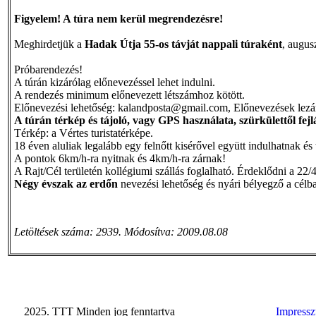
Figyelem! A túra nem kerül megrendezésre!
Meghirdetjük a
Hadak Útja 55-os távját nappali túraként
, augus
Próbarendezés!
A túrán kizárólag előnevezéssel lehet indulni.
A rendezés minimum előnevezett létszámhoz kötött.
Előnevezési lehetőség: kalandposta@gmail.com, Előnevezések lezárás
A túrán térkép és tájoló, vagy GPS használata, szürkülettől fej
Térkép: a Vértes turistatérképe.
18 éven aluliak legalább egy felnőtt kisérővel együtt indulhatnak és t
A pontok 6km/h-ra nyitnak és 4km/h-ra zárnak!
A Rajt/Cél területén kollégiumi szállás foglalható. Érdeklődni a 22
Négy évszak az erdőn
nevezési lehetőség és nyári bélyegző a célb
Letöltések száma: 2939. Módosítva: 2009.08.08
2025. TTT Minden jog fenntartva
Impress