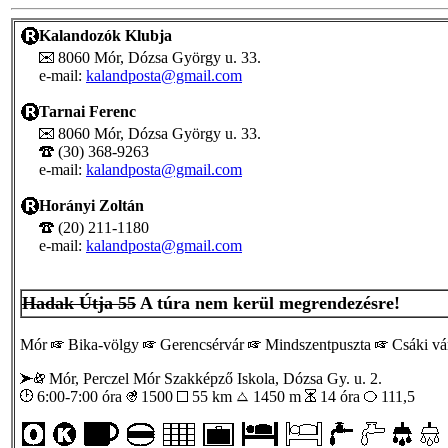
Kalandozók Klubja
8060 Mór, Dózsa György u. 33.
e-mail:
kalandposta@gmail.com
Tarnai Ferenc
8060 Mór, Dózsa György u. 33.
(30) 368-9263
e-mail:
kalandposta@gmail.com
Horányi Zoltán
(20) 211-1180
e-mail:
kalandposta@gmail.com
Hadak Útja 55
A túra nem kerül megrendezésre!
Mór
Bika-völgy
Gerencsérvár
Mindszentpuszta
Csáki v
Mór, Perczel Mór Szakképző Iskola, Dózsa Gy. u. 2.
6:00-7:00 óra
1500
55 km
1450 m
14 óra
111,5