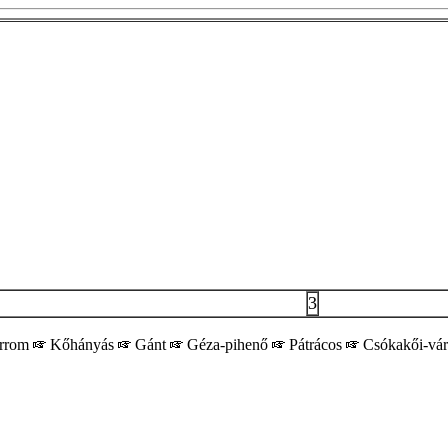
3
árrom
Kőhányás
Gánt
Géza-pihenő
Pátrácos
Csókakői-vá