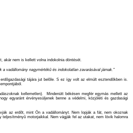
 akár nem is kellett volna indokolnia döntését.
ák a vadállomány nagymértékû és indokolatlan zavarásával járnak."
dõgazdasági tájára jut belõle. S ez így volt az elmúlt esztendõkben is.
zempontjából.
 vadászoknak kellemetlen). Mindenütt békésen megfér egymás mellett az
hogy egyaránt érvényesüljenek benne a védelmi, közjóléti és gazdasági
 óvják az erdõt, mint Ön a vadállományt. Nem lopják a fát, nem okoznak
gy teljesítményû motorjaikkal. Nem vágják fel az utakat, nem lövik halomra