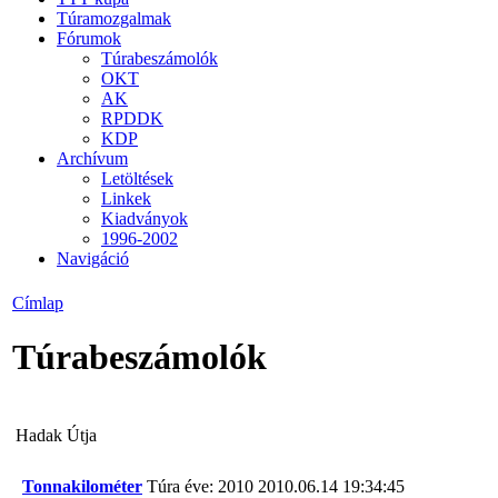
Túramozgalmak
Fórumok
Túrabeszámolók
OKT
AK
RPDDK
KDP
Archívum
Letöltések
Linkek
Kiadványok
1996-2002
Navigáció
Címlap
Túrabeszámolók
Hadak Útja
Tonnakilométer
Túra éve: 2010
2010.06.14 19:34:45