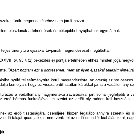
 éjszakai túrák megrendezéséhez nem járult hozzá.
mélem eloszlanak a félreértések és békejobbot nyújthatunk egymásnak.
a teljesítménytúra éjszakai távjainak megrendezését megtiltotta.
XXVII. tv. 93.§ (1) bekezdés e) pontja értelmében ehhez minden joga megvolt,
ette.
"Azért hoztam ezt a döntésemet, mert az ilyen éjszakai teljesítménytúr
ába nyúló teljesítménytúra kerül megrendezésre, az ország szinte összes er
ndolja komolyan, hogy ez visszafordíthatatlan károkkal járna a vadállomány s
túrázás a vadállomány nagymértékû zavarásával járt volna (legfeljebb a
erdõ hármas funkciójával, miszerint az erdõt oly módon kell használni, 
lnek az erdõ tisztaságára, csendjére, hiszen legalább annyira szeretik és
erdõ talaját quad-jaikkal, nem verik fel az erdõ csendjét kiabálásukkal, na
jét.