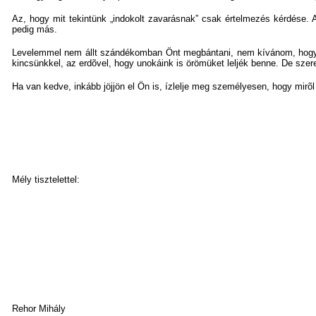
Az, hogy mit tekintünk „indokolt zavarásnak” csak értelmezés kérdése.
pedig más.
Levelemmel nem állt szándékomban Önt megbántani, nem kívánom, hogy 
kincsünkkel, az erdõvel, hogy unokáink is örömüket leljék benne. De szer
Ha van kedve, inkább jöjjön el Ön is, ízlelje meg személyesen, hogy mirõl 
Mély tisztelettel:
Rehor Mihály