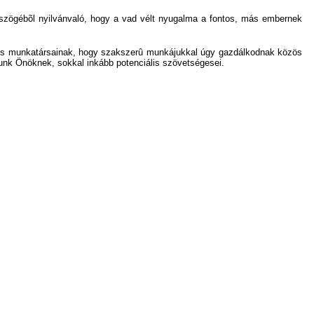
mszögébõl nyilvánvaló, hogy a vad vélt nyugalma a fontos, más embernek
és munkatársainak, hogy szakszerû munkájukkal úgy gazdálkodnak közös
yunk Önöknek, sokkal inkább potenciális szövetségesei.