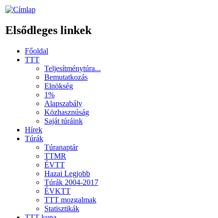
Elsődleges linkek
Főoldal
TTT
Teljesítménytúra...
Bemutatkozás
Elnökség
1%
Alapszabály
Közhasznúság
Saját túráink
Hírek
Túrák
Túranaptár
TTMR
ÉVTT
Hazai Legjobb
Túrák 2004-2017
ÉVKTT
TTT mozgalmak
Statisztikák
TTT kupa