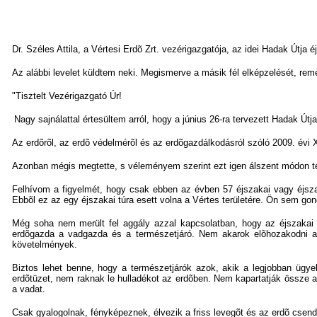
Dr. Széles Attila, a Vértesi Erdõ Zrt. vezérigazgatója, az idei Hadak Útja
Az alábbi levelet küldtem neki. Megismerve a másik fél elképzelését, re
"Tisztelt Vezérigazgató Úr!
Nagy sajnálattal értesültem arról, hogy a június 26-ra tervezett Hadak Útj
Az erdõrõl, az erdõ védelmérõl és az erdõgazdálkodásról szóló 2009. évi X
Azonban mégis megtette, s véleményem szerint ezt igen álszent módon t
Felhívom a figyelmét, hogy csak ebben az évben 57 éjszakai vagy éjszak
Ebbõl ez az egy éjszakai túra esett volna a Vértes területére. Ön sem go
Még soha nem merült fel aggály azzal kapcsolatban, hogy az éjszakai 
erdõgazda a vadgazda és a természetjáró. Nem akarok elõhozakodni az 
követelmények.
Biztos lehet benne, hogy a természetjárók azok, akik a legjobban ügye
erdõtüzet, nem raknak le hulladékot az erdõben. Nem kapartatják össze az 
a vadat.
Csak gyalogolnak, fényképeznek, élvezik a friss levegõt és az erdõ csend