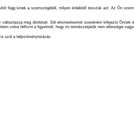
 Attól függ kinek a szemszögébõl, milyen érdekbõl tesszük azt. Az Ön sze
változtassa meg döntését. Sõt elismerésemet szeretném kifejezni Önnek 
ettem volna felhívni a figyelmét, hogy mi természetjárók nem ellenségei vag
is szól a teljesítménytúrázás.