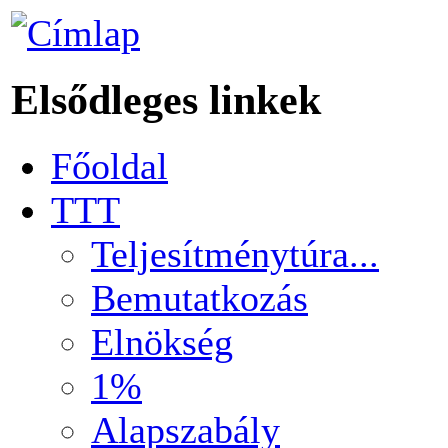
Elsődleges linkek
Főoldal
TTT
Teljesítménytúra...
Bemutatkozás
Elnökség
1%
Alapszabály