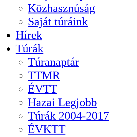
Közhasznúság
Saját túráink
Hírek
Túrák
Túranaptár
TTMR
ÉVTT
Hazai Legjobb
Túrák 2004-2017
ÉVKTT