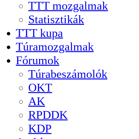
TTT mozgalmak
Statisztikák
TTT kupa
Túramozgalmak
Fórumok
Túrabeszámolók
OKT
AK
RPDDK
KDP