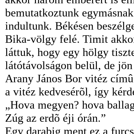
bemutatkoztunk egymásnak a
indultunk. Békésen beszélg
Bika-völgy felé. Timit akk
láttuk, hogy egy hölgy tiszt
látótávolságon belül, de jön
Arany János Bor vitéz címû 
a vitéz kedvesérõl, így kérd
„Hova megyen? hova balla
Zúg az erdõ éji órán.”
Egy darabig ment ez a furcs