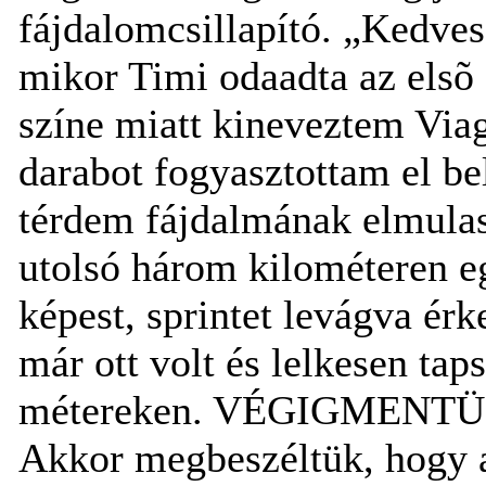
fájdalomcsillapító. „Kedv
mikor Timi odaadta az elsõ 
színe miatt kineveztem Viag
darabot fogyasztottam el bel
térdem fájdalmának elmulasz
utolsó három kilométeren eg
képest, sprintet levágva ér
már ott volt és lelkesen taps
métereken. VÉGIGMENT
Akkor megbeszéltük, hogy az