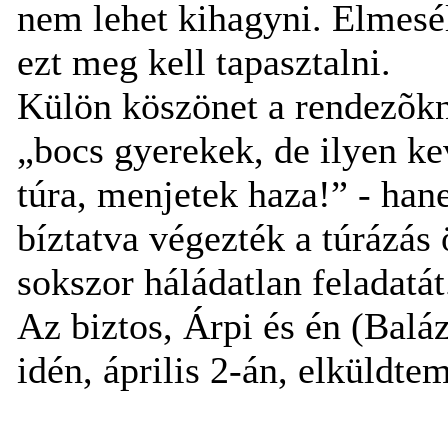
nem lehet kihagyni. Elmesél
ezt meg kell tapasztalni.
Külön köszönet a rendezõk
„bocs gyerekek, de ilyen kev
túra, menjetek haza!” - han
bíztatva végezték a túrázás
sokszor háládatlan feladatát
Az biztos, Árpi és én (Balá
idén, április 2-án, elküldt