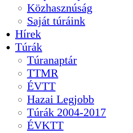
Közhasznúság
Saját túráink
Hírek
Túrák
Túranaptár
TTMR
ÉVTT
Hazai Legjobb
Túrák 2004-2017
ÉVKTT