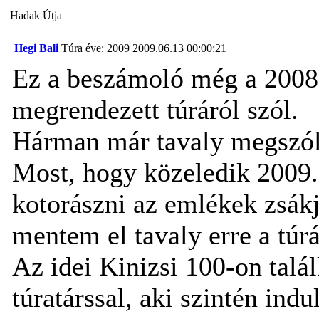
Hadak Útja
Hegi Bali
Túra éve: 2009
2009.06.13 00:00:21
Ez a beszámoló még a 2008
megrendezett túráról szól.
Hárman már tavaly megszólal
Most, hogy közeledik 2009. 
kotorászni az emlékek zsákj
mentem el tavaly erre a túr
Az idei Kinizsi 100-on talá
túratárssal, aki szintén indu