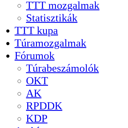
TTT mozgalmak
Statisztikák
TTT kupa
Túramozgalmak
Fórumok
Túrabeszámolók
OKT
AK
RPDDK
KDP