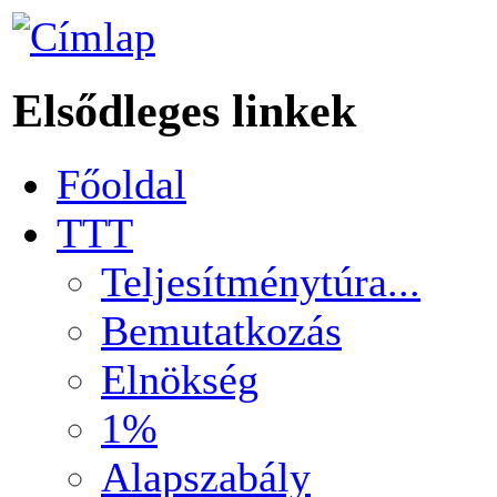
Elsődleges linkek
Főoldal
TTT
Teljesítménytúra...
Bemutatkozás
Elnökség
1%
Alapszabály