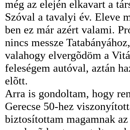
még az elején elkavart a tár
Szóval a tavalyi év. Eleve 
ben ez már azért valami. P
nincs messze Tatabányához,
valahogy elvergõdöm a Vitá
feleségem autóval, aztán ha
elõtt.
Arra is gondoltam, hogy ren
Gerecse 50-hez viszonyítot
biztosítottam magamnak az i