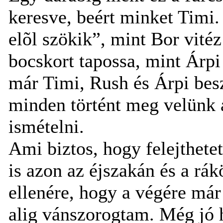
keresve, beért minket Timi.
elõl szökik”, mint Bor vité
bocskort tapossa, mint Árpi
már Timi, Rush és Árpi bes
minden történt meg velünk 
ismételni.
Ami biztos, hogy felejthet
is azon az éjszakán és a rá
ellenére, hogy a végére má
alig vánszorogtam. Még jó 