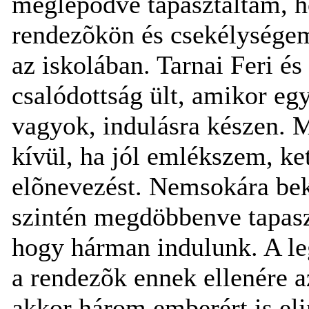
meglepõdve tapasztaltam, h
rendezõkön és csekélységem
az iskolában. Tarnai Feri és
csalódottság ült, amikor eg
vagyok, indulásra készen. 
kívül, ha jól emlékszem, k
elõnevezést. Nemsokára bek
szintén megdöbbenve tapasz
hogy hárman indulunk. A le
a rendezõk ennek ellenére a
akkor három emberért is elin