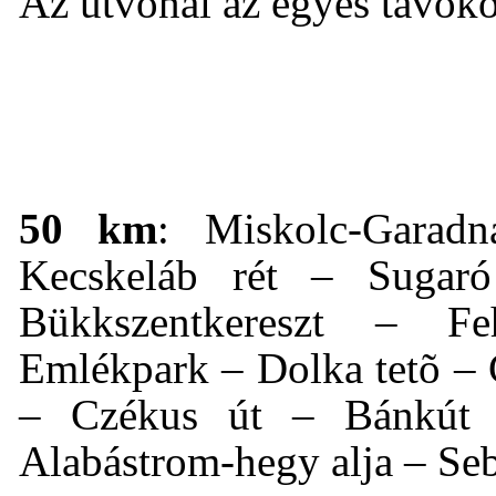
Az útvonal az egyes távokon
50 km
: Miskolc-Garad
Kecskeláb rét – Sugar
Bükkszentkereszt – F
Emlékpark – Dolka tetõ – 
– Czékus út – Bánkút
Alabástrom-hegy alja – Se