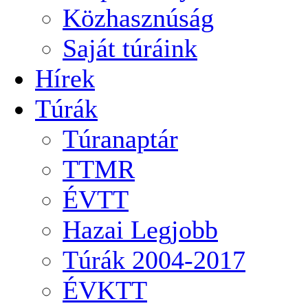
Közhasznúság
Saját túráink
Hírek
Túrák
Túranaptár
TTMR
ÉVTT
Hazai Legjobb
Túrák 2004-2017
ÉVKTT