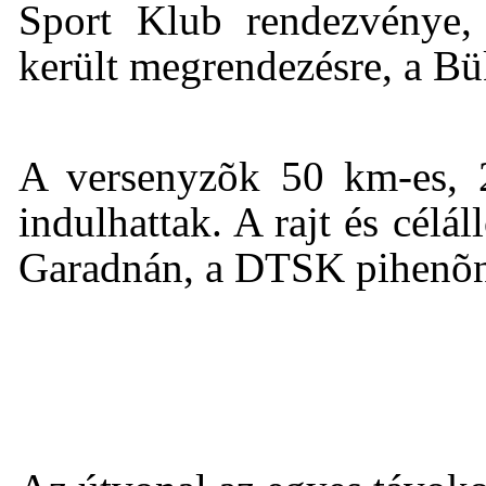
Sport Klub rendezvénye,
került megrendezésre, a B
A versenyzõk 50 km-es, 
indulhattak. A rajt és cél
Garadnán, a DTSK pihenõné