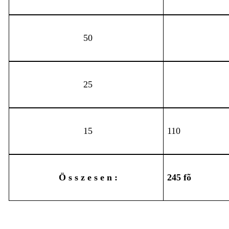
50
25
15
110
Ö s s z e s e n :
245 fõ