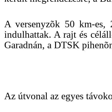
A versenyzõk 50 km-es, 
indulhattak. A rajt és cél
Garadnán, a DTSK pihenõné
Az útvonal az egyes távokon