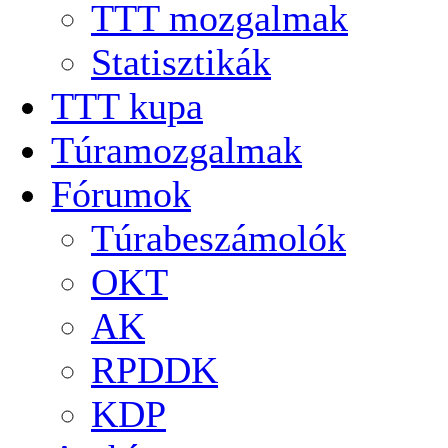
TTT mozgalmak
Statisztikák
TTT kupa
Túramozgalmak
Fórumok
Túrabeszámolók
OKT
AK
RPDDK
KDP