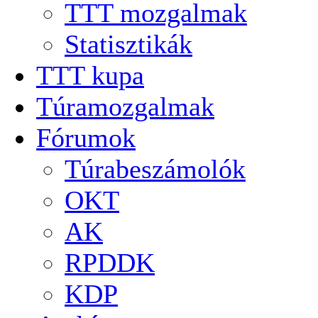
TTT mozgalmak
Statisztikák
TTT kupa
Túramozgalmak
Fórumok
Túrabeszámolók
OKT
AK
RPDDK
KDP