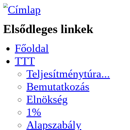
Elsődleges linkek
Főoldal
TTT
Teljesítménytúra...
Bemutatkozás
Elnökség
1%
Alapszabály