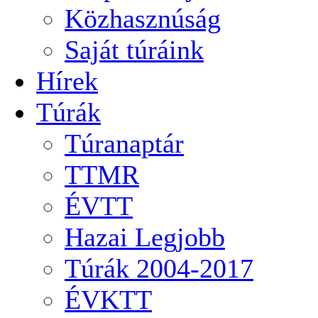
Közhasznúság
Saját túráink
Hírek
Túrák
Túranaptár
TTMR
ÉVTT
Hazai Legjobb
Túrák 2004-2017
ÉVKTT