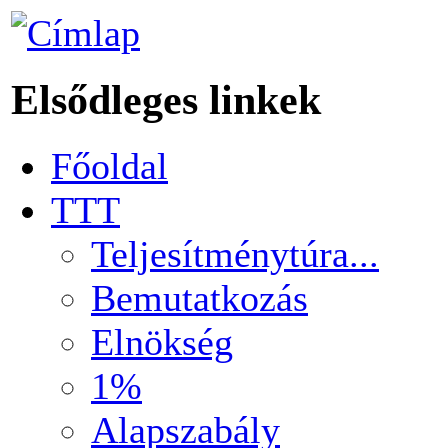
Elsődleges linkek
Főoldal
TTT
Teljesítménytúra...
Bemutatkozás
Elnökség
1%
Alapszabály