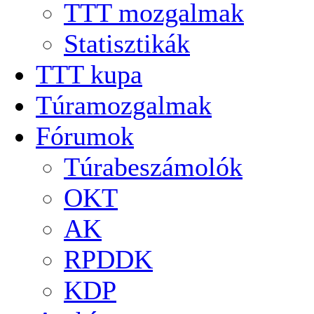
TTT mozgalmak
Statisztikák
TTT kupa
Túramozgalmak
Fórumok
Túrabeszámolók
OKT
AK
RPDDK
KDP