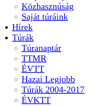
Közhasznúság
Saját túráink
Hírek
Túrák
Túranaptár
TTMR
ÉVTT
Hazai Legjobb
Túrák 2004-2017
ÉVKTT