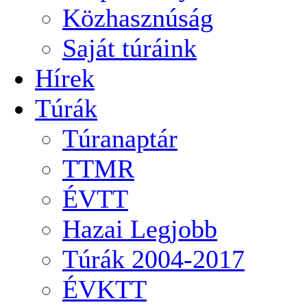
Közhasznúság
Saját túráink
Hírek
Túrák
Túranaptár
TTMR
ÉVTT
Hazai Legjobb
Túrák 2004-2017
ÉVKTT