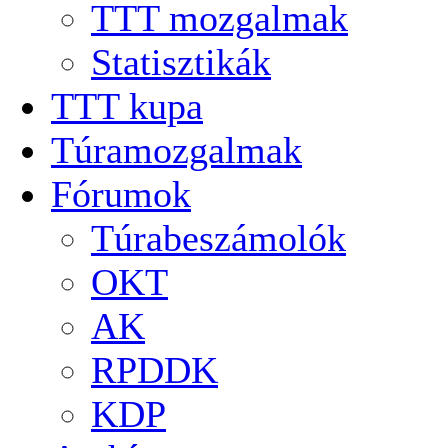
TTT mozgalmak
Statisztikák
TTT kupa
Túramozgalmak
Fórumok
Túrabeszámolók
OKT
AK
RPDDK
KDP