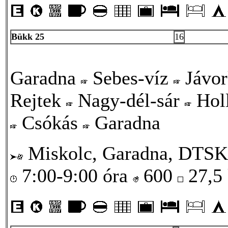
Bükk 25
16
Garadna
Sebes-víz
Jávo
Rejtek
Nagy-dél-sár
Holl
Csókás
Garadna
Miskolc, Garadna, DTSK
7:00-9:00 óra
600
27,5