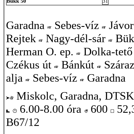
Bükk 50
31
Garadna
Sebes-víz
Jávo
Rejtek
Nagy-dél-sár
Bük
Herman O. ep.
Dolka-tet
Czékus út
Bánkút
Szára
alja
Sebes-víz
Garadna
Miskolc, Garadna, DTSK
6.00-8.00 óra
600
52,
B67/12