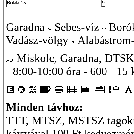
Bükk 15
9
Garadna
Sebes-víz
Borók
Vadász-völgy
Alabástrom-
Miskolc, Garadna, DTSK
8:00-10:00 óra
600
15
Minden távhoz:
TTT, MTSZ, MSTSZ tagokna
kártyával 100 Ft kedvezmén