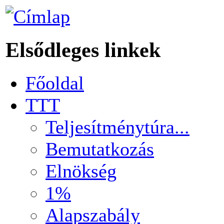
Elsődleges linkek
Főoldal
TTT
Teljesítménytúra...
Bemutatkozás
Elnökség
1%
Alapszabály