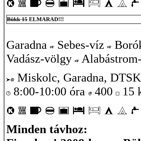
Bükk 15
ELMARAD!!!
Garadna
Sebes-víz
Borók
Vadász-völgy
Alabástrom-
Miskolc, Garadna, DTSK
8:00-10:00 óra
400
15
Minden távhoz: