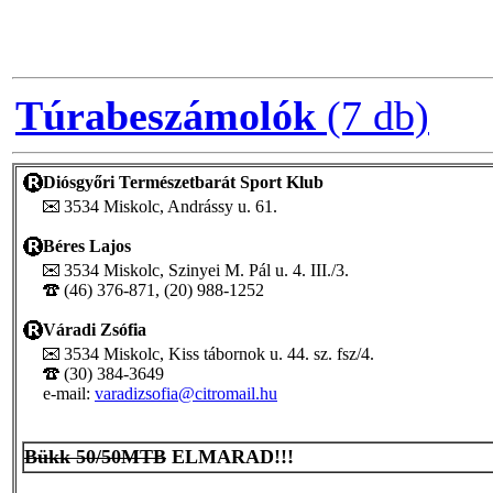
Túrabeszámolók
(7 db)
Diósgyőri Természetbarát Sport Klub
3534 Miskolc, Andrássy u. 61.
Béres Lajos
3534 Miskolc, Szinyei M. Pál u. 4. III./3.
(46) 376-871, (20) 988-1252
Váradi Zsófia
3534 Miskolc, Kiss tábornok u. 44. sz. fsz/4.
(30) 384-3649
e-mail:
varadizsofia@citromail.hu
Bükk 50/50MTB
ELMARAD!!!