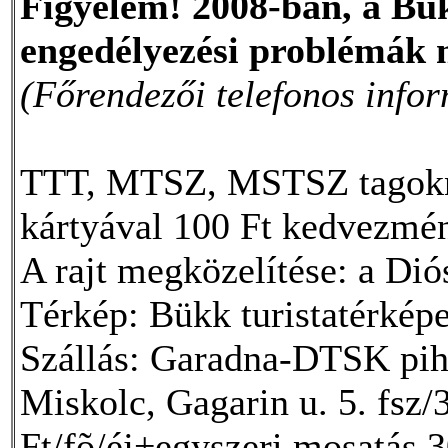
Figyelem! 2008-ban, a Bük
engedélyezési problémá
(Főrendezői telefonos info
TTT, MTSZ, MSTSZ tagokna
kártyával 100 Ft kedvezmén
A rajt megközelítése: a Dió
Térkép: Bükk turistatérképe
Szállás: Garadna-DTSK pihe
Miskolc, Gagarin u. 5. fsz/3
Ft/fõ/éj+egyszeri mosatás 3