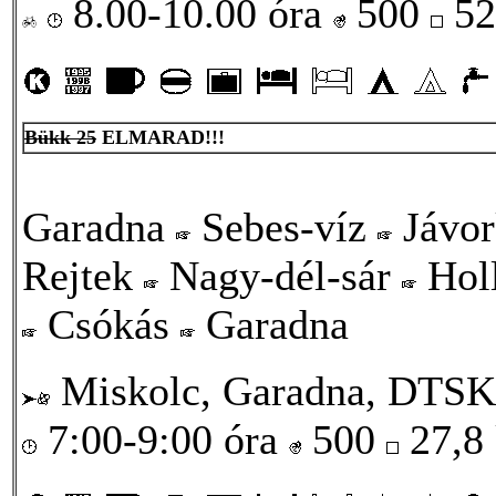
8.00-10.00 óra
500
52
Bükk 25
ELMARAD!!!
Garadna
Sebes-víz
Jávo
Rejtek
Nagy-dél-sár
Holl
Csókás
Garadna
Miskolc, Garadna, DTSK
7:00-9:00 óra
500
27,8