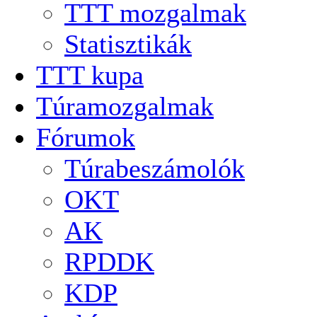
TTT mozgalmak
Statisztikák
TTT kupa
Túramozgalmak
Fórumok
Túrabeszámolók
OKT
AK
RPDDK
KDP