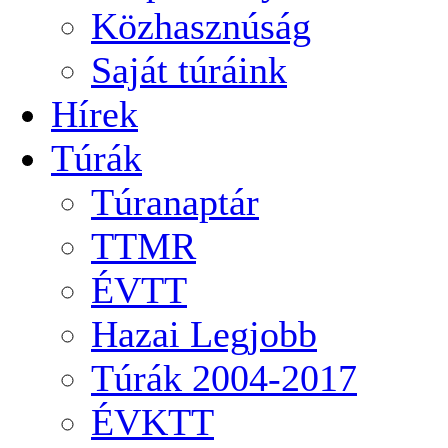
Közhasznúság
Saját túráink
Hírek
Túrák
Túranaptár
TTMR
ÉVTT
Hazai Legjobb
Túrák 2004-2017
ÉVKTT