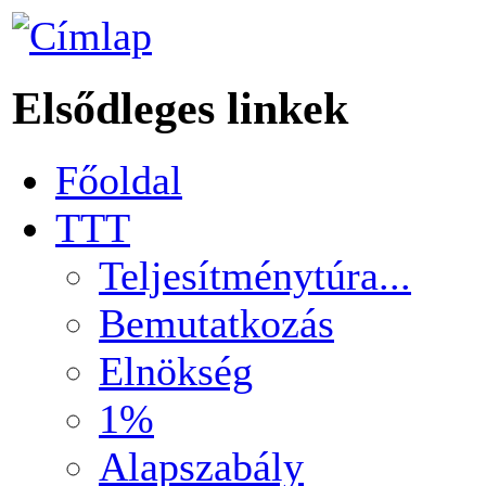
Elsődleges linkek
Főoldal
TTT
Teljesítménytúra...
Bemutatkozás
Elnökség
1%
Alapszabály