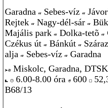
Garadna
Sebes-víz
Jávo
Rejtek
Nagy-dél-sár
Bük
Majális park
Dolka-tetõ
Czékus út
Bánkút
Szára
alja
Sebes-víz
Garadna
Miskolc, Garadna, DTSK
6.00-8.00 óra
600
52,
B68/13