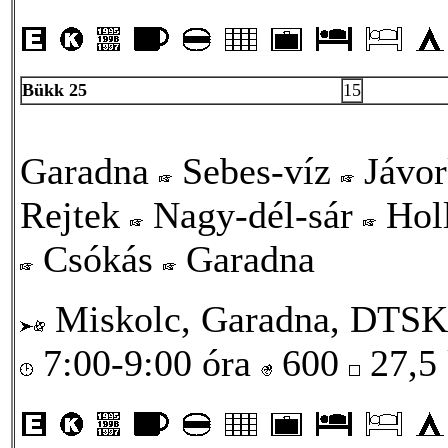
Bükk 25
15
Garadna
Sebes-víz
Jávo
Rejtek
Nagy-dél-sár
Holl
Csókás
Garadna
Miskolc, Garadna, DTSK
7:00-9:00 óra
600
27,5