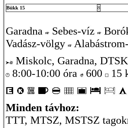
Bükk 15
8
Garadna
Sebes-víz
Borók
Vadász-völgy
Alabástrom-
Miskolc, Garadna, DTSK
8:00-10:00 óra
600
15
Minden távhoz:
TTT, MTSZ, MSTSZ tagokna