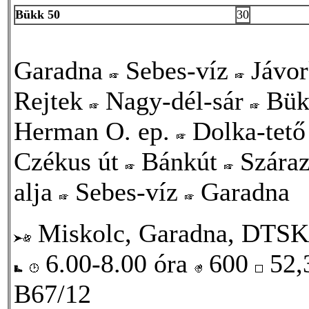
Bükk 50
30
Garadna
Sebes-víz
Jávo
Rejtek
Nagy-dél-sár
Bük
Herman O. ep.
Dolka-tet
Czékus út
Bánkút
Szára
alja
Sebes-víz
Garadna
Miskolc, Garadna, DTSK
6.00-8.00 óra
600
52,
B67/12