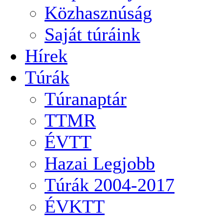
Közhasznúság
Saját túráink
Hírek
Túrák
Túranaptár
TTMR
ÉVTT
Hazai Legjobb
Túrák 2004-2017
ÉVKTT