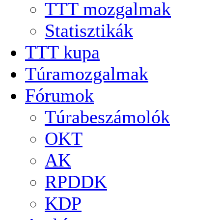
TTT mozgalmak
Statisztikák
TTT kupa
Túramozgalmak
Fórumok
Túrabeszámolók
OKT
AK
RPDDK
KDP