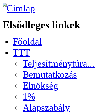
Elsődleges linkek
Főoldal
TTT
Teljesítménytúra...
Bemutatkozás
Elnökség
1%
Alapszabály