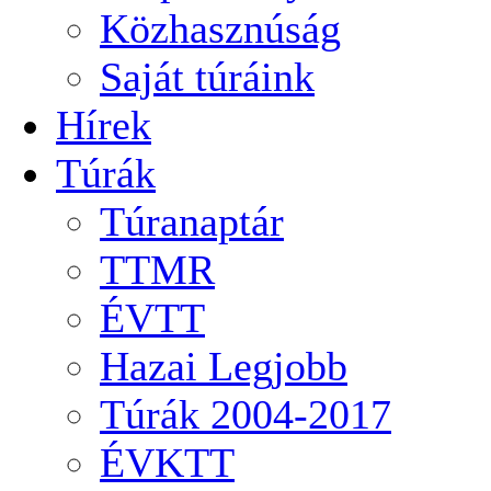
Közhasznúság
Saját túráink
Hírek
Túrák
Túranaptár
TTMR
ÉVTT
Hazai Legjobb
Túrák 2004-2017
ÉVKTT