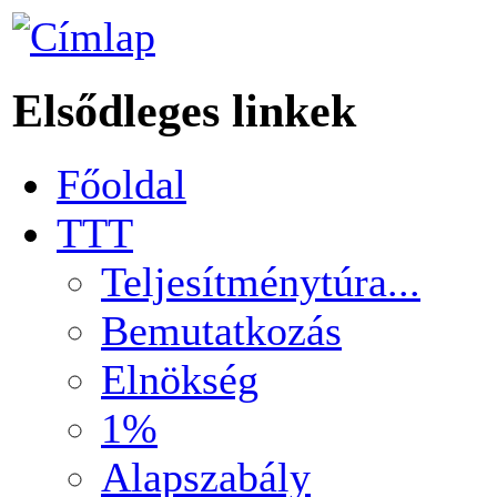
Elsődleges linkek
Főoldal
TTT
Teljesítménytúra...
Bemutatkozás
Elnökség
1%
Alapszabály