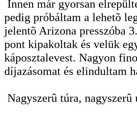
Innen már gyorsan elrepült
pedig próbáltam a lehetõ le
jelentõ Arizona presszóba 3
pont kipakoltak és velük e
káposztalevest. Nagyon fin
díjazásomat és elindultam h
Nagyszerû túra, nagyszerû 