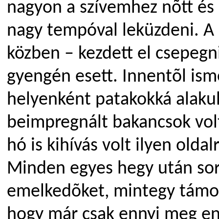
nagyon a szívemhez nõtt és
nagy tempóval leküzdeni. A
közben – kezdett el csepegni
gyengén esett. Innentõl ism
helyenként patakokká alakul
beimpregnált bakancsok volt
hó is kihívás volt ilyen olda
Minden egyes hegy után sor
emelkedõket, mintegy támoga
hogy már csak ennyi meg en