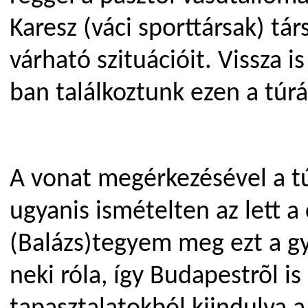
Karesz (váci sporttársak) tá
várható szituációit. Vissza 
ban találkoztunk ezen a túrá
A vonat megérkezésével a tú
ugyanis ismételten az lett 
(Balázs)tegyem meg ezt a g
neki róla, így Budapestrõl i