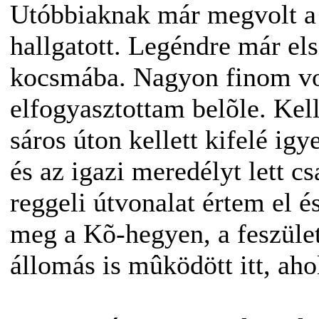
Utóbbiaknak már megvolt a t
hallgatott. Legéndre már el
kocsmába. Nagyon finom volt
elfogyasztottam belõle. Kell
sáros úton kellett kifelé igy
és az igazi meredélyt lett c
reggeli útvonalat értem el 
meg a Kõ-hegyen, a feszület
állomás is mûködött itt, aho