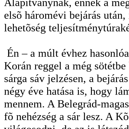
Alapítványnak, ennek a me
elsõ háromévi bejárás után,
lehetõség teljesítménytúraké
Én – a múlt évhez hasonlóan
Korán reggel a még sötétbe 
sárga sáv jelzésen, a bejárá
négy éve hatása is, hogy lá
mennem. A Belegrád-magasla
fõ nehézség a sár lesz. A K