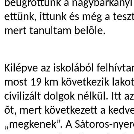
beugrottunk a nagybárkányi
ettünk, ittunk és még a teszt
mert tanultam belõle.
Kilépve az iskolából felhívt
most 19 km következik lakott
civilizált dolgok nélkül. Itt
õt, mert következett a ked
„megkenek”. A Sátoros-nyere