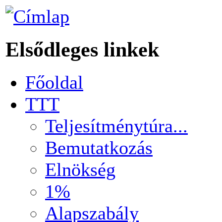
Elsődleges linkek
Főoldal
TTT
Teljesítménytúra...
Bemutatkozás
Elnökség
1%
Alapszabály