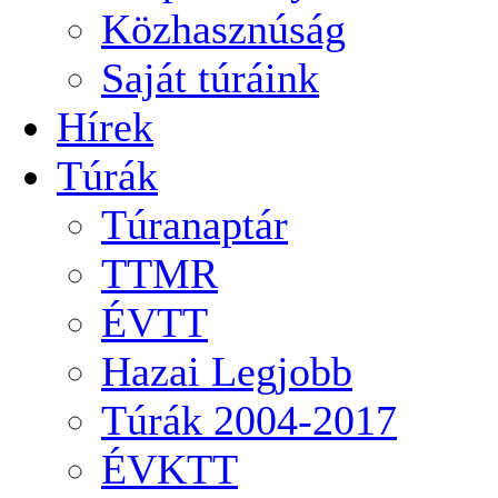
Közhasznúság
Saját túráink
Hírek
Túrák
Túranaptár
TTMR
ÉVTT
Hazai Legjobb
Túrák 2004-2017
ÉVKTT