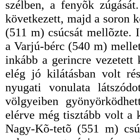
szélben, a fenyõk zúgását.
következett, majd a soron
(511 m) csúcsát mellõzte. I
a Varjú-bérc (540 m) melle
inkább a gerincre vezetett 
elég jó kilátásban volt r
nyugati vonulata látszódo
völgyeiben gyönyörködhet
elérve még tisztább volt a 
Nagy-Kõ-tetõ (551 m) csúc