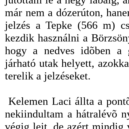
már nem a dózerúton, hanem
jelzés a Tepke (566 m) cs
kezdik használni a Börzsö
hogy a nedves idõben a gé
járható utak helyett, azok
terelik a jelzéseket.
Kelemen Laci állta a pontõ
nekiindultam a hátralévõ n
végig lejt, de azért mindig