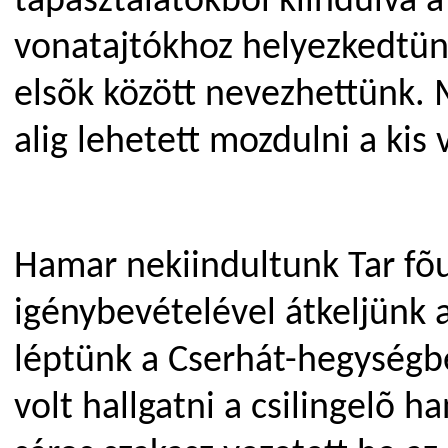
tapasztalatokból kiindulva a 
vonatajtókhoz helyezkedtünk
elsõk között nevezhettünk. M
alig lehetett mozdulni a kis
Hamar nekiindultunk Tar fõu
igénybevételével átkeljünk a
léptünk a Cserhát-hegységbe
volt hallgatni a csilingelõ h