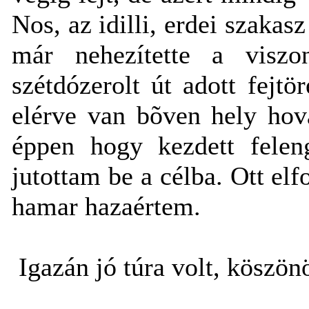
Nos, az idilli, erdei szakas
már nehezítette a viszo
szétdózerolt út adott fejtö
elérve van bõven hely hov
éppen hogy kezdett feleng
jutottam be a célba. Ott el
hamar hazaértem.
Igazán jó túra volt, köszö