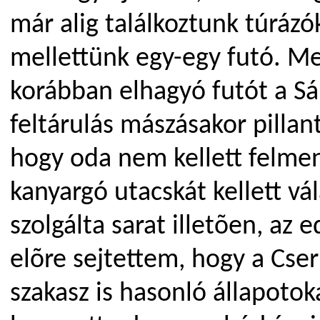
már alig találkoztunk túrázó
mellettünk egy-egy futó. M
korábban elhagyó futót a Sá
feltárulás mászásakor pillan
hogy oda nem kellett felmen
kanyargó utacskát kellett vá
szolgálta sarat illetõen, az
elõre sejtettem, hogy a Cser
szakasz is hasonló állapotok