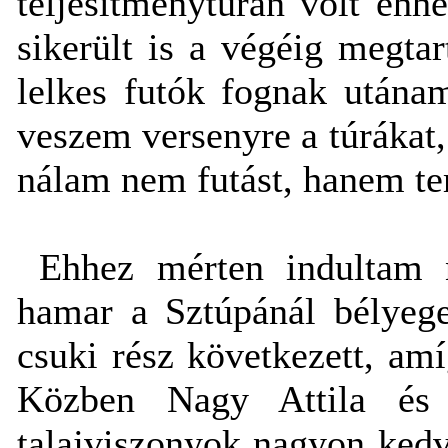
teljesítménytúrán volt ehh
sikerült is a végéig megta
lelkes futók fognak utána
veszem versenyre a túrákat,
nálam nem futást, hanem te
Ehhez mérten indultam n
hamar a Sztúpánál bélyege
csuki rész következett, am
Közben Nagy Attila és 
talajviszonyok nagyon kedv