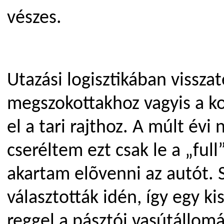
vészes.
Utazási logisztikában vissz
megszokottakhoz vagyis a k
el a tari rajthoz. A múlt év
cseréltem ezt csak le a „fu
akartam elõvenni az autót. 
választották idén, így egy k
reggel a pásztói vasútállomás