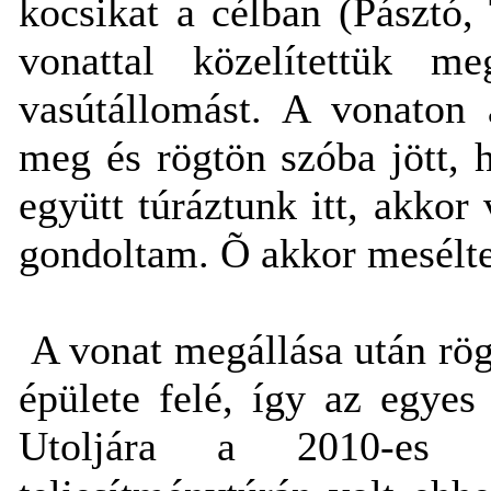
kocsikat a célban (Pásztó,
vonattal közelítettük m
vasútállomást. A vonaton 
meg és rögtön szóba jött,
együtt túráztunk itt, akkor 
gondoltam. Õ akkor mesélt
A vonat megállása után rög
épülete felé, így az egyes
Utoljára a 2010-es „