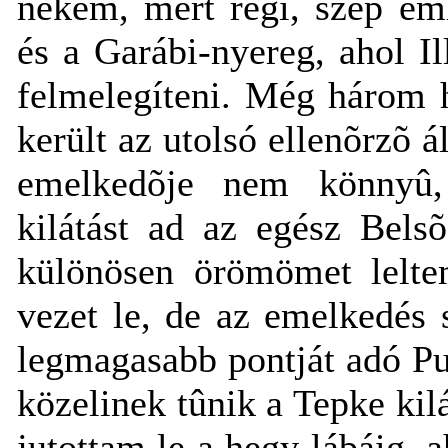
nekem, mert régi, szép em
és a Garábi-nyereg, ahol Il
felmelegíteni. Még három 
került az utolsó ellenõrzõ
emelkedõje nem könnyû,
kilátást ad az egész Bels
különösen örömömet leltem
vezet le, de az emelkedés 
legmagasabb pontját adó Pur
közelinek tûnik a Tepke kil
jutottam le a hegy lábáig,