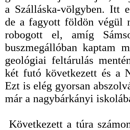
a Szálláska-völgyben. Itt 
de a fagyott földön végül 
robogott el, amíg Sáms
buszmegállóban kaptam m
geológiai feltárulás menté
két futó következett és a 
Ezt is elég gyorsan abszolv
már a nagybárkányi iskolába
Következett a túra számom