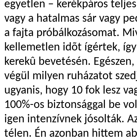
egyetlen – kerékpáros teljes
vagy a hatalmas sár vagy ped
a fajta próbálkozásomat. Mi
kellemetlen idõt ígértek, í
kerekû bevetésén. Egészen,
végül milyen ruházatot sze
ugyanis, hogy 10 fok lesz va
100%-os biztonsággal be vol
igen intenzívnek jósolták. 
télen. Én azonban hittem ab