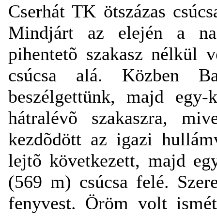
Cserhát TK ötszázas csúcsa
Mindjárt az elején a n
pihentetõ szakasz nélkül 
csúcsa alá. Közben Ba
beszélgettünk, majd egy-
hátralévõ szakaszra, miv
kezdõdött az igazi hullám
lejtõ következett, majd e
(569 m) csúcsa felé. Szer
fenyvest. Öröm volt ismét