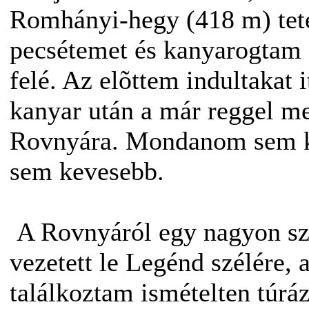
Romhányi-hegy (418 m) tet
pecsétemet és kanyarogtam 
felé. Az elõttem indultakat 
kanyar után a már reggel m
Rovnyára. Mondanom sem kel
sem kevesebb.
A Rovnyáról egy nagyon szép
vezetett le Legénd szélére, 
találkoztam ismételten túrá