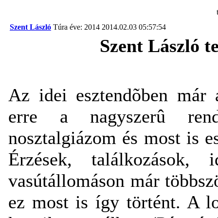
Szent László
Túra éve: 2014
2014.02.03 05:57:54
Szent László t
Az idei esztendõben már a
erre a nagyszerû rend
nosztalgiázom és most is e
Érzések, találkozások, i
vasútállomáson már többszö
ez most is így történt. A l