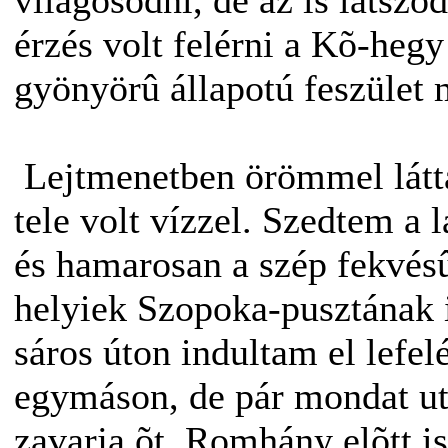
világosodni, de az is látszó
érzés volt felérni a Kõ-hegy
gyönyörû állapotú feszület m
Lejtmenetben örömmel látta
tele volt vízzel. Szedtem a 
és hamarosan a szép fekvés
helyiek Szopoka-pusztának 
sáros úton indultam el lefe
egymáson, de pár mondat ut
zavarja õt. Romhány elõtt is