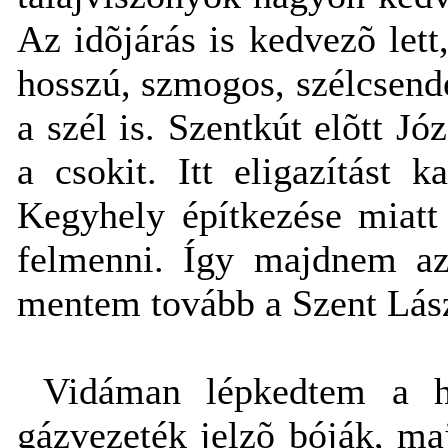
Az idõjárás is kedvezõ let
hosszú, szmogos, szélcsende
a szél is. Szentkút elõtt Jó
a csokit. Itt eligazítást
Kegyhely építkezése miatt
felmenni. Így majdnem az
mentem tovább a Szent Lászl
Vidáman lépkedtem a h
gázvezeték jelzõ bóják, m