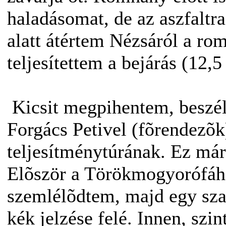
haladásomat, de az aszfaltra
alatt átértem Nézsáról a r
teljesítettem a bejárás (12,
Kicsit megpihentem, beszél
Forgács Petivel (fõrendezõk
teljesítménytúrának. Ez már 
Elõször a Törökmogyorófáho
szemlélõdtem, majd egy sza
kék jelzése felé. Innen, szin