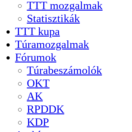
TTT mozgalmak
Statisztikák
TTT kupa
Túramozgalmak
Fórumok
Túrabeszámolók
OKT
AK
RPDDK
KDP