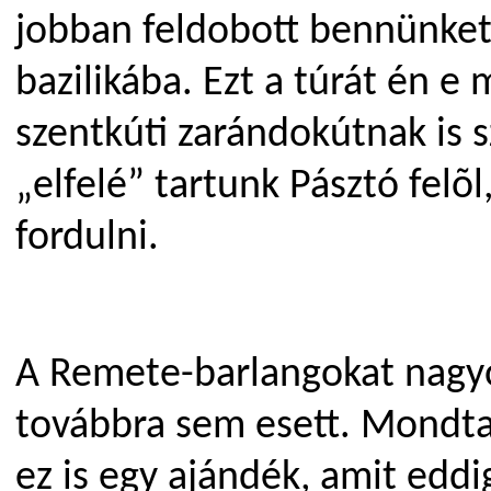
jobban feldobott bennünket
bazilikába. Ezt a túrát én e
szentkúti zarándokútnak is s
„elfelé” tartunk Pásztó felõl
fordulni.
A Remete-barlangokat nagyon
továbbra sem esett. Mondta
ez is egy ajándék, amit eddi