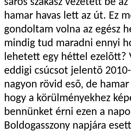
sáros szakasz vezetett be az
hamar havas lett az út. Ez 
gondoltam volna az egész h
mindig tud maradni ennyi hó
lehetett egy héttel ezelõtt?
eddigi csúcsot jelentõ 2010-
nagyon rövid esõ, de hamar 
hogy a körülményekhez képe
bennünket érni ezen a napo
Boldogasszony napjára eset