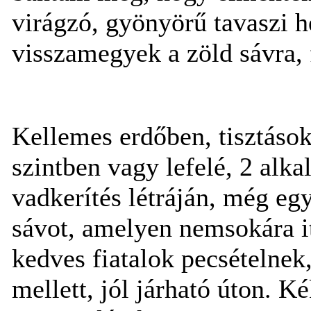
virágzó, gyönyörű tavaszi h
visszamegyek a zöld sávra, 
Kellemes erdőben, tisztások
szintben vagy lefelé, 2 alka
vadkerítés létráján, még eg
sávot, amelyen nemsokára itt
kedves fiatalok pecsételnek,
mellett, jól járható úton. K