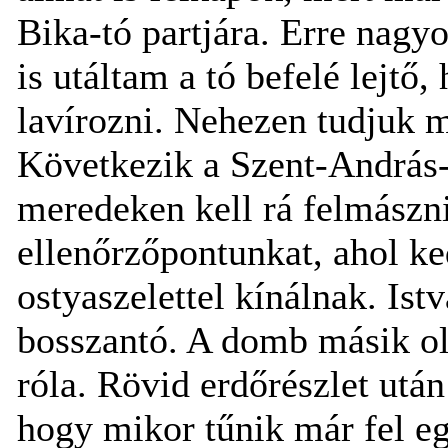
Bika-tó partjára. Erre nag
is utáltam a tó befelé lejtő
lavírozni. Nehezen tudjuk 
Következik a Szent-András
meredeken kell rá felmászni
ellenőrzőpontunkat, ahol ked
ostyaszelettel kínálnak. Ist
bosszantó. A domb másik ol
róla. Rövid erdőrészlet utá
hogy mikor tűnik már fel eg