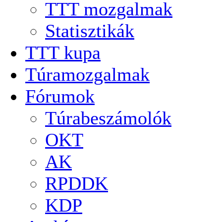
TTT mozgalmak
Statisztikák
TTT kupa
Túramozgalmak
Fórumok
Túrabeszámolók
OKT
AK
RPDDK
KDP