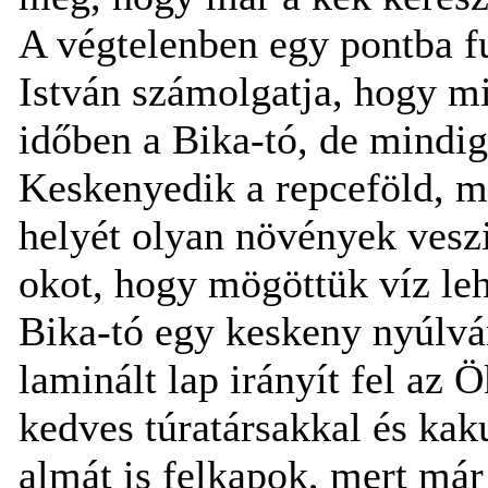
A végtelenben egy pontba fu
István számolgatja, hogy mi
időben a Bika-tó, de mindig
Keskenyedik a repceföld, ma
helyét olyan növények vesz
okot, hogy mögöttük víz le
Bika-tó egy keskeny nyúlvá
laminált lap irányít fel az
kedves túratársakkal és kak
almát is felkapok, mert má