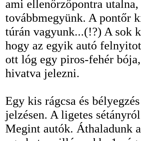
ami ellenőrzőpontra utalna, 
továbbmegyünk. A pontőr ki
túrán vagyunk...(!?) A sok 
hogy az egyik autó felnyit
ott lóg egy piros-fehér bója
hivatva jelezni.
Egy kis rágcsa és bélyegzés
jelzésen. A ligetes sétányról
Megint autók. Áthaladunk az