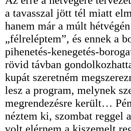
a tavasszal jött tél miatt e
hanem már a múlt hétvégén 
„félreléptem”, és ennek a b
pihenetés-kenegetés-boroga
rövid távban gondolkozhatt
kupát szeretném megszerezn
lesz a program, melynek sze
megrendezésre került… Pént
néztem ki, szombat reggel a
volt elérnem a kiszemelt r