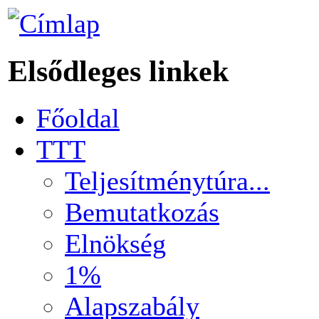
Elsődleges linkek
Főoldal
TTT
Teljesítménytúra...
Bemutatkozás
Elnökség
1%
Alapszabály