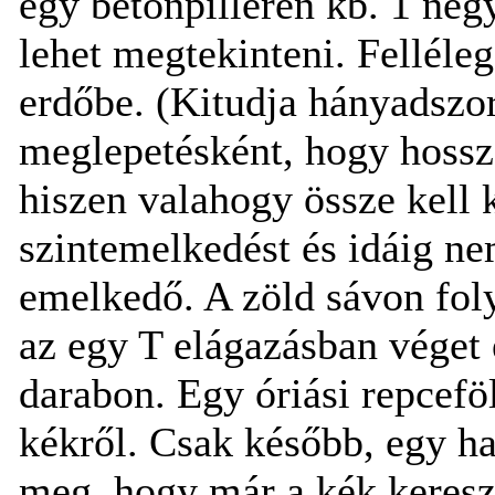
egy betonpilléren kb. 1 négy
lehet megtekinteni. Felléle
erdőbe. (Kitudja hányadszor
meglepetésként, hogy hossz
hiszen valahogy össze kell 
szintemelkedést és idáig n
emelkedő. A zöld sávon foly
az egy T elágazásban véget é
darabon. Egy óriási repceföl
kékről. Csak később, egy ha
meg, hogy már a kék keresz