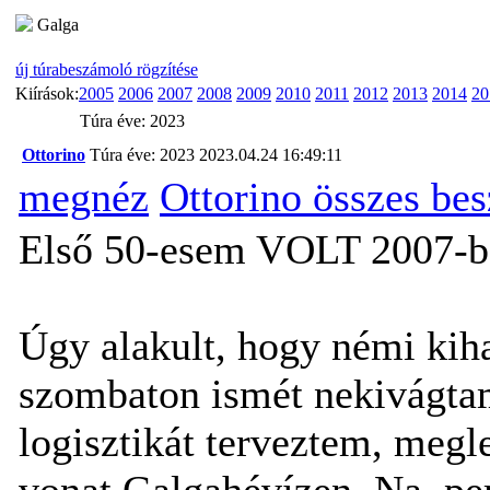
Galga
új túrabeszámoló rögzítése
Kiírások:
2005
2006
2007
2008
2009
2010
2011
2012
2013
2014
20
Túra éve: 2023
Ottorino
Túra éve: 2023
2023.04.24 16:49:11
megnéz
Ottorino összes be
Első 50-esem VOLT 2007-
Úgy alakult, hogy némi kih
szombaton ismét nekivágta
logisztikát terveztem, meg
vonat Galgahévízen. Na, per