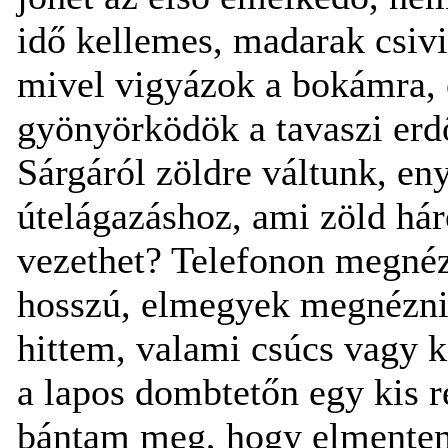
idő kellemes, madarak csivi
mivel vigyázok a bokámra, 
gyönyörködök a tavaszi erd
Sárgáról zöldre váltunk, en
útelágazáshoz, ami zöld há
vezethet? Telefonon megné
hosszú, elmegyek megnézni,
hittem, valami csúcs vagy 
a lapos dombtetőn egy kis ré
bántam meg, hogy elmentem o