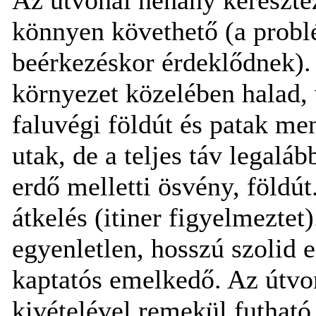
könnyen követhető (a probl
beérkezéskor érdeklődnek). 
környezet közelében halad, 
faluvégi földút és patak me
utak, de a teljes táv legaláb
erdő melletti ösvény, földút
átkelés (itiner figyelmeztet
egyenletlen, hosszú szolid 
kaptatós emelkedő. Az útvo
kivételével remekül futható