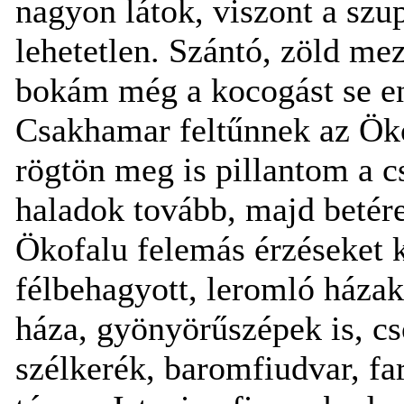
nagyon látok, viszont a szu
lehetetlen. Szántó, zöld me
bokám még a kocogást se e
Csakhamar feltűnnek az Öko
rögtön meg is pillantom a c
haladok tovább, majd betér
Ökofalu felemás érzéseket 
félbehagyott, leromló házak
háza, gyönyörűszépek is, c
szélkerék, baromfiudvar, far