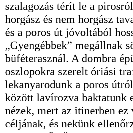
szalagozás térít le a pirosr
horgász és nem horgász tava
és a poros út jóvoltából hos
„Gyengébbek” megállnak sör
büféterasznál. A dombra épü
oszlopokra szerelt óriási tr
lekanyarodunk a poros útró
között lavírozva baktatunk e
nézek, mert az itinerben ez
céljának, és nekünk ellenő