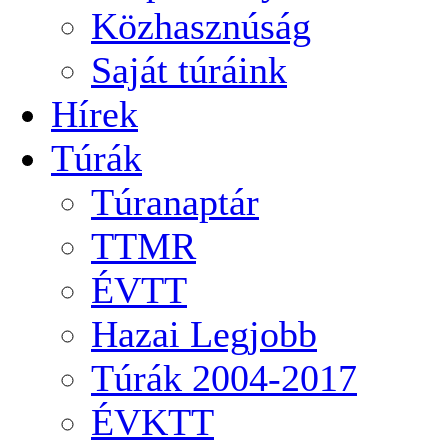
Közhasznúság
Saját túráink
Hírek
Túrák
Túranaptár
TTMR
ÉVTT
Hazai Legjobb
Túrák 2004-2017
ÉVKTT