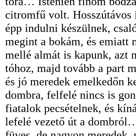
tóra… Istenien finom bodza
citromfű volt. Hosszútávos i
épp indulni készülnek, csa
megint a bokám, és emiatt 
mellé almát is kapunk, azt 
tóhoz, majd tovább a part m
és jó meredek emelkedőn ke
dombra, felfelé nincs is go
fiatalok pecsételnek, és kín
lefelé vezető út a dombról
füves, de nagyon meredek, 