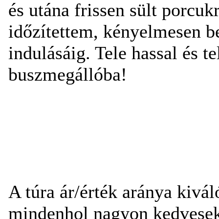
és utána frissen sült porcuk
időzítettem, kényelmesen bel
indulásáig. Tele hassal és t
buszmegállóba!
A túra ár/érték aránya kivá
mindenhol nagyon kedvesek,