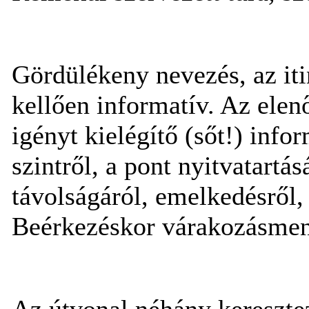
Gördülékeny nevezés, az iti
kellően informatív. Az ele
igényt kielégítő (sőt!) infor
szintről, a pont nyitvatartá
távolságáról, emelkedésről, 
Beérkezéskor várakozásment
Az útvonal néhány keresztező