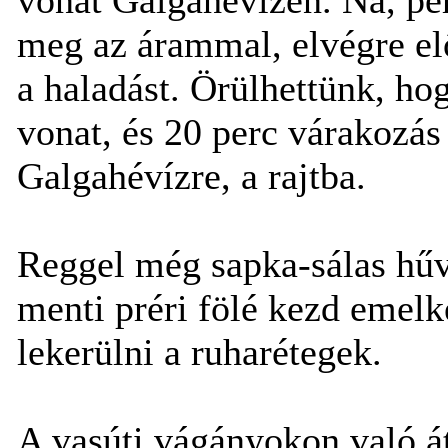
meg az árammal, elvégre el
a haladást. Örülhettünk, ho
vonat, és 20 perc várakozás
Galgahévízre, a rajtba.
Reggel még sapka-sálas hűv
menti préri fölé kezd emel
lekerülni a ruharétegek.
A vasúti vágányokon való át