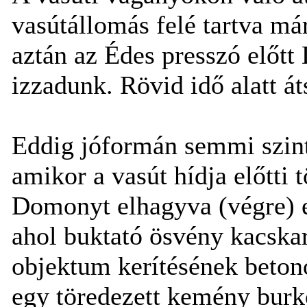
vasútállomás felé tartva már
aztán az Édes presszó előt
izzadunk. Rövid idő alatt át
Eddig jóformán semmi szint
amikor a vasút hídja előtti t
Domonyt elhagyva (végre) e
ahol buktató ösvény kacska
objektum kerítésének betono
egy töredezett kemény burko