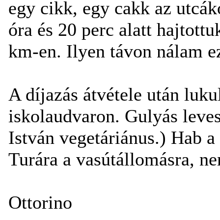
egy cikk, egy cakk az utcáko
óra és 20 perc alatt hajtott
km-en. Ilyen távon nálam e
A díjazás átvétele után luku
iskolaudvaron. Gulyás leve
István vegetáriánus.) Hab a 
Turára a vasútállomásra, ne
Ottorino