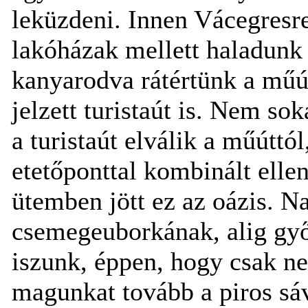
leküzdeni. Innen Vácegresre
lakóházak mellett haladunk 
kanyarodva rátértünk a műú
jelzett turistaút is. Nem so
a turistaút elválik a műúttó
etetőponttal kombinált elle
ütemben jött ez az oázis. N
csemegeuborkának, alig győ
iszunk, éppen, hogy csak ne
magunkat tovább a piros sáv