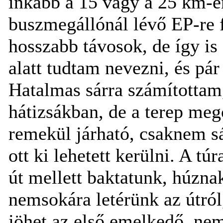
inkább a 15 vagy a 25 km-e
buszmegállónál lévő EP-re 
hosszabb távosok, de így i
alatt tudtam nevezni, és pár
Hatalmas sárra számítottam, 
hátizsákban, de a terep meg
remekül járható, csaknem sá
ott ki lehetett kerülni. A tú
út mellett baktatunk, húzna
nemsokára letérünk az útról
jöhet az első emelkedő, nem