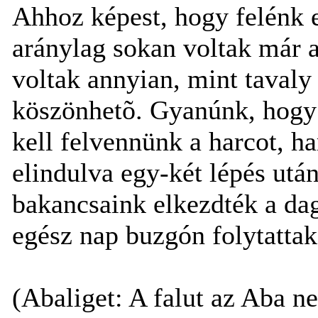
Ahhoz képest, hogy felénk e
aránylag sokan voltak már a
voltak annyian, mint tavaly
köszönhetõ. Gyanúnk, hogy 
kell felvennünk a harcot, h
elindulva egy-két lépés utá
bakancsaink elkezdték a da
egész nap buzgón folytattak
(Abaliget: A falut az Aba n