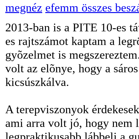
megnéz
efemm összes besz
2013-ban is a PITE 10-es táv
es rajtszámot kaptam a legr
gyõzelmet is megszereztem.
volt az elõnye, hogy a sáro
kicsúszkálva.
A terepviszonyok érdekesek v
ami arra volt jó, hogy nem 
legpraktikusabb lábbeli a g