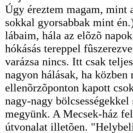
Úgy éreztem magam, mint a m
sokkal gyorsabbak mint én.)
lábaim, hála az elõzõ napok
hókásás tereppel fûszerez
varázsa nincs. Itt csak telje
nagyon hálásak, ha közben n
ellenõrzõponton kapott csok
nagy-nagy bölcsességekkel
megyünk. A Mecsek-ház felé 
útvonalat illetõen. "Helyb