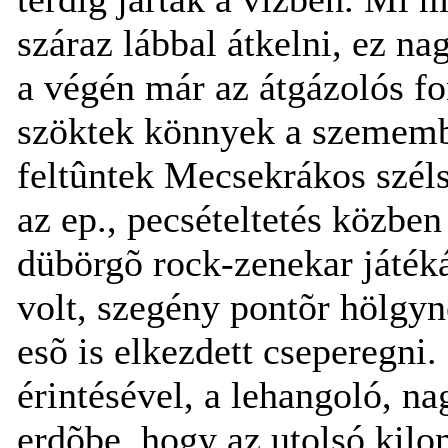
száraz lábbal átkelni, ez n
a végén már az átgázolós fo
szöktek könnyek a szemembe
feltûntek Mecsekrákos szél
az ep., pecsételtetés közben
dübörgõ rock-zenekar játéká
volt, szegény pontõr hölgy
esõ is elkezdett cseperegni.
érintésével, a lehangoló, n
erdõbe, hogy az utolsó kil