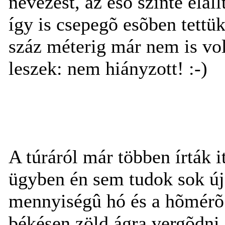
nevezést, az esõ szinte elál
így is csepegõ esõben tettük 
száz méterig már nem is vol
leszek: nem hiányzott!
:-)
A túráról már többen írták it
ügyben én sem tudok sok új
mennyiségû hó és a hõmérõ
békésen zöld ágra vergõdni,