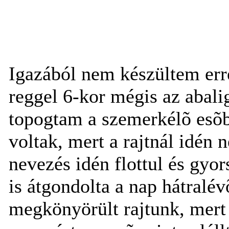
Igazából nem készültem erre
reggel 6-kor mégis az abalig
topogtam a szemerkélõ esõ
voltak, mert a rajtnál idén 
nevezés idén flottul és gyo
is átgondolta a nap hátralév
megkönyörült rajtunk, mert 