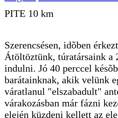
PITE 10 km
Szerencsésen, idõben érkezt
Átöltöztünk, túratársaink 
indulni. Jó 40 perccel késõb
barátainknak, akik velünk e
váratlanul "elszabadult" ant
várakozásban már fázni kezd
elején küzdeni kellett az el