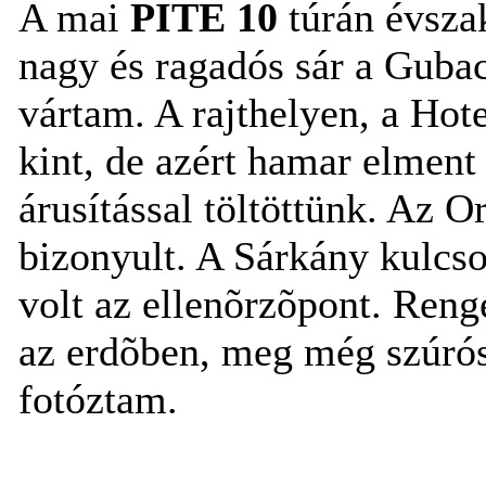
A mai
PITE 10
túrán évszak
nagy és ragadós sár a Gubacs
vártam. A rajthelyen, a Hot
kint, de azért hamar elment 
árusítással töltöttünk. Az Or
bizonyult. A Sárkány kulcs
volt az ellenõrzõpont. Reng
az erdõben, meg még szúrós
fotóztam.