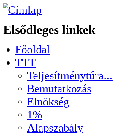
Elsődleges linkek
Főoldal
TTT
Teljesítménytúra...
Bemutatkozás
Elnökség
1%
Alapszabály