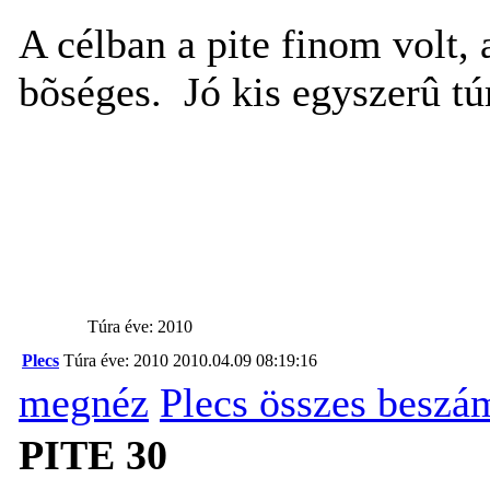
A célban a pite finom volt, a
bõséges. Jó kis egyszerû túr
Túra éve: 2010
Plecs
Túra éve: 2010
2010.04.09 08:19:16
megnéz
Plecs összes beszá
PITE 30