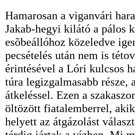
Hamarosan a viganvári haran
Jakab-hegyi kilátó a pálos 
esõbeállóhoz közeledve igen
pecsételés után nem is této
érintésével a Lóri kulcsos 
túra legizgalmasabb része, 
átkeléssel. Ezen a szakaszo
öltözött fiatalemberrel, aki
helyett az átgázolást válas
térdig jártak a vízben. Mi