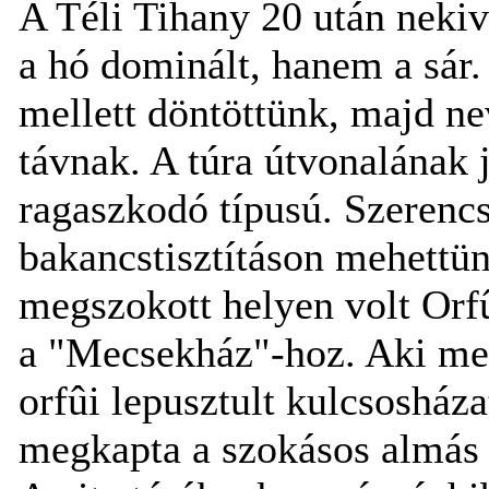
A Téli Tihany 20 után neki
a hó dominált, hanem a sár.
mellett döntöttünk, majd ne
távnak. A túra útvonalának j
ragaszkodó típusú. Szerencs
bakancstisztításon mehettün
megszokott helyen volt Orfû
a "Mecsekház"-hoz. Aki meg
orfûi lepusztult kulcsosház
megkapta a szokásos almás p