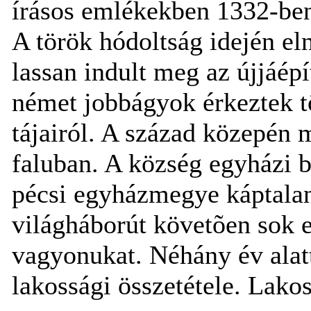
írásos emlékekben 1332-ben
A török hódoltság idején eln
lassan indult meg az újjáép
német jobbágyok érkeztek 
tájairól. A század közepén 
faluban. A község egyházi bi
pécsi egyházmegye káptalanj
világháborút követõen sok e
vagyonukat. Néhány év alat
lakossági összetétele. Lakos