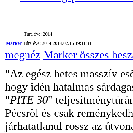
Túra éve: 2014
Marker
Túra éve: 2014
2014.02.16 19:11:31
megnéz
Marker összes bes
"Az egész hetes masszív esõ
hogy idén hatalmas sárdagas
"
PITE 30
" teljesítménytúr
Pécsrõl és csak reménykedh
járhatatlanul rossz az útvon