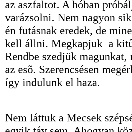
az aszfaltot. A hóban próbá
varázsolni. Nem nagyon sik
én futásnak eredek, de mine
kell állni. Megkapjuk a kit
Rendbe szedjük magunkat, m
az esõ. Szerencsésen megér
így indulunk el haza.
Nem láttuk a Mecsek széps
egyik táv sem. Ahogyan köz