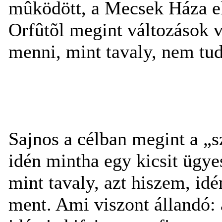
mûködött, a Mecsek Háza elõ
Orfûtõl megint változások v
menni, mint tavaly, nem tu
Sajnos a célban megint a „s
idén mintha egy kicsit ügye
mint tavaly, azt hiszem, id
ment. Ami viszont állandó: a