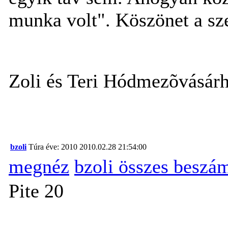
munka volt". Köszönet a sze
Zoli és Teri Hódmezõvásárh
bzoli
Túra éve: 2010
2010.02.28 21:54:00
megnéz
bzoli összes beszá
Pite 20