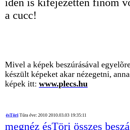
idén is kifejezetten finom 
a cucc!
Mivel a képek beszúrásával egyelõre 
készült képeket akar nézegetni, annak
képek itt:
www.plecs.hu
ésTöri
Túra éve: 2010
2010.03.03 19:35:11
megnéz
ésTöri összes besz