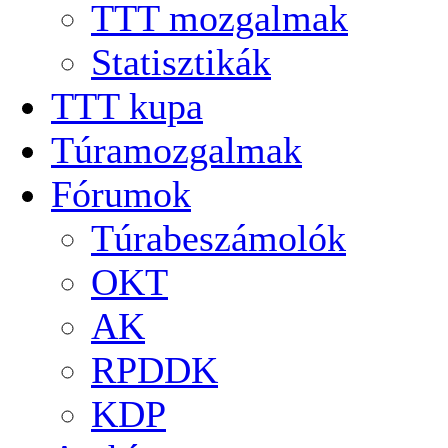
TTT mozgalmak
Statisztikák
TTT kupa
Túramozgalmak
Fórumok
Túrabeszámolók
OKT
AK
RPDDK
KDP