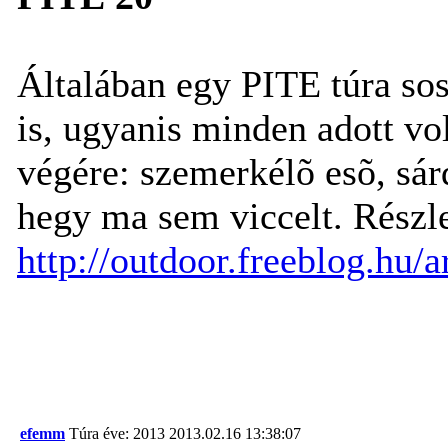
Általában egy PITE túra so
is, ugyanis minden adott vo
végére:
szemerkélõ esõ, sár
hegy ma sem viccelt. Részl
http://outdoor.freeblog.hu
efemm
Túra éve: 2013
2013.02.16 13:38:07