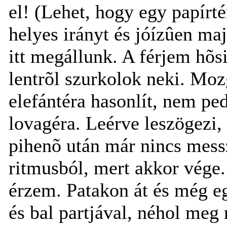
el! (Lehet, hogy egy papírté
helyes irányt és jóízûen maj
itt megállunk. A férjem hõs
lentrõl szurkolok neki. Moz
elefántéra hasonlít, nem pe
lovagéra. Leérve leszögezi,
pihenõ után már nincs messz
ritmusból, mert akkor vége
érzem. Patakon át és még eg
és bal partjával, néhol meg