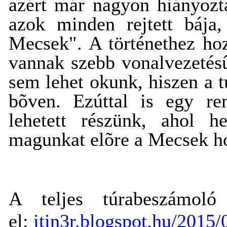
azért már nagyon hiányozt
azok minden rejtett báj
Mecsek". A történethez hoz
vannak szebb vonalvezetésû 
sem lehet okunk, hiszen a t
bõven. Ezúttal is egy rem
lehetett részünk, ahol h
magunkat elõre a Mecsek hóf
A teljes túrabeszámoló
el:
itin3r.blogspot.hu/2015/