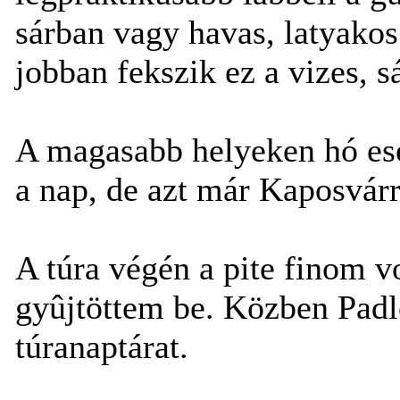
sárban vagy havas, latyako
jobban fekszik ez a vizes, s
A magasabb helyeken hó eset
a nap, de azt már Kaposvár
A túra végén a pite finom v
gyûjtöttem be. Közben Padle
túranaptárat.