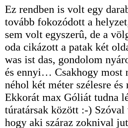
Ez rendben is volt egy dara
tovább fokozódott a helyzet
sem volt egyszerû, de a völ
oda cikázott a patak két ol
was ist das, gondolom nyáro
és ennyi… Csakhogy most ne
néhol két méter szélesre é
Ekkorát max Góliát tudna lé
túratársak között
:-)
Szóval 
hogy aki száraz zoknival jut