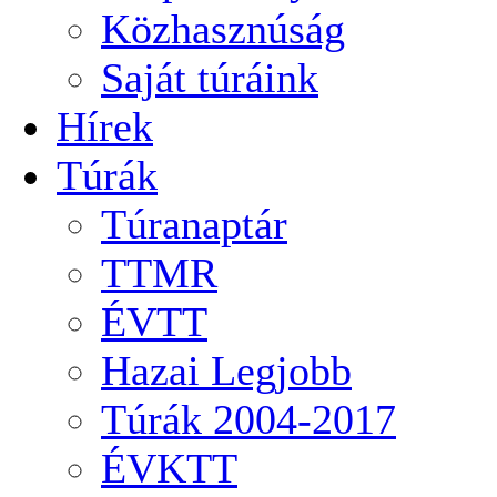
Közhasznúság
Saját túráink
Hírek
Túrák
Túranaptár
TTMR
ÉVTT
Hazai Legjobb
Túrák 2004-2017
ÉVKTT