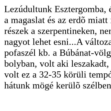
Lezúdultunk Esztergomba, é
a magaslat és az erdõ miatt
részek a szerpentineken, n
nagyot lehet esni...A változ
pofaszél kb. a Búbánat-völ
bolyban, volt aki leszakadt
volt ez a 32-35 körüli temp
hátunk mögé kerülõ szélben