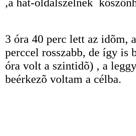
,a hát-oldalszélnek köszönh
3 óra 40 perc lett az idõm, a
perccel rosszabb, de így is 
óra volt a szintidõ) , a legg
beérkezõ voltam a célba.