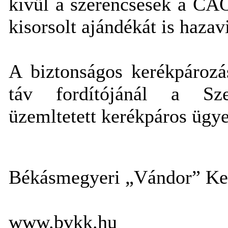
kívül a szerencsések a CAO
kisorsolt ajándékát is hazav
A biztonságos kerékpározá
táv fordítójánál a Sz
üzemltetett kerékpáros ügye
Békásmegyeri „Vándor” Ke
www.bvkk.hu