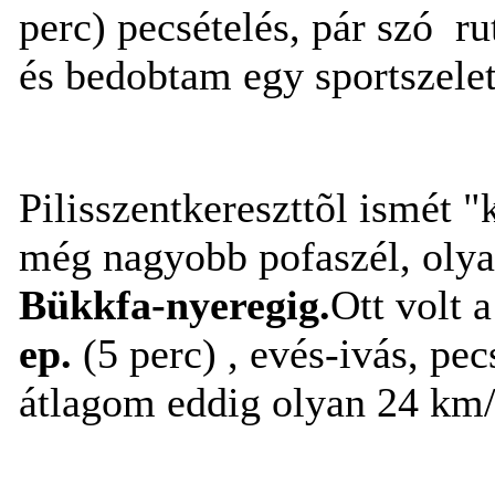
perc) pecsételés, pár szó rut
és bedobtam egy sportszelete
Pilisszentkereszttõl ismét 
még nagyobb pofaszél, olya
Bükkfa-nyeregig.
Ott volt 
ep.
(5 perc) , evés-ivás, pecs
átlagom eddig olyan 24 km/