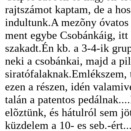
rajtszámot kaptam, de a hos
indultunk.A mezõny óvatos 
ment egybe Csobánkáig, itt 
szakadt.Én kb. a 3-4-ik gr
neki a csobánkai, majd a pil
siratófalaknak.Emlékszem, t
ezen a részen, idén valamiv
talán a patentos pedálnak...
elõztünk, és hátulról sem jö
küzdelem a 10- es seb.-ért..