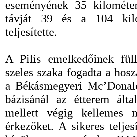
eseményének 35 kilométer
távját 39 és a 104 kilo
teljesítette.
A Pilis emelkedőinek fül
szeles szaka fogadta a hosz
a Békásmegyeri Mc’Donald’
bázisánál az étterem álta
mellett végig kellemes 
érkezőket. A sikeres telje