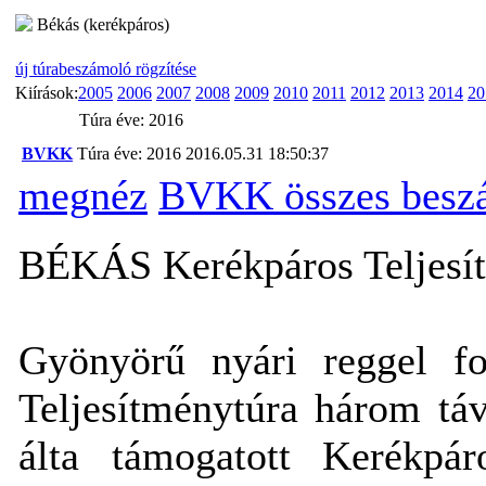
Békás (kerékpáros)
új túrabeszámoló rögzítése
Kiírások:
2005
2006
2007
2008
2009
2010
2011
2012
2013
2014
20
Túra éve: 2016
BVKK
Túra éve: 2016
2016.05.31 18:50:37
megnéz
BVKK összes besz
BÉKÁS Kerékpáros Teljesít
Gyönyörű nyári reggel f
Teljesítménytúra három táv
álta támogatott Kerékpár