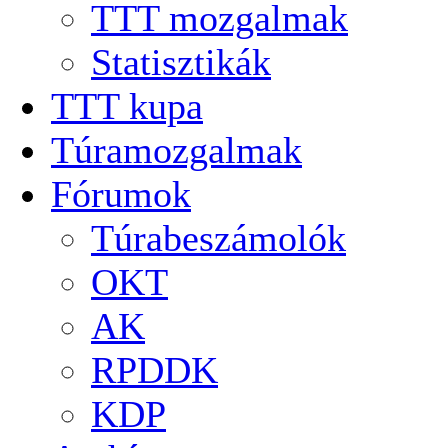
TTT mozgalmak
Statisztikák
TTT kupa
Túramozgalmak
Fórumok
Túrabeszámolók
OKT
AK
RPDDK
KDP