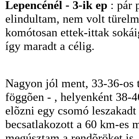
Lepencénél - 3-ik ep
: pár 
elindultam, nem volt türel
komótosan ettek-ittak sokái
így maradt a célig.
Nagyon jól ment, 33-36-os 
föggõen - , helyenként 38-4
elõzni egy csomó leszakadt
becsatlakozott a 60 km-es m
megúsztam a rendõröket is...