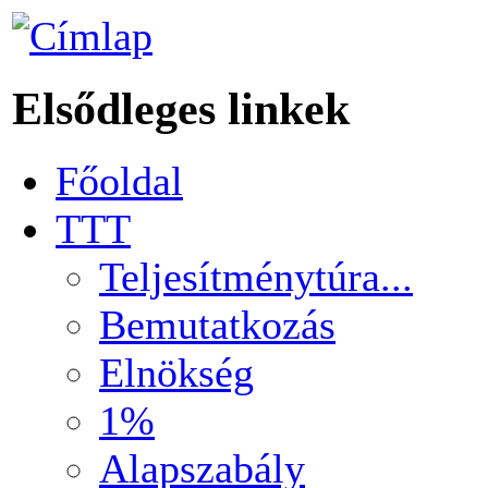
Elsődleges linkek
Főoldal
TTT
Teljesítménytúra...
Bemutatkozás
Elnökség
1%
Alapszabály