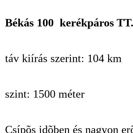
Békás 100 kerékpáros TT
táv kiírás szerint: 104 km
szint: 1500 méter
Csípõs idõben és nagyon erõ