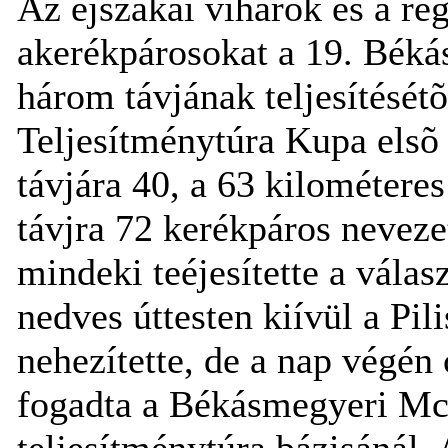
Az éjszakai viharok és a reg
akerékpárosokat a 19. Béká
három távjának teljesítését
Teljesítménytúra Kupa elsõ
távjára 40, a 63 kilométeres
távjra 72 kerékpáros nevezet
mindeki teéjesítette a választ
nedves úttesten kiívül a Pilis
nehezítette, de a nap végén
fogadta a Békásmegyeri Mc
teljesítménytúra bázisánál. 