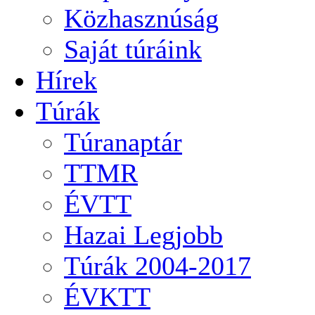
Közhasznúság
Saját túráink
Hírek
Túrák
Túranaptár
TTMR
ÉVTT
Hazai Legjobb
Túrák 2004-2017
ÉVKTT