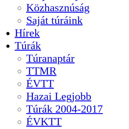
Közhasznúság
Saját túráink
Hírek
Túrák
Túranaptár
TTMR
ÉVTT
Hazai Legjobb
Túrák 2004-2017
ÉVKTT