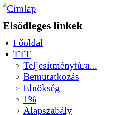
Elsődleges linkek
Főoldal
TTT
Teljesítménytúra...
Bemutatkozás
Elnökség
1%
Alapszabály