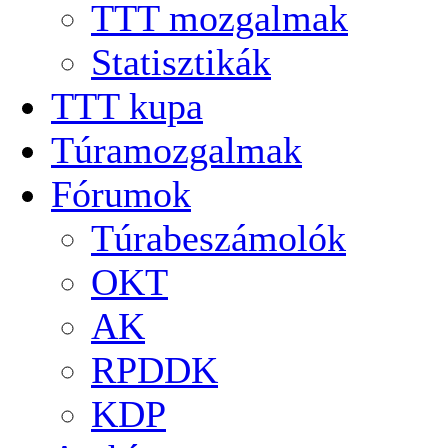
TTT mozgalmak
Statisztikák
TTT kupa
Túramozgalmak
Fórumok
Túrabeszámolók
OKT
AK
RPDDK
KDP