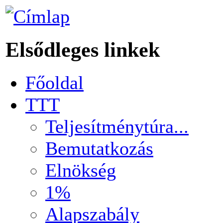
Elsődleges linkek
Főoldal
TTT
Teljesítménytúra...
Bemutatkozás
Elnökség
1%
Alapszabály