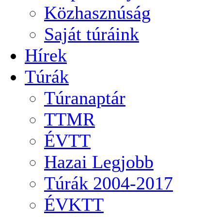
Közhasznúság
Saját túráink
Hírek
Túrák
Túranaptár
TTMR
ÉVTT
Hazai Legjobb
Túrák 2004-2017
ÉVKTT