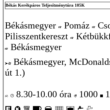
Békás Kerékpáros Teljesítménytúra 105K
Békásmegyer
Pomáz
Cs
Pilisszentkereszt
Kétbükk
Békásmegyer
Békásmegyer, McDonalds 
út 1.)
8.30-10.00 óra
1000
1