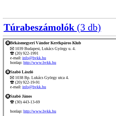
Túrabeszámolók
(3 db)
Békásmegyeri Vándor Kerékpáros Klub
1039 Budapest, Lukács György u. 4.
(20) 922-1991
e-mail:
info@bvkk.hu
honlap:
http://www.bvkk.hu
Szabó László
1038 Bp. Lukács György utca 4.
(20) 922-19-91
e-mail:
info@bvkk.hu
Szabó János
(30) 443-13-69
honlap:
http://www.bvkk.hu