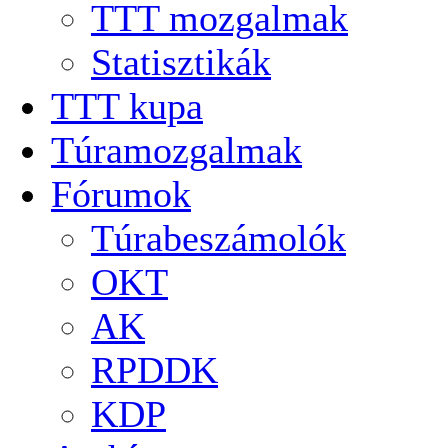
TTT mozgalmak
Statisztikák
TTT kupa
Túramozgalmak
Fórumok
Túrabeszámolók
OKT
AK
RPDDK
KDP