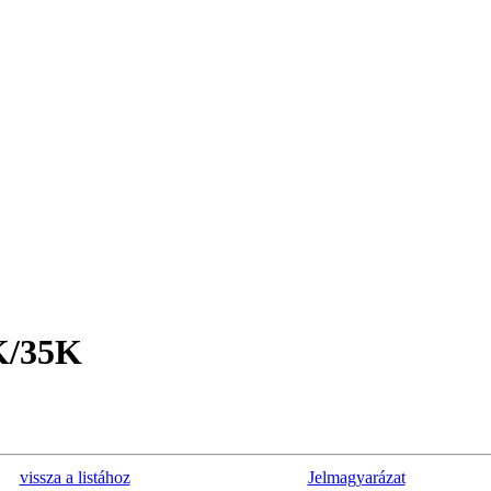
K/35K
vissza a listához
Jelmagyarázat