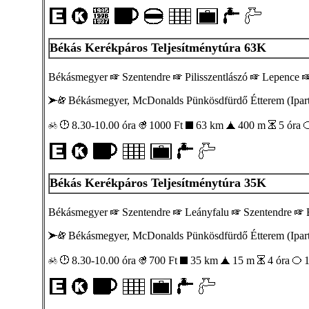
Békás Kerékpáros Teljesítménytúra 63K
Békásmegyer
Szentendre
Pilisszentlászó
Lepence
Békásmegyer, McDonalds Pünkösdfürdő Étterem (Iparte
8.30-10.00 óra
1000
Ft
63 km
400 m
5 óra
Békás Kerékpáros Teljesítménytúra 35K
Békásmegyer
Szentendre
Leányfalu
Szentendre
B
Békásmegyer, McDonalds Pünkösdfürdő Étterem (Iparte
8.30-10.00 óra
700
Ft
35 km
15 m
4 óra
1