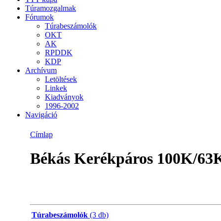
Túramozgalmak
Fórumok
Túrabeszámolók
OKT
AK
RPDDK
KDP
Archívum
Letöltések
Linkek
Kiadványok
1996-2002
Navigáció
Címlap
Békás Kerékpáros 100K/63
Túrabeszámolók
(3 db)