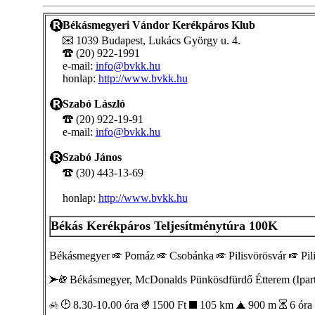
Békásmegyeri Vándor Kerékpáros Klub
1039 Budapest, Lukács György u. 4.
(20) 922-1991
e-mail:
info@bvkk.hu
honlap:
http://www.bvkk.hu
Szabó László
(20) 922-19-91
e-mail:
info@bvkk.hu
Szabó János
(30) 443-13-69
honlap:
http://www.bvkk.hu
Békás Kerékpáros Teljesítménytúra 100K
Békásmegyer
Pomáz
Csobánka
Pilisvörösvár
Pil
Békásmegyer, McDonalds Pünkösdfürdő Étterem (Iparte
8.30-10.00 óra
1500
Ft
105 km
900 m
6 óra