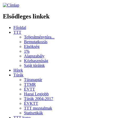
Elsődleges linkek
Főoldal
TTT
Teljesítménytúra...
Bemutatkozás
Elnökség
1%
Alapszabály
Közhasznúság
Saját túráink
Hírek
Túrák
Túranaptár
TTMR
ÉVTT
Hazai Legjobb
Túrák 2004-2017
ÉVKTT
TTT mozgalmak
Statisztikák
TTT kupa