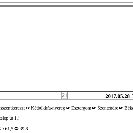
21
2017.05.28
isszentkereszt
Kétbükkfa-nyereg
Esztergom
Szentendre
Béká
lep út 1.)
61,5
39,8