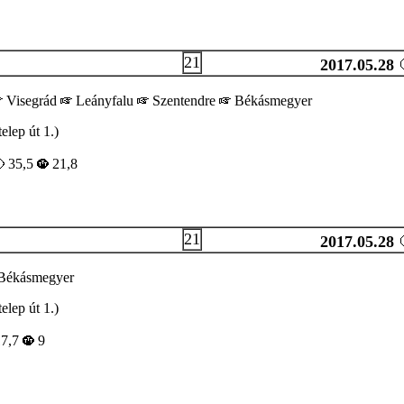
21
2017.05.28
Visegrád
Leányfalu
Szentendre
Békásmegyer
lep út 1.)
35,5
21,8
21
2017.05.28
ékásmegyer
lep út 1.)
7,7
9