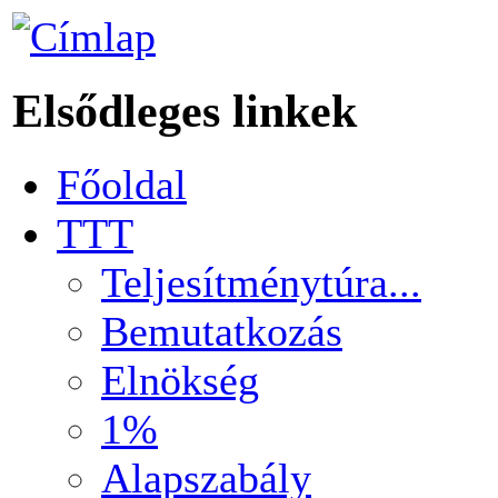
Elsődleges linkek
Főoldal
TTT
Teljesítménytúra...
Bemutatkozás
Elnökség
1%
Alapszabály