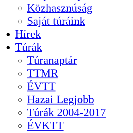
Közhasznúság
Saját túráink
Hírek
Túrák
Túranaptár
TTMR
ÉVTT
Hazai Legjobb
Túrák 2004-2017
ÉVKTT