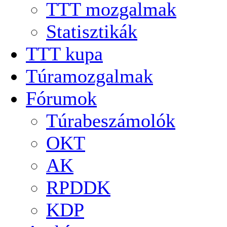
TTT mozgalmak
Statisztikák
TTT kupa
Túramozgalmak
Fórumok
Túrabeszámolók
OKT
AK
RPDDK
KDP