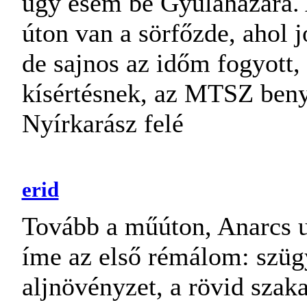
úgy esem be Gyulaházára. 
úton van a sörfőzde, ahol 
de sajnos az időm fogyott, í
kísértésnek, az MTSZ ben
Nyírkarász felé
erid
Tovább a műúton, Anarcs u
íme az első rémálom: szügy
aljnövényzet, a rövid szak