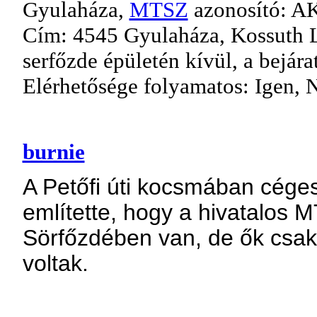
Gyulaháza,
MTSZ
azonosító: A
Cím: 4545 Gyulaháza, Kossuth La
serfőzde épületén kívül, a bejára
Elérhetősége folyamatos: Igen, 
burnie
A Petőfi úti kocsmában céges
említette, hogy a hivatalos
Sörfőzdében van, de ők csak
voltak.