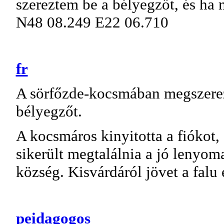
szereztem be a bélyegzőt, és ha m
N48 08.249 E22 06.710
fr
A sörfőzde-kocsmában megszere
bélyegzőt.
A kocsmáros kinyitotta a fiókot, 
sikerült megtalálnia a jó lenyom
község. Kisvárdáról jövet a falu e
peidagogos