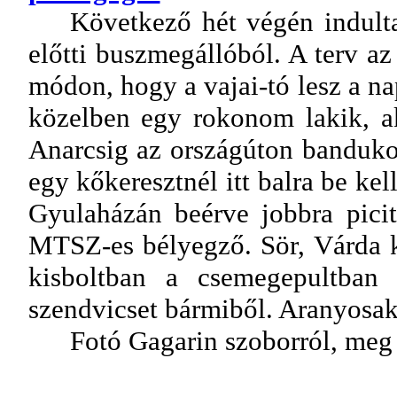
Következő hét végén indulta
előtti buszmegállóból. A terv a
módon, hogy a vajai-tó lesz a nap
közelben egy rokonom lakik, aki 
Anarcsig az országúton bandukol
egy kőkeresztnél itt balra be ke
Gyulaházán beérve jobbra picit
MTSZ-es bélyegző. Sör, Várda 
kisboltban a csemegepultban 
szendvicset bármiből. Aranyosak
Fotó Gagarin szoborról, meg 