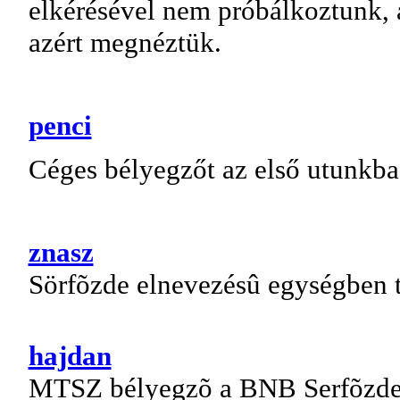
elkérésével nem próbálkoztunk, 
azért megnéztük.
penci
Céges bélyegzőt az első utunkba
znasz
Sörfõzde elnevezésû egységben 
hajdan
MTSZ bélyegzõ a BNB Serfõzde é