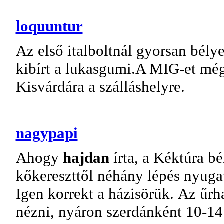
loquuntur
Az első italboltnál gyorsan bél
kibírt a lukasgumi.A MIG-et mé
Kisvárdára a szálláshelyre.
nagypapi
Ahogy
hajdan
írta, a Kéktúra bé
kőkereszttől néhány lépés nyugat
Igen korrekt a házisörük. Az ű
nézni, nyáron szerdánként 10-14