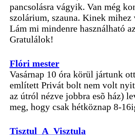
pancsolásra vágyik. Van még kond
szolárium, szauna. Kinek mihez v
Lám mi mindenre használható az
Gratulálok!
Flóri mester
Vasárnap 10 óra körül jártunk ot
említett Privát bolt nem volt nyi
az útról nézve jobbra esõ ház) le
meg, hogy csak hétköznap 8-16ig
Tisztul_A_Visztula