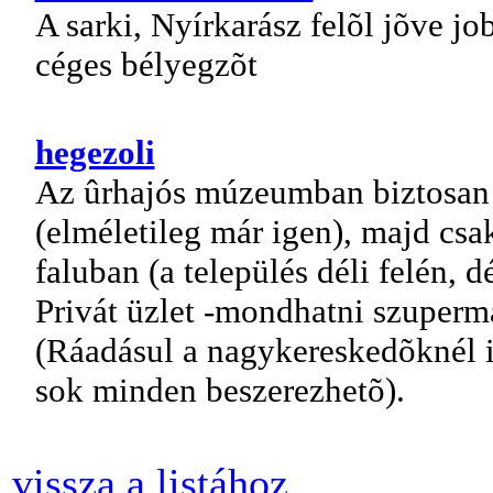
A sarki, Nyírkarász felõl jõve 
céges bélyegzõt
hegezoli
Az ûrhajós múzeumban biztosan 
(elméletileg már igen), majd csa
faluban (a település déli felén, d
Privát üzlet -mondhatni szuperm
(Ráadásul a nagykereskedõknél i
sok minden beszerezhetõ).
vissza a listához