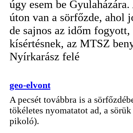
úgy esem be Gyulaházára. 
úton van a sörfőzde, ahol 
de sajnos az időm fogyott, í
kísértésnek, az MTSZ ben
Nyírkarász felé
geo-elvont
A pecsét továbbra is a sörfőzdéb
tökéletes nyomatatot ad, a sörük
pikoló).