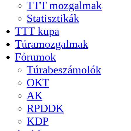
TTT mozgalmak
Statisztikák
TTT kupa
Túramozgalmak
Fórumok
Túrabeszámolók
OKT
AK
RPDDK
KDP