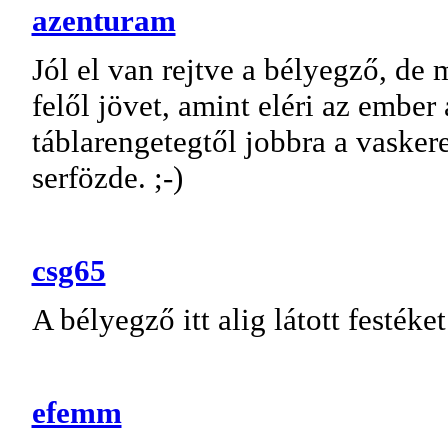
azenturam
Jól el van rejtve a bélyegző, de
felől jövet, amint eléri az ember 
táblarengetegtől jobbra a vaskere
serfözde. ;-)
csg65
A bélyegző itt alig látott festéke
efemm