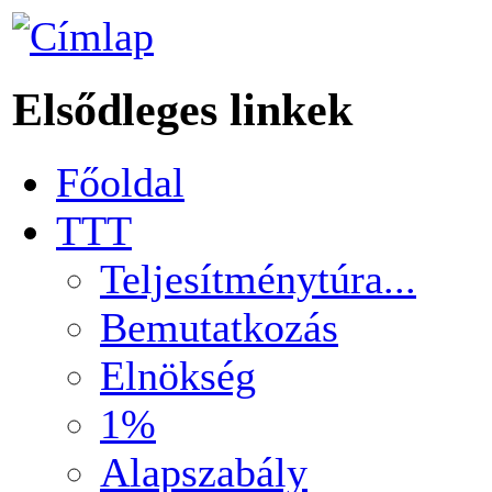
Elsődleges linkek
Főoldal
TTT
Teljesítménytúra...
Bemutatkozás
Elnökség
1%
Alapszabály