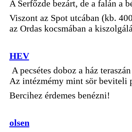
A Serfőzde bezárt, de a falán a b
Viszont az Spot utcában (kb. 400 
az Ordas kocsmában a kiszolgálás
HEV
A pecsétes doboz a ház teraszán
Az intézmémy mint sör beviteli
Bercihez érdemes benézni!
olsen