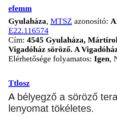
efemm
Gyulaháza
,
MTSZ
azonosító:
A
E22.116574
Cím:
4545 Gyulaháza, Mártírok
Vigadóház söröző. A Vigadóház
Elérhetősége folyamatos:
Igen
, 
Ttlosz
A
bélyegző a söröző tera
lenyomat tökéletes.