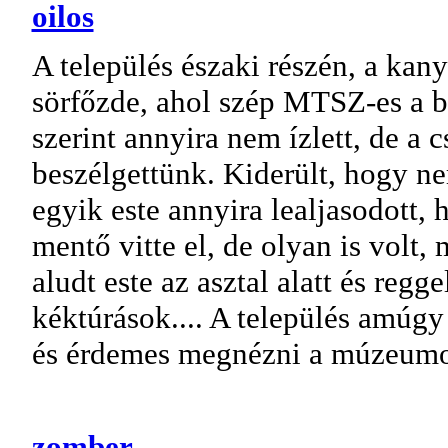
oilos
A település északi részén, a kan
sörfőzde, ahol szép MTSZ-es a b
szerint annyira nem ízlett, de a 
beszélgettünk. Kiderült, hogy nem
egyik este annyira lealjasodott, 
mentő vitte el, de olyan is volt
aludt este az asztal alatt és regg
kéktúrások.... A település amúgy 
és érdemes megnézni a múzeumot, 
zomber