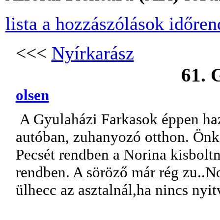
lista a hozzászólások időre
<<<
Nyírkarász
61. 
olsen
A Gyulaházi Farkasok éppen haza
autóban, zuhanyozó otthon. Önko
Pecsét rendben a Norina kisbolt
rendben. A söröző már rég zu..No
ülhecc az asztalnál,ha nincs nyit