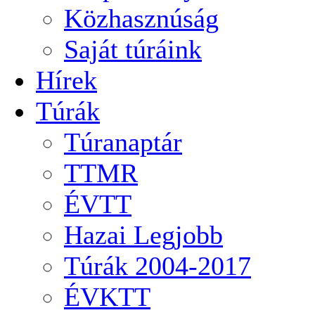
Közhasznúság
Saját túráink
Hírek
Túrák
Túranaptár
TTMR
ÉVTT
Hazai Legjobb
Túrák 2004-2017
ÉVKTT