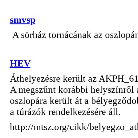
smvsp
A sörház tornácának az oszlopán
HEV
Áthelyezésre került az AKPH_6
A megszűnt korábbi helyszínről 
oszlopára került át a bélyegződ
a túrázók rendelkezésére áll.
http://mtsz.org/cikk/belyegzo_a