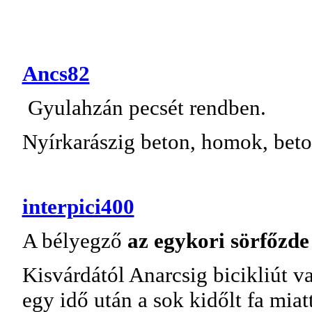
Ancs82
Gyulahzán pecsét rendben.
Nyírkarászig beton, homok, beton
interpici400
A bélyegző
az egykori sörfőzde
Kisvárdától Anarcsig bicikliút va
egy idő után a sok kidőlt fa miatt