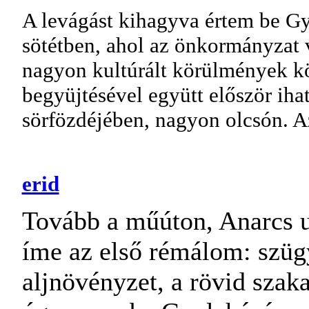
A levágást kihagyva értem be G
sötétben, ahol az önkormányzat
nagyon kultúrált körülmények k
begyüjtésével együtt először iha
sörfözdéjében, nagyon olcsón. A
erid
Tovább a műúton, Anarcs u
íme az első rémálom: szügy
aljnövényzet, a rövid szak