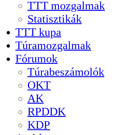
TTT mozgalmak
Statisztikák
TTT kupa
Túramozgalmak
Fórumok
Túrabeszámolók
OKT
AK
RPDDK
KDP