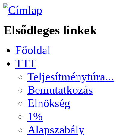
Elsődleges linkek
Főoldal
TTT
Teljesítménytúra...
Bemutatkozás
Elnökség
1%
Alapszabály