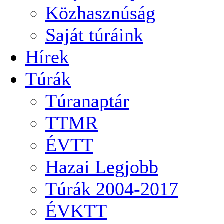
Közhasznúság
Saját túráink
Hírek
Túrák
Túranaptár
TTMR
ÉVTT
Hazai Legjobb
Túrák 2004-2017
ÉVKTT