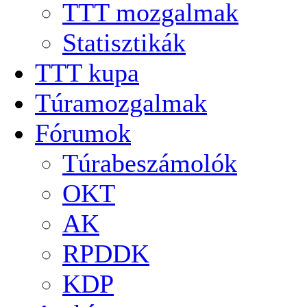
TTT mozgalmak
Statisztikák
TTT kupa
Túramozgalmak
Fórumok
Túrabeszámolók
OKT
AK
RPDDK
KDP