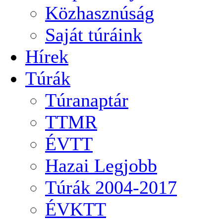
Közhasznúság
Saját túráink
Hírek
Túrák
Túranaptár
TTMR
ÉVTT
Hazai Legjobb
Túrák 2004-2017
ÉVKTT