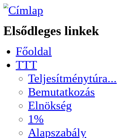
Elsődleges linkek
Főoldal
TTT
Teljesítménytúra...
Bemutatkozás
Elnökség
1%
Alapszabály