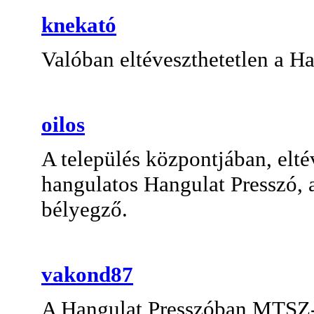
knekató
Valóban eltéveszthetetlen a Ha
oilos
A település központjában, elté
hangulatos Hangulat Presszó,
bélyegző.
vakond87
A Hangulat Presszóban MTSZ-e