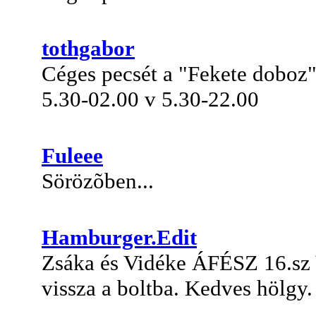
tothgabor
Céges pecsét a "Fekete doboz
5.30-02.00 v 5.30-22.00
Fuleee
Sörözõben...
Hamburger.Edit
Zsáka és Vidéke ÁFÉSZ 16.sz 
vissza a boltba. Kedves hölgy.