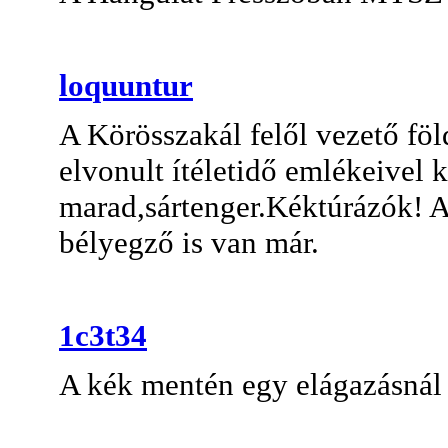
loquuntur
A Körösszakál felől vezető föl
elvonult ítéletidő emlékeivel 
marad,sártenger.Kéktúrázók! 
bélyegző is van már.
1c3t34
A kék mentén egy elágazásnál