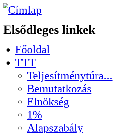
Elsődleges linkek
Főoldal
TTT
Teljesítménytúra...
Bemutatkozás
Elnökség
1%
Alapszabály