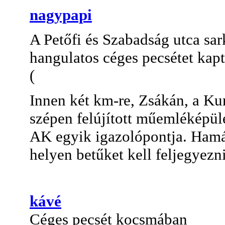
nagypapi
A Petőfi és Szabadság utca sa
hangulatos céges pecsétet kap
(
Innen két km-re, Zsákán, a Ku
szépen felújított műemléképül
AK egyik igazolópontja. Ham
helyen betűket kell feljegyezn
kávé
Céges pecsét kocsmában