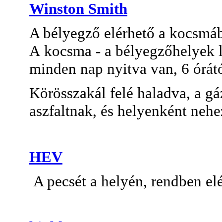
Winston Smith
A bélyegző elérhető a kocsmá
A kocsma - a bélyegzőhelyek li
minden nap nyitva van, 6 órátó
Körösszakál felé haladva, a g
aszfaltnak, és helyenként nehe
HEV
A pecsét a helyén, rendben elé