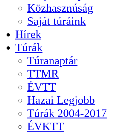
Közhasznúság
Saját túráink
Hírek
Túrák
Túranaptár
TTMR
ÉVTT
Hazai Legjobb
Túrák 2004-2017
ÉVKTT