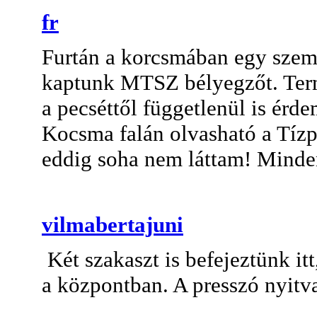
fr
Furtán a korcsmában egy szemr
kaptunk MTSZ bélyegzőt. Term
a pecséttől függetlenül is ér
Kocsma falán olvasható a Tíz
eddig soha nem láttam! Minden
vilmabertajuni
Két szakaszt is befejeztünk itt
a központban. A presszó nyitva