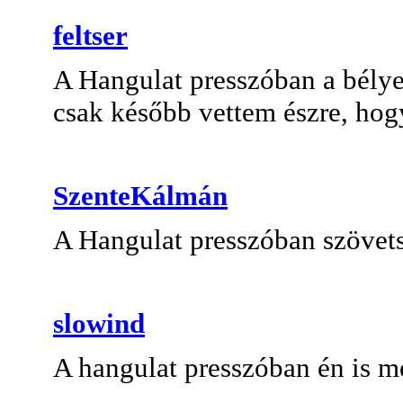
feltser
A Hangulat presszóban a bélye
csak később vettem észre, hogy
SzenteKálmán
A Hangulat presszóban szövet
slowind
A hangulat presszóban én is 