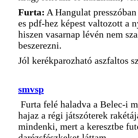
Furta:
A Hangulat presszóban 
es pdf-hez képest valtozott a ny
hiszen vasarnap lévén nem sza
beszerezni.
Jól kerékparozható aszfaltos s
smvsp
Furta felé haladva a Belec-i 
hajaz a régi játszóterek rakétá
mindenki, mert a keresztbe fu
darézsfészkeket láttam...