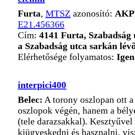
Furta
,
MTSZ
azonosító:
AKP
E21.456366
Cím:
4141 Furta, Szabadság 
a Szabadság utca sarkán lévő
Elérhetősége folyamatos:
Igen
interpici400
Belec:
A torony oszlopan ott a
oszlopok végén, hanem a bély
(tele darazsakkal). Kesztyűve
kiügyeskedni és hasznalni, vis