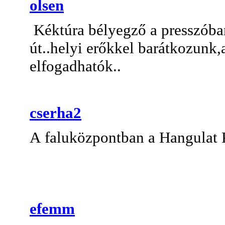
olsen
Kéktúra bélyegző a presszóba
út..helyi erőkkel barátkozunk,
elfogadhatók..
cserha2
A faluközpontban a Hangulat Pr
efemm