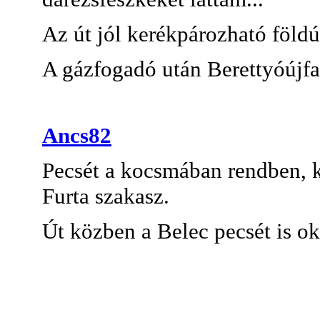
Az út jól kerékpározható földú
A gázfogadó után Berettyóújfal
Ancs82
Pecsét a kocsmában rendben, ke
Furta szakasz.
Út közben a Belec pecsét is ok