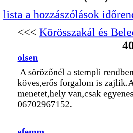
lista a hozzászólások időre
<<<
Körösszakál és Bele
40
olsen
A sörözőnél a stempli rendben
köves,erős forgalom is zajlik.A
menetet,hely van,csak egyenes
06702967152.
efemm