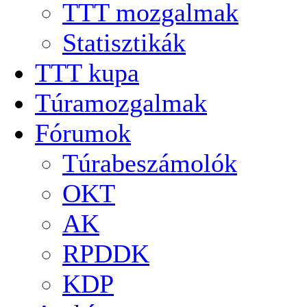
TTT mozgalmak
Statisztikák
TTT kupa
Túramozgalmak
Fórumok
Túrabeszámolók
OKT
AK
RPDDK
KDP