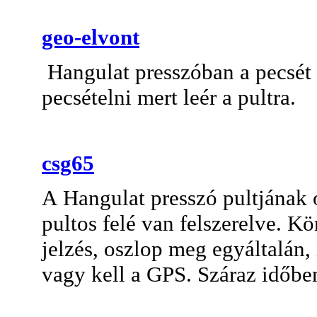
geo-elvont
Hangulat presszóban a pecsét
pecsételni mert leér a pultra.
csg65
A Hangulat presszó pultjának 
pultos felé van felszerelve. K
jelzés, oszlop meg egyáltalán,
vagy kell a GPS. Száraz időbe