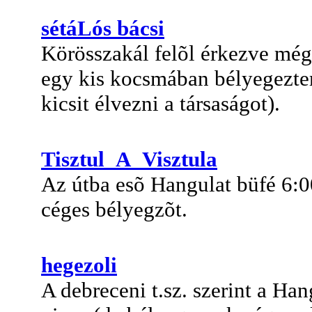
sétáLós bácsi
Körösszakál felõl érkezve még 
egy kis kocsmában bélyegeztem
kicsit élvezni a társaságot).
Tisztul_A_Visztula
Az útba esõ Hangulat büfé 6:0
céges bélyegzõt.
hegezoli
A debreceni t.sz. szerint a Han