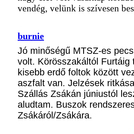
vendég, velünk is szívesen bes
burnie
Jó minőségű MTSZ-es pecsé
volt. Körösszakáltól Furtáig
kisebb erdő foltok között ve
aszfalt van. Jelzések ritkása
Szállás Zsákán júniustól les
aludtam. Buszok rendszeres
Zsákáról/Zsákára.