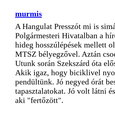
murmis
A Hangulat Presszót mi is sim
Polgármesteri Hivatalban a hír
hideg hosszúlépések mellett ol
MTSZ bélyegzővel. Aztán csoda
Utunk során Szekszárd óta elő
Akik igaz, hogy biciklivel ny
pendültünk. Jó negyed órát b
tapasztalatokat. Jó volt látni 
aki "fertőzött".