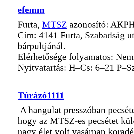
efemm
Furta,
MTSZ
azonosító: AKP
Cím: 4141 Furta, Szabadság utc
bárpultjánál.
Elérhetősége folyamatos: Nem, 
Nyitvatartás: H–Cs: 6–21 P–S
Túrázó1111
A hangulat presszóban pecséte
hogy az MTSZ-es pecsétet külö
nagy élet volt vasárnap korad