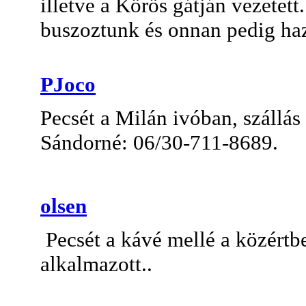
illetve a Körös gátján vezetet
buszoztunk és onnan pedig haz
PJoco
Pecsét a Milán ivóban, szállás
Sándorné: 06/30-711-8689.
olsen
Pecsét a kávé mellé a közértb
alkalmazott..