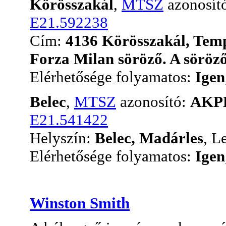
Körösszakál
,
MTSZ
azonosít
E21.592238
Cím:
4136 Körösszakál, Temp
Forza Milan söröző. A söröző
Elérhetősége folyamatos:
Igen
Belec
,
MTSZ
azonosító:
AKP
E21.541422
Helyszín:
Belec, Madárles
, L
Elérhetősége folyamatos:
Igen
Winston Smith