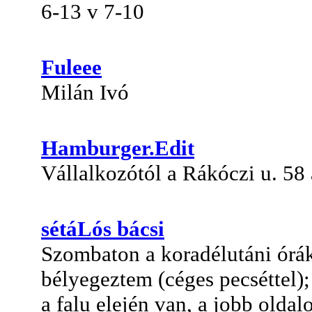
6-13 v 7-10
Fuleee
Milán Ivó
Hamburger.Edit
Vállalkozótól a Rákóczi u. 58 a
sétáLós bácsi
Szombaton a koradélutáni órák
bélyegeztem (céges pecséttel)
a falu elején van, a jobb oldal