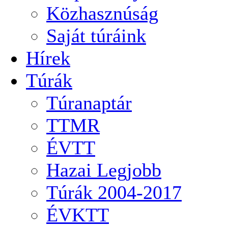
Közhasznúság
Saját túráink
Hírek
Túrák
Túranaptár
TTMR
ÉVTT
Hazai Legjobb
Túrák 2004-2017
ÉVKTT