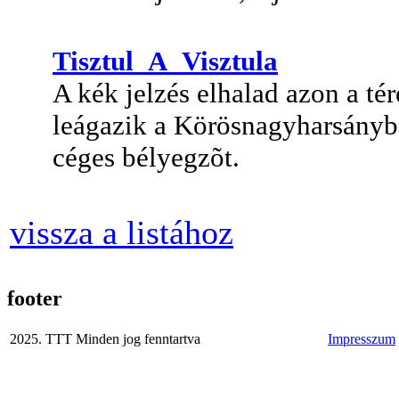
Tisztul_A_Visztula
A kék jelzés elhalad azon a té
leágazik a Körösnagyharsányb
céges bélyegzõt.
vissza a listához
footer
2025. TTT Minden jog fenntartva
Impresszum