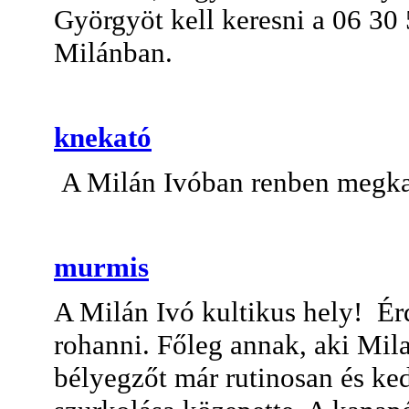
Györgyöt kell keresni a 06 30
Milánban.
knekató
A Milán Ivóban renben megkapt
murmis
A Milán Ivó kultikus hely! É
rohanni. Főleg annak, aki Mil
bélyegzőt már rutinosan és ke