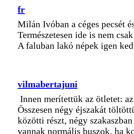
fr
Milán Ivóban a céges pecsét és
Természetesen ide is nem csak 
A faluban lakó népek igen ked
vilmabertajuni
Innen merítettük az ötletet: a
Összesen négy éjszakát töltött
közötti részt, négy szakaszban
vannak normális buszok, ha ko