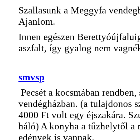
Szallasunk a Meggyfa vendegha
Ajanlom.
Innen egészen Berettyóújfaluig
aszfalt, így gyalog nem vagné
smvsp
Pecsét a kocsmában rendben, sz
vendégházban. (a tulajdonos sz
4000 Ft volt egy éjszakára. Sz
háló) A konyha a tűzhelytől a 
edények is vannak.