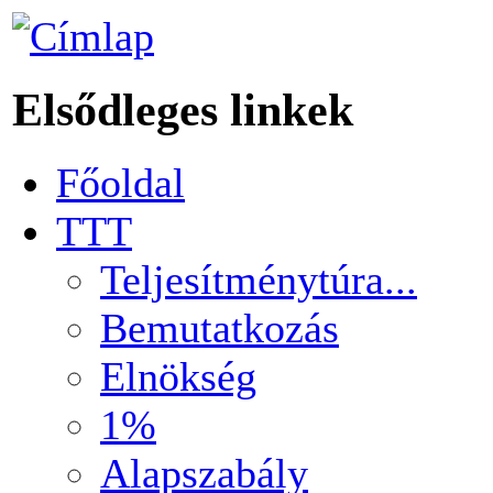
Elsődleges linkek
Főoldal
TTT
Teljesítménytúra...
Bemutatkozás
Elnökség
1%
Alapszabály