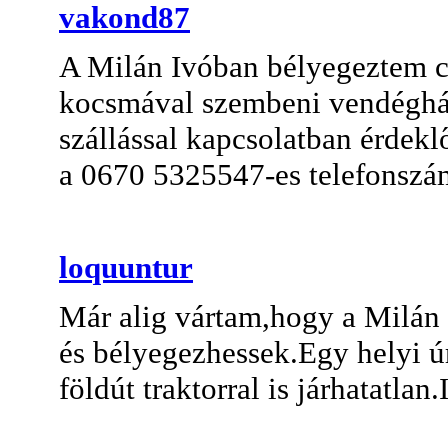
vakond87
A Milán Ivóban bélyegeztem c
kocsmával szembeni vendégház
szállással kapcsolatban érdek
a 0670 5325547-es telefonszá
loquuntur
Már alig vártam,hogy a Milán
és bélyegezhessek.Egy helyi ú
földút traktorral is járhatatlan.