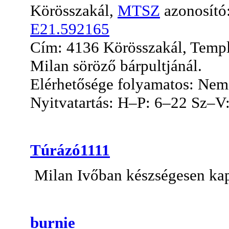
Körösszakál,
MTSZ
azonosít
E21.592165
Cím: 4136 Körösszakál, Templo
Milan söröző bárpultjánál.
Elérhetősége folyamatos: Nem, 
Nyitvatartás: H–P: 6–22 Sz–V
Túrázó1111
Milan Ivőban készségesen kap
burnie