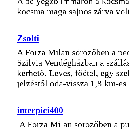
A bélyegző immáron a kocsmán 
kocsma maga sajnos zárva volt
Zsolti
A Forza Milan sörözőben a pe
Szilvia Vendégházban a szállá
kérhető. Leves, főétel, egy sz
jelzéstől oda-vissza 1,8 km-es 
interpici400
A Forza Milan sörözőben a pu