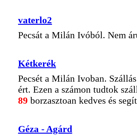
vaterlo2
Pecsát a Milán Ivóból. Nem ár
Kétkerék
Pecsét a Milán Ivoban. Szállá
ért. Ezen a számon tudtok száll
89
borzasztoan kedves és segí
Géza - Agárd