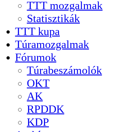
TTT mozgalmak
Statisztikák
TTT kupa
Túramozgalmak
Fórumok
Túrabeszámolók
OKT
AK
RPDDK
KDP