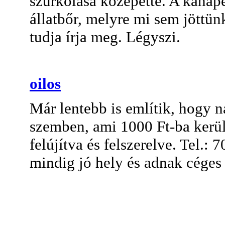
szurkolása közepette. A kanapén
állatbőr, melyre mi sem jöttünk
tudja írja meg. Légyszi.
oilos
Már lentebb is említik, hogy n
szemben, ami 1000 Ft-ba kerül 
felújítva és felszerelve. Tel.:
mindig jó hely és adnak céges 