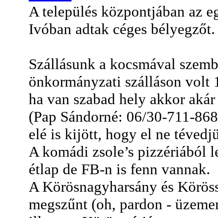
A település központjában az e
Ivóban adtak céges bélyegzőt.
Szállásunk a kocsmával szemb
önkormányzati szálláson volt 
ha van szabad hely akkor akár 
(
Pap Sándorné: 06/30-711-86
elé is kijött, hogy el ne téved
A komádi zsole
’
s pizzériából l
étlap de FB-n is fenn van
nak.
A Körösnagyharsány és Körössz
megszűnt (oh, pardon - üzemen 