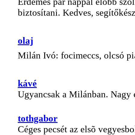
Érdemes pár nappal előbb szóln
biztosítani. Kedves, segítőkés
olaj
Milán Ivó: focimeccs, olcsó pi
kávé
Ugyancsak a Milánban. Nagy éle
tothgabor
Céges pecsét az elsõ vegyesbo