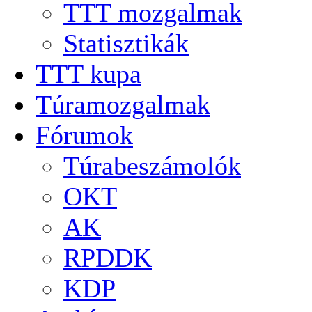
TTT mozgalmak
Statisztikák
TTT kupa
Túramozgalmak
Fórumok
Túrabeszámolók
OKT
AK
RPDDK
KDP