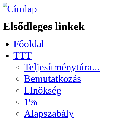
Elsődleges linkek
Főoldal
TTT
Teljesítménytúra...
Bemutatkozás
Elnökség
1%
Alapszabály