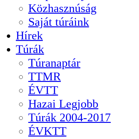
Közhasznúság
Saját túráink
Hírek
Túrák
Túranaptár
TTMR
ÉVTT
Hazai Legjobb
Túrák 2004-2017
ÉVKTT