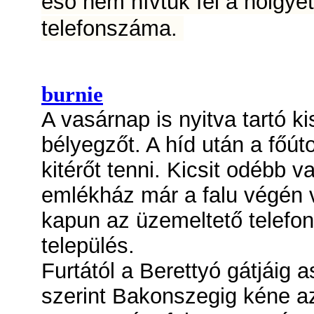
eső nem hívtuk fel a hölgye
telefonszáma.
burnie
A vasárnap is nyitva tartó 
bélyegzőt. A híd után a főút
kitérőt tenni. Kicsit odébb 
emlékház már a falu végén v
kapun az üzemeltető telefo
település.
Furtától a Berettyó gátjáig a
szerint Bakonszegig kéne az