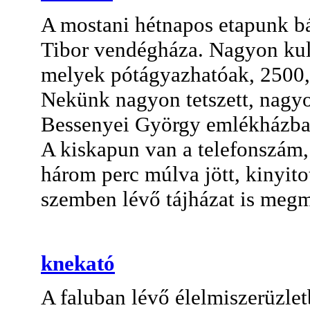
A mostani hétnapos etapunk b
Tibor vendégháza. Nagyon kultú
melyek pótágyazhatóak, 2500,-
Nekünk nagyon tetszett, nagy
Bessenyei György emlékházba
A kiskapun van a telefonszám
három perc múlva jött, kinyito
szemben lévő tájházat is megm
knekató
A faluban lévő élelmiszerüzlet