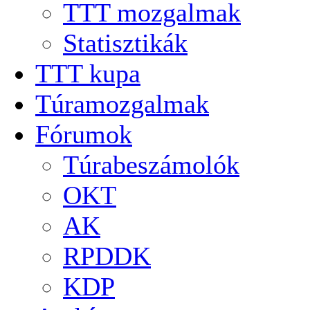
TTT mozgalmak
Statisztikák
TTT kupa
Túramozgalmak
Fórumok
Túrabeszámolók
OKT
AK
RPDDK
KDP