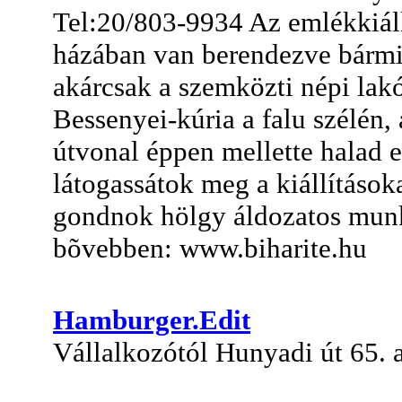
Tel:20/803-9934 Az emlékkiáll
házában van berendezve bármi
akárcsak a szemközti népi lak
Bessenyei-kúria a falu szélén,
útvonal éppen mellette halad e
látogassátok meg a kiállítások
gondnok hölgy áldozatos munk
bõvebben: www.biharite.hu
Hamburger.Edit
Vállalkozótól Hunyadi út 65. a