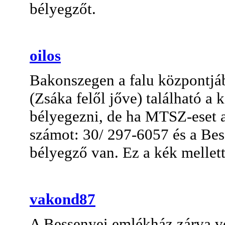
bélyegzőt.
oilos
Bakonszegen a falu központjáb
(Zsáka felől jőve) található a
bélyegezni, de ha MTSZ-eset a
számot: 30/ 297-6057 és a Bes
bélyegző van. Ez a kék mellett 
vakond87
A Bessenyei emlékház zárva vo