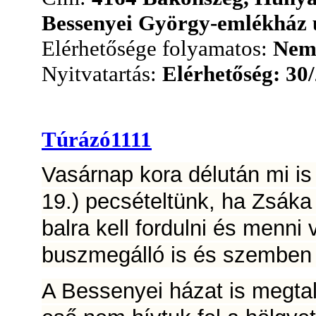
Bessenyei György-emlékház u
Elérhetősége folyamatos:
Ne
Nyitvatartás:
Elérhetőség: 30
Túrázó1111
Vasárnap kora délután mi i
19.) pecsételtünk, ha Zsáka f
balra kell fordulni és menni
buszmegálló is és szemben
A Bessenyei házat is megtalá