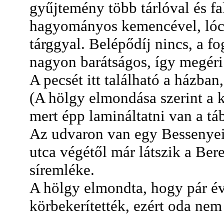
gyűjtemény több tárlóval és fal
hagyományos kemencével, lócá
tárggyal. Belépődíj nincs, a fo
nagyon barátságos, így megéri
A pecsét itt található a házban
(A hölgy elmondása szerint a k
mert épp lamináltatni van a táb
Az udvaron van egy Bessenyei
utca végétől már látszik a Ber
síremléke.
A hölgy elmondta, hogy pár é
körbekerítették, ezért oda ne