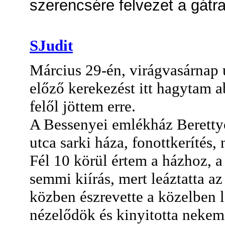
szerencsére felvezet a gátra
SJudit
Március 29-én, virágvasárnap 
előző kerekezést itt hagytam a
felől jöttem erre.
A Bessenyei emlékház Berettyóú
utca sarki háza, fonottkerítés, 
Fél 10 körül értem a házhoz, a
semmi kiírás, mert leáztatta az
közben észrevette a közelben 
nézelődök és kinyitotta nekem