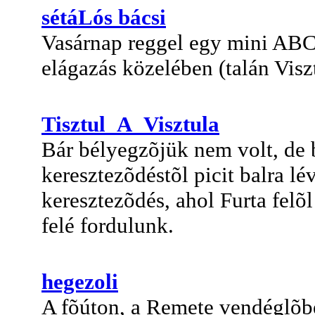
sétáLós bácsi
Vasárnap reggel egy mini ABC-
elágazás közelében (talán Viszt
Tisztul_A_Visztula
Bár bélyegzõjük nem volt, de 
keresztezõdéstõl picit balra lé
keresztezõdés, ahol Furta felõ
felé fordulunk.
hegezoli
A fõúton, a Remete vendéglõbe