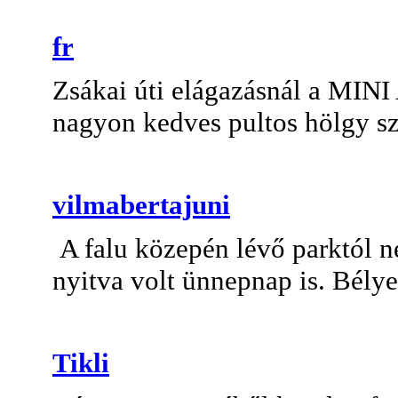
fr
Zsákai úti elágazásnál a MINI
nagyon kedves pultos hölgy szo
vilmabertajuni
A falu közepén lévő parktól n
nyitva volt ünnepnap is. Bély
Tikli