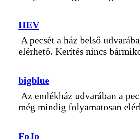
HEV
A pecsét a ház belső udvarába
elérhető. Kerítés nincs bármik
bigblue
Az emlékház udvarában a pecsé
még mindig folyamatosan elér
FoJo