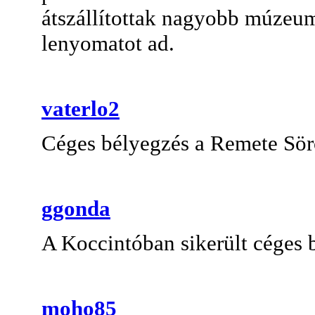
átszállítottak nagyobb múzeu
lenyomatot ad.
vaterlo2
Céges bélyegzés a Remete Sö
ggonda
A Koccintóban sikerült céges 
moho85