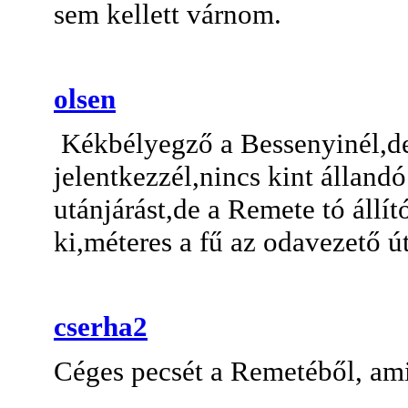
sem kellett várnom.
olsen
Kékbélyegző a Bessenyinél,de
jelentkezzél,nincs kint állandó
utánjárást,de a Remete tó állí
ki,méteres a fű az odavezető ú
cserha2
Céges pecsét a Remetéből, ami