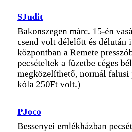
SJudit
Bakonszegen márc. 15-én vasár
csend volt délelőtt és délután 
központban a Remete presszób
pecsételtek a füzetbe céges b
megközelíthető, normál falusi 
kóla 250Ft volt.)
PJoco
Bessenyei emlékházban pecséte