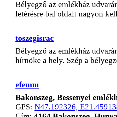
Bélyegző az emlékház udvarán.
letérésre bal
ol
da
lt
nagyon kell
toszegisrac
Bélyegző az emlékház udvarán,
hírnöke a hely. Szép a bélyegző
efemm
Bakonszeg, Bessenyei emlék
GPS:
N47.192326, E21.45913
Cím:
4164 Bakonszeg, Hunyad