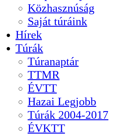
Közhasznúság
Saját túráink
Hírek
Túrák
Túranaptár
TTMR
ÉVTT
Hazai Legjobb
Túrák 2004-2017
ÉVKTT