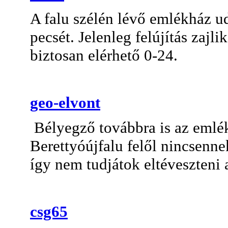
A falu szélén lévő emlékház u
pecsét. Jelenleg felújítás zajli
biztosan elérhető 0-24.
geo-elvont
Bélyegző továbbra is az emlé
Berettyóújfalu felől nincsennek
így nem tudjátok eltéveszteni a
csg65