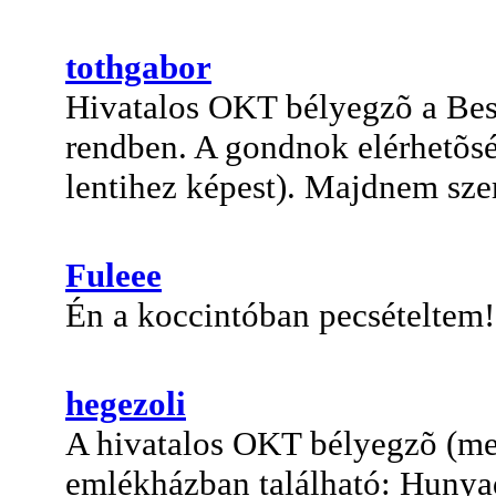
tothgabor
Hivatalos OKT bélyegzõ a Be
rendben. A gondnok elérhetõség
lentihez képest). Majdnem sz
Fuleee
Én a koccintóban pecsételtem!
hegezoli
A hivatalos OKT bélyegzõ (mer
emlékházban található: Hunya