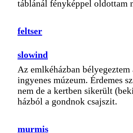
táblánál fényképpel oldottam 
feltser
slowind
Az emlkéházban bélyegeztem 
ingyenes múzeum. Érdemes szé
nem de a kertben sikerült (be
házból a gondnok csajszit.
murmis