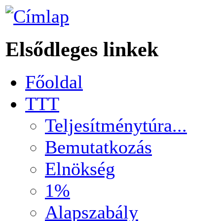
Elsődleges linkek
Főoldal
TTT
Teljesítménytúra...
Bemutatkozás
Elnökség
1%
Alapszabály