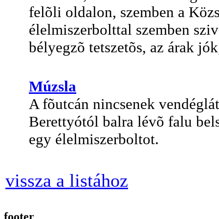
felõli oldalon, szemben a Közs
élelmiszerbolttal szemben szi
bélyegzõ tetszetõs, az árak jók
Múzsla
A fõutcán nincsenek vendéglát
Berettyótól balra lévõ falu be
egy élelmiszerboltot.
vissza a listához
footer