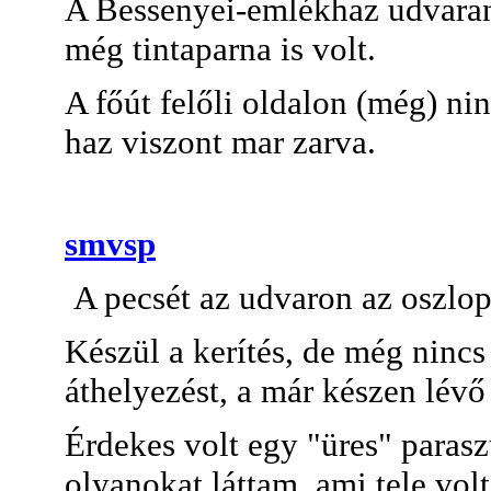
A Bessenyei-emlékhaz udvaran 
még tintaparna is volt.
A főút felőli oldalon (még) nin
haz viszont mar zarva.
smvsp
A pecsét az udvaron az oszlo
Készül a kerítés, de még nincs
áthelyezést, a már készen lévő 
Érdekes volt egy "üres" paras
olyanokat láttam, ami tele vol