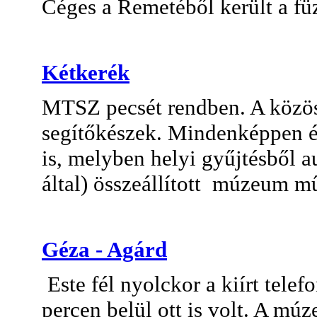
Céges a Remetéből került a fü
Kétkerék
MTSZ pecsét rendben. A közös
segítőkészek. Mindenképpen é
is, melyben helyi gyűjtésből
által) összeállított múzeum m
Géza - Agárd
Este fél nyolckor a kiírt tele
percen belül ott is volt. A mú