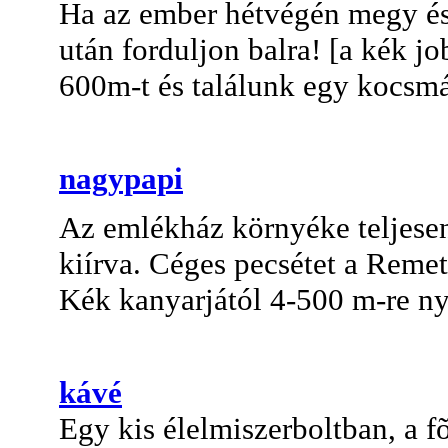
Ha az ember hétvégén megy és 
után forduljon balra! [a kék j
600m-t és találunk egy kocsmá
nagypapi
Az emlékház környéke teljesen
kiírva. Céges pecsétet a Remet
Kék kanyarjától 4-500 m-re nyu
kávé
Egy kis élelmiszerboltban, a f