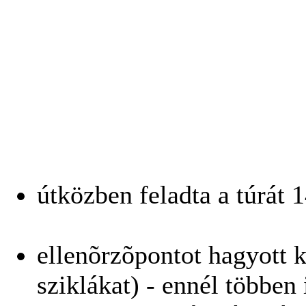
útközben feladta a túrát 1
ellenõrzõpontot hagyott k
sziklákat) - ennél többen