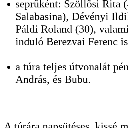
seprûként: Szöllõsi Rita 
Salabasina), Dévényi Ildi
Páldi Roland (30), valami
induló Berezvai Ferenc is
a túra teljes útvonalát p
András, és Bubu.
A túrára napsütéses, kissé 