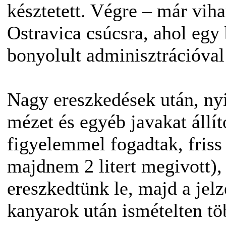
késztetett. Végre – már vih
Ostravica csúcsra, ahol egy
bonyolult adminisztrációval
Nagy ereszkedések után, ny
mézet és egyéb javakat állí
figyelemmel fogadtak, friss
majdnem 2 litert megivott),
ereszkedtünk le, majd a jelze
kanyarok után ismételten töb