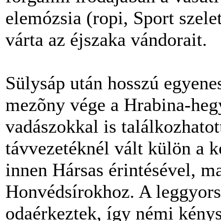
elemózsia (ropi, Sport szele
várta az éjszaka vándorait.
Sülysáp után hosszú egyenes
mezõny vége a Hrabina-hegy
vadászokkal is találkozhato
távvezetéknél vált külön a k
innen Hársas érintésével, m
Honvédsírokhoz. A leggyorsa
odaérkeztek, így némi kénys