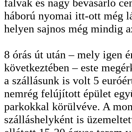
falvak és nagy bevásárló ce
háború nyomai itt-ott még lá
helyen sajnos még mindig az
8 órás út után – mely igen é
következtében – este megér
a szállásunk is volt 5 euróé
nemrég felújított épület egy
parkokkal körülvéve. A mono
szálláshelyként is üzemeltet