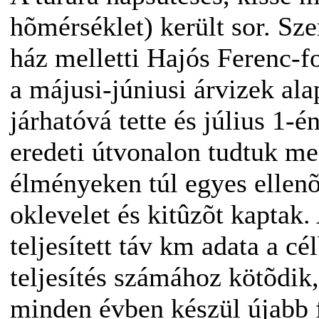
hõmérséklet) került sor. Sze
ház melletti Hajós Ferenc-f
a májusi-júniusi árvizek al
járhatóvá tette és július 1-é
eredeti útvonalon tudtuk me
élményeken túl egyes ellenõr
oklevelet és kitûzõt kaptak.
teljesített táv km adata a c
teljesítés számához kötõdik,
minden évben készül újabb 