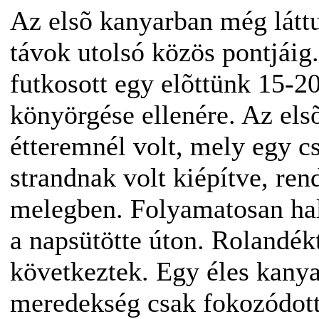
Az elsõ kanyarban még látt
távok utolsó közös pontjáig.
futkosott egy elõttünk 15-2
könyörgése ellenére. Az elsõ
étteremnél volt, mely egy cs
strandnak volt kiépítve, ren
melegben. Folyamatosan hal
a napsütötte úton. Rolandé
következtek. Egy éles kanyar
meredekség csak fokozódott