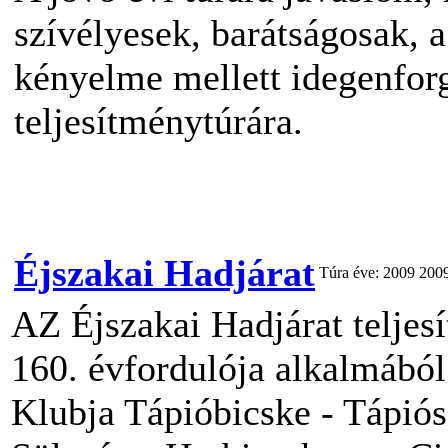
szívélyesek, barátságosak, a
kényelme mellett idegenforg
teljesítménytúrára.
Éjszakai Hadjárat
Túra éve: 2009
2009
AZ Éjszakai Hadjárat teljes
160. évfordulója alkalmábó
Klubja Tápióbicske - Tápiós