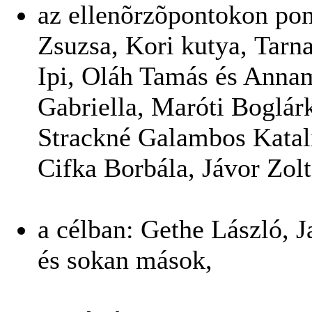
az ellenõrzõpontokon pon
Zsuzsa, Kori kutya, Tarn
Ipi, Oláh Tamás és Anna
Gabriella, Maróti Boglárk
Strackné Galambos Katali
Cifka Borbála, Jávor Zol
a célban: Gethe László, 
és sokan mások,