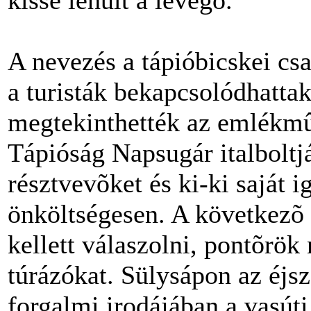
kissé lehûlt a levegõ.
A nevezés a tápióbicskei csat
a turisták bekapcsolódhattak
megtekinthették az emlékmûs
Tápióság Napsugár italboltj
résztvevõket és ki-ki saját ig
önköltségesen. A következõ
kellett válaszolni, pontõrök
túrázókat. Sülysápon az éjs
forgalmi irodájában a vasút