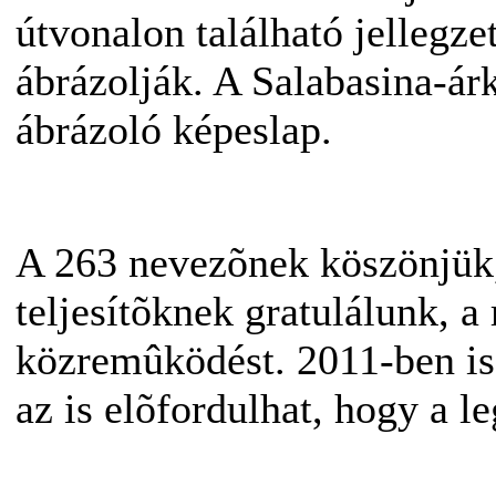
útvonalon található jellegz
ábrázolják. A Salabasina-árk
ábrázoló képeslap.
A 263 nevezõnek köszönjük, 
teljesítõknek gratulálunk, 
közremûködést. 2011-ben is l
az is elõfordulhat, hogy a 