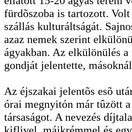
ellátott 15-20 ágyas terem 
fürdõszoba is tartozott. Vol
szállás kulturáltságát. Sajn
azaz nemek szerint elkülönü
ágyakban. Az elkülönülés a
gondját jelentette, másoknál
Az éjszakai jelentõs esõ utá
órai megnyitón már tûzött a
társaságot. A nevezés díjta
kiflivel, májkrémmel és eg