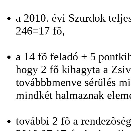
a 2010. évi Szurdok telje
246=17 fõ,
a 14 fõ feladó + 5 pontki
hogy 2 fõ kihagyta a Zsi
továbbbmenve sérülés miat
mindkét halmaznak eleme
további 2 fõ a rendezõség