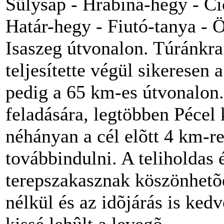
Sülysáp - Hrabina-hegy - Cic
Határ-hegy - Fiutó-tanya - 
Isaszeg útvonalon. Túránkra
teljesítette végül sikeresen 
pedig a 65 km-es útvonalon. 
feladására, legtöbben Pécel 
néhányan a cél elõtt 4 km-r
továbbindulni. A teliholdas 
terepszakasznak köszönhetõ
nélkül és az idõjárás is ked