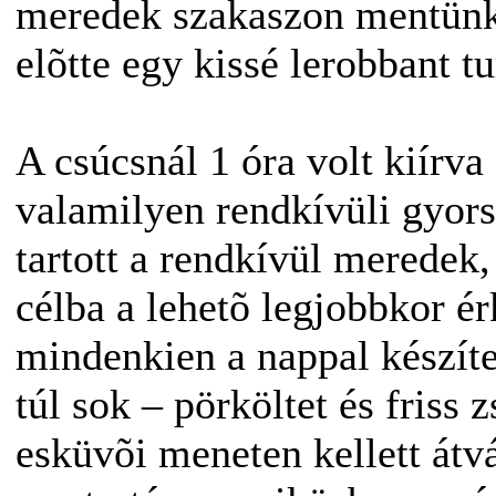
meredek szakaszon mentünk 
elõtte egy kissé lerobbant t
A csúcsnál 1 óra volt kiírva
valamilyen rendkívüli gyor
tartott a rendkívül meredek,
célba a lehetõ legjobbkor é
mindenkien a nappal készíte
túl sok – pörköltet és friss
esküvõi meneten kellett átvá