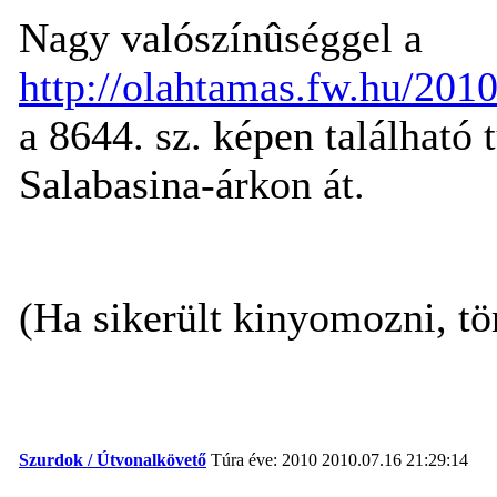
Nagy valószínûséggel a
http://olahtamas.fw.hu/20
a 8644. sz. képen található t
Salabasina-árkon át.
(Ha sikerült kinyomozni, tö
Szurdok / Útvonalkövető
Túra éve: 2010
2010.07.16 21:29:14