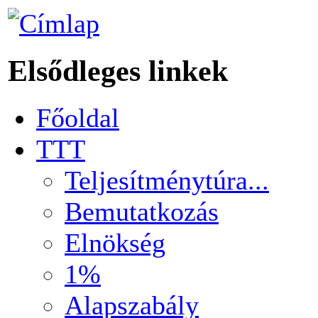
Elsődleges linkek
Főoldal
TTT
Teljesítménytúra...
Bemutatkozás
Elnökség
1%
Alapszabály