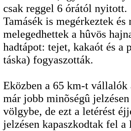
csak reggel 6 órától nyitott
Tamásék is megérkeztek és m
melegedhettek a hûvös hajna
hadtápot: tejet, kakaót és a
táska) fogyaszották.
Eközben a 65 km-t vállalók 
már jobb minõségû jelzésen 
völgybe, de ezt a letérést é
jelzésen kapaszkodtak fel a