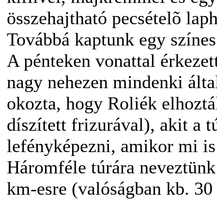
összehajtható pecsételõ lap
Továbbá kaptunk egy színes t
A pénteken vonattal érkezet
nagy nehezen mindenki által
okozta, hogy Roliék elhoztá
díszített frizurával), akit 
lefényképezni, amikor mi is
Háromféle túrára neveztünk:
km-esre (valóságban kb. 30 