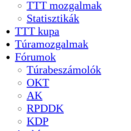
TTT mozgalmak
Statisztikák
TTT kupa
Túramozgalmak
Fórumok
Túrabeszámolók
OKT
AK
RPDDK
KDP