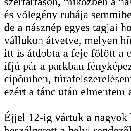
szertartáson, miközben a ná
és võlegény ruhája semmibe
de a násznép egyes tagjai ho
vállukon átvetve, melyen hí
itt is átdobta a feje fölött 
ifjú pár a parkban fényképe
cipõmben, túrafelszerelésem
ezért a tánc után elmentem a
Éjjel 12-ig vártuk a nagyok
beszélgetett a helyi rendez