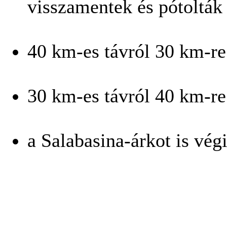
visszamentek és pótolták 
40 km-es távról 30 km-re 
30 km-es távról 40 km-re 
a Salabasina-árkot is vég