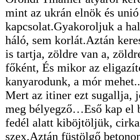
mint az ukrán elnök és unió 
kapcsolat.Gyakoroljuk a hal
háló, sem korlát.Aztán keres
is tartja, zöldre van a, zöl
főként, És mikor az eligazít
kanyarodunk, a mór mehet..
Mert az itiner ezt sugallja, j
meg bélyegző…Eső kap el be
fedél alatt kiböjtöljük, cir
szex.Aztán füstölgő betonon