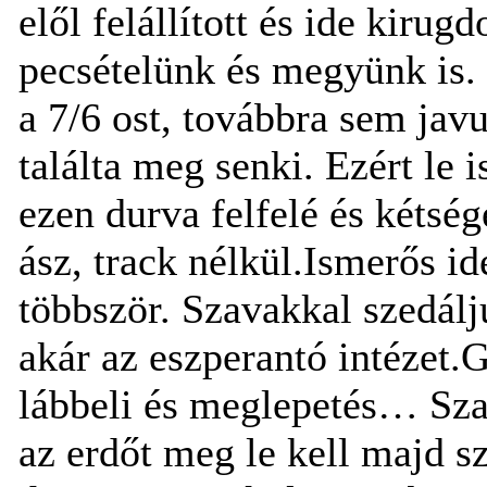
elől felállított és ide kirugd
pecsételünk és megyünk is.
a 7/6 ost, továbbra sem javu
találta meg senki. Ezért le i
ezen durva felfelé és kétség
ász, track nélkül.Ismerős i
többször. Szavakkal szedálj
akár az eszperantó intézet.
lábbeli és meglepetés… Sz
az erdőt meg le kell majd s