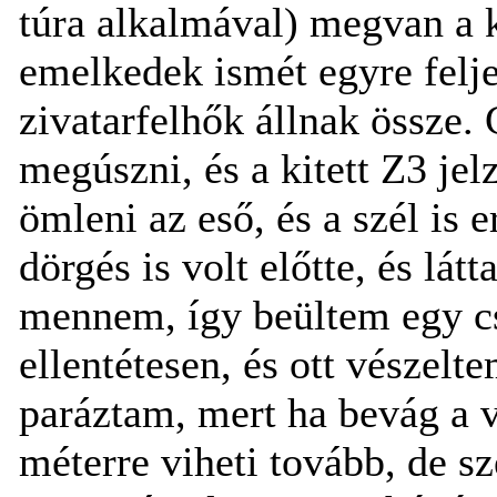
túra alkalmával) megvan a 
emelkedek ismét egyre felje
zivatarfelhők állnak össze
megúszni, és a kitett Z3 jel
ömleni az eső, és a szél is 
dörgés is volt előtte, és lát
mennem, így beültem egy cse
ellentétesen, és ott vészelte
paráztam, mert ha bevág a v
méterre viheti tovább, de s