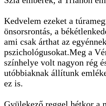
Kedvelem ezeket a túrameg
önsorsrontás, a békétlenked
ami csak árthat az egyénnek
pszichológusokat.Meg a Vér
színhelye volt nagyon rég é
utóbbiaknak állítunk emléke
ez is.
Gyülekező reggel hétkor a 