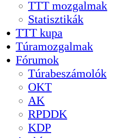
TTT mozgalmak
Statisztikák
TTT kupa
Túramozgalmak
Fórumok
Túrabeszámolók
OKT
AK
RPDDK
KDP