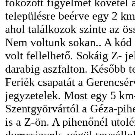
fokozott figyelmet követel 
településre beérve egy 2 km
ahol találkozok szinte az ös
Nem voltunk sokan.. A kód 
volt fellelhető. Sokáig Z- j
darabig aszfalton. Később t
Feriék csapatát a Gerencsér
jegyzetelek. Most egy 5 km-
Szentgyörvártól a Géza-pih
is a Z-ön. A pihenőnél utol
dumcsizunk, végül tovaállok.