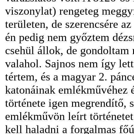
viszonylat) rengeteg meggyf
területen, de szerencsére az 
én pedig nem győztem dézsm
csehül állok, de gondoltam
valahol. Sajnos nem így let
tértem, és a magyar 2. páncé
katonáinak emlékművéhez é
története igen megrendítő,
emlékművön leírt történetet
kell haladni a forgalmas főú