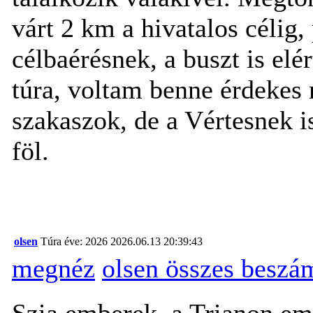
várt 2 km a hivatalos célig
célbaérésnek, a buszt is elé
túra, voltam benne érdekes 
szakaszok, de a Vértesnek i
föl.
olsen
Túra éve: 2026
2026.06.13 20:39:43
megnéz
olsen összes beszá
Szia emberek, a Trianon e