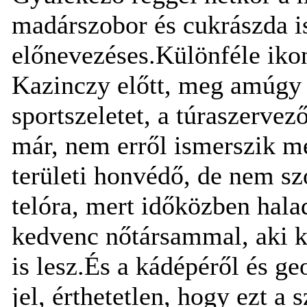
madárszobor és cukrászda i
előnevezéses.Különféle ikon
Kazinczy előtt, meg amúgy 
sportszeletet, a túraszervez
már, nem erről ismerszik m
területi honvédő, de nem szó
telóra, mert időközben hala
kedvenc nőtársammal, aki kí
is lesz.És a kádépéről és g
jel, érthetetlen, hogy ezt a 