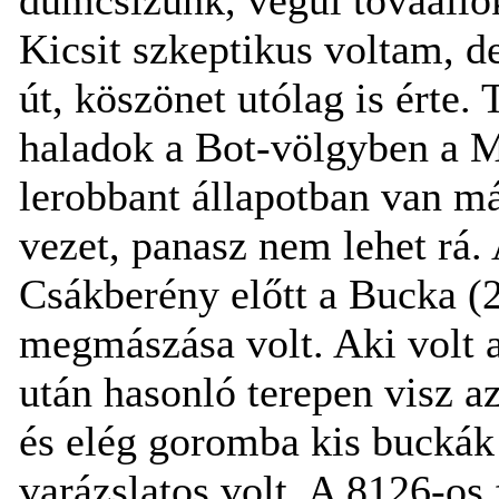
Kicsit szkeptikus voltam, de
út, köszönet utólag is érte.
haladok a Bot-völgyben a M
lerobbant állapotban van má
vezet, panasz nem lehet rá.
Csákberény előtt a Bucka (
megmászása volt. Aki volt 
után hasonló terepen visz az 
és elég goromba kis buckák
varázslatos volt. A 8126-os