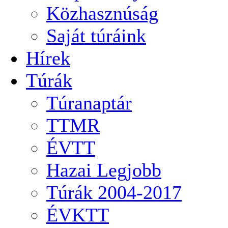
Közhasznúság
Saját túráink
Hírek
Túrák
Túranaptár
TTMR
ÉVTT
Hazai Legjobb
Túrák 2004-2017
ÉVKTT