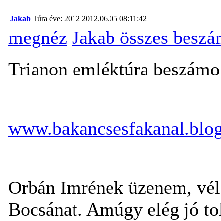
Jakab
Túra éve: 2012
2012.06.05 08:11:42
megnéz
Jakab összes beszá
Trianon emléktúra beszámo
www.bakancsesfakanal.blo
Orbán Imrének üzenem, vélet
Bocsánat. Amúgy elég jó toll