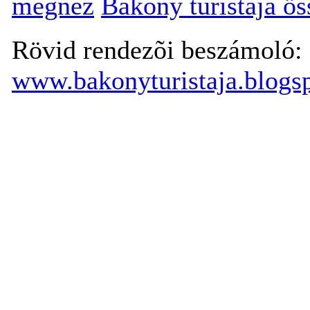
megnéz
Bakony turistája ö
Rövid rendezõi beszámoló:
www.bakonyturistaja.blogs