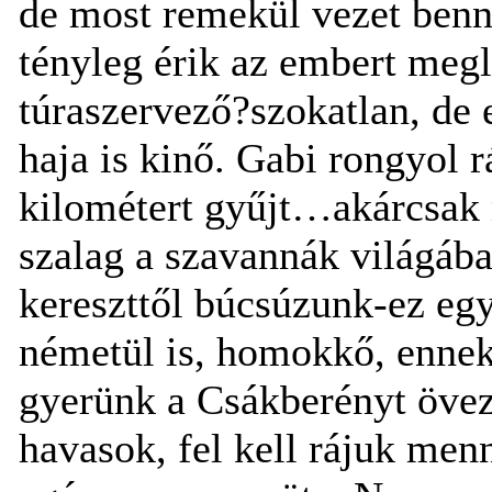
de most remekül vezet benn
tényleg érik az embert megle
túraszervező?szokatlan, de 
haja is kinő. Gabi rongyol 
kilométert gyűjt…akárcsak 
szalag a szavannák világáb
kereszttől búcsúzunk-ez egy
németül is, homokkő, ennek 
gyerünk a Csákberényt övez
havasok, fel kell rájuk menn