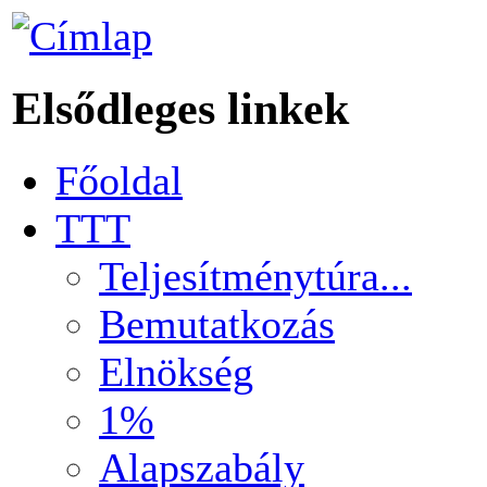
Elsődleges linkek
Főoldal
TTT
Teljesítménytúra...
Bemutatkozás
Elnökség
1%
Alapszabály