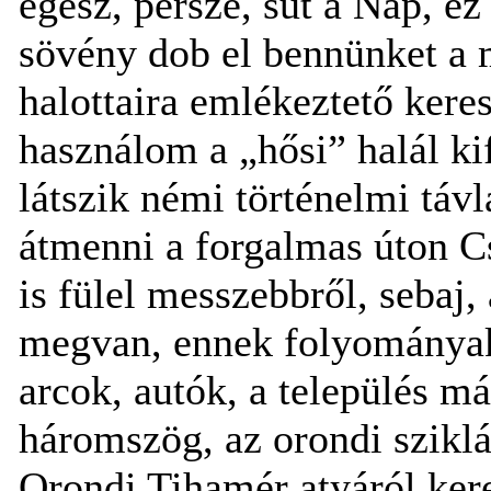
egész, persze, süt a Nap, e
sövény dob el bennünket a 
halottaira emlékeztető ker
használom a „hősi” halál ki
látszik némi történelmi távl
átmenni a forgalmas úton C
is fülel messzebbről, sebaj, 
megvan, ennek folyományaké
arcok, autók, a település má
háromszög, az orondi sziklá
Orondi Tihamér atyáról kere