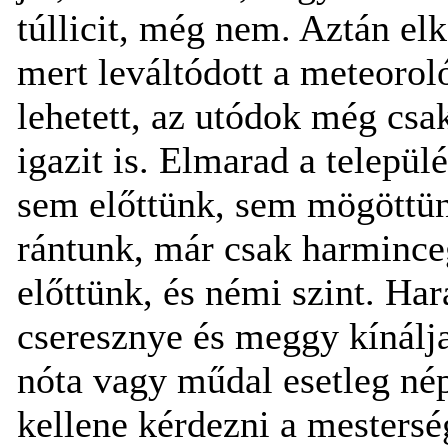
túllicit, még nem. Aztán elk
mert leváltódott a meteorol
lehetett, az utódok még csa
igazit is. Elmarad a települ
sem előttünk, sem mögöttü
rántunk, már csak harmince
előttünk, és némi szint. Ha
cseresznye és meggy kínálj
nóta vagy műdal esetleg né
kellene kérdezni a mesterség