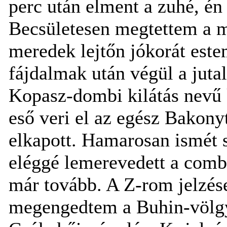
perc után elment a zuhé, én
Becsületesen megtettem a má
meredek lejtőn jókorát este
fájdalmak után végül a jut
Kopasz-dombi kilátás nevű 
eső veri el az egész Bakon
elkapott. Hamarosan ismét s
eléggé lemerevedett a com
már tovább. A Z-rom jelzés
megengedtem a Buhin-völgy