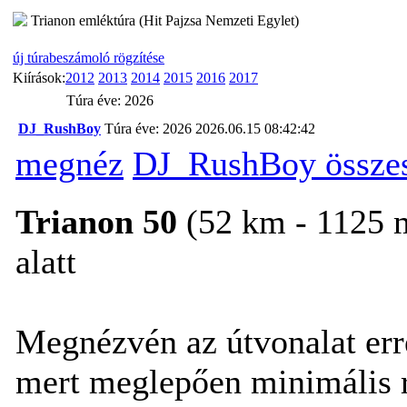
Trianon emléktúra (Hit Pajzsa Nemzeti Egylet)
új túrabeszámoló rögzítése
Kiírások:
2012
2013
2014
2015
2016
2017
Túra éve: 2026
DJ_RushBoy
Túra éve: 2026
2026.06.15 08:42:42
megnéz
DJ_RushBoy összes
Trianon 50
(52 km - 1125 m 
alatt
Megnézvén az útvonalat erre
mert meglepően minimális 