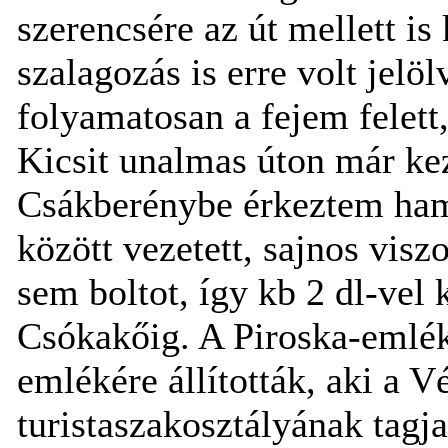
szerencsére az út mellett is
szalagozás is erre volt jel
folyamatosan a fejem felett
Kicsit unalmas úton már ke
Csákberénybe érkeztem ha
között vezetett, sajnos visz
sem boltot, így kb 2 dl-vel
Csókakőig. A Piroska-emlék
emlékére állították, aki a V
turistaszakosztályának tagja