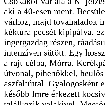
Csókakői-vár alá a K- jelzé
aki a 40-esen ment. Becsül
várhoz, majd tovahaladok i
kéktúra pecsét kipipálva, e
ingergazdag részen, ráadásu
intenzíven sütött. Egy hossz
a rajt-célba, Mórra. Kerékp
útvonal, pihenőkkel, beülős 
aszfaltúttal. Gyalogosként 
később Imre érkezett kocsiv
találkozik valakivel. Megtö