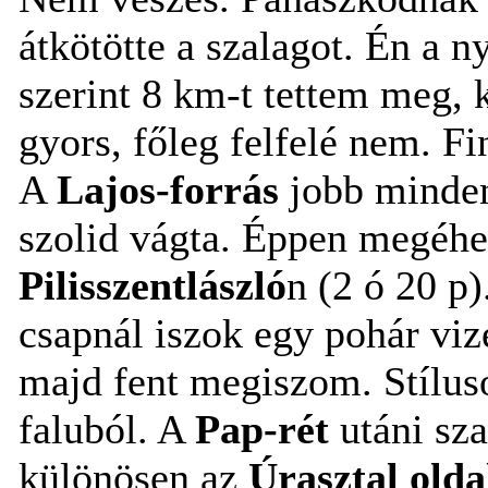
átkötötte a szalagot. Én a n
szerint 8 km-t tettem meg,
gyors, főleg felfelé nem. F
A
Lajos-forrás
jobb minden 
szolid vágta. Éppen megéhe
Pilisszentlászló
n (2 ó 20 p
csapnál iszok egy pohár vi
majd fent megiszom. Stílus
faluból. A
Pap-rét
utáni sz
különösen az
Úrasztal olda