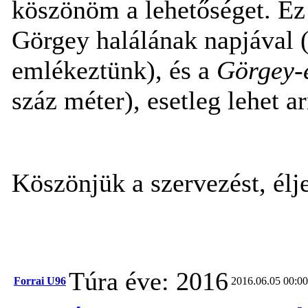
köszönöm a lehetőséget. E
Görgey halálának napjával (
emlékeztünk), és a
Görgey-
száz méter), esetleg lehet ar
Köszönjük a szervezést, él
Túra éve: 2016
Forrai U96
2016.06.05 00:00