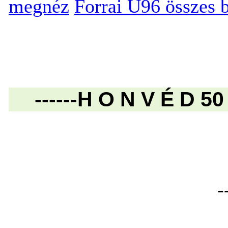
megnéz
Forrai U96 összes 
------H O N V É D 50 
--