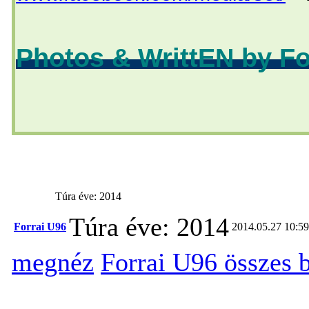
Photos & WrittEN by Fo
Túra éve: 2014
Túra éve: 2014
Forrai U96
2014.05.27 10:59
megnéz
Forrai U96 összes 