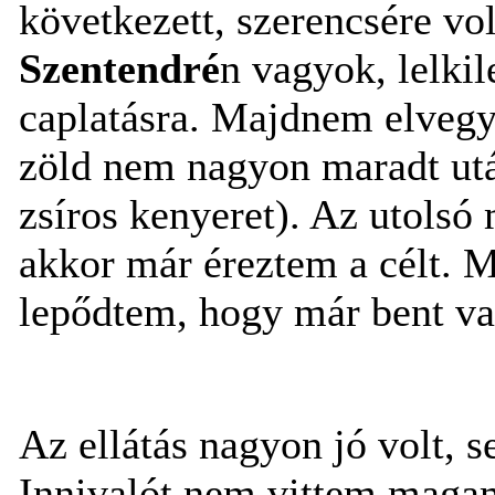
következett, szerencsére vo
Szentendré
n vagyok, lelki
caplatásra. Majdnem elvegy
zöld nem nagyon maradt után
zsíros kenyeret). Az utolsó
akkor már éreztem a célt. M
lepődtem, hogy már bent v
Az ellátás nagyon jó volt, 
Innivalót nem vittem magamm