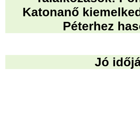
Katonanő kiemelkedi
Péterhez haso
Jó időjár