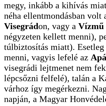
megy, inkább a kihívás miatt
néha ellentmondásban volt a
Visegrád
on, vagy a
Vízmű
négyzeten kellett menni), p
túlbiztosítás miatt). Esetleg
menni, vagyis lefelé az
Apá
visegrádi lejtmenet nem fe
lépcsőzni felfelé), talán a 
várhoz így megérkezni. Nag
napján, a Magyar Honvédele