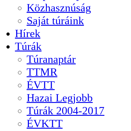
Közhasznúság
Saját túráink
Hírek
Túrák
Túranaptár
TTMR
ÉVTT
Hazai Legjobb
Túrák 2004-2017
ÉVKTT