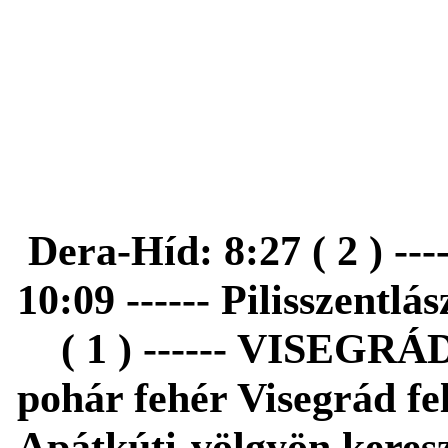
Dera-Híd: 8:27 ( 2 ) ---
10:09 ------ Pilisszentl
( 1 ) ------ VISEGRÁD:
pohár fehér Visegrád feli
Apátkúti-völgyön kereszt