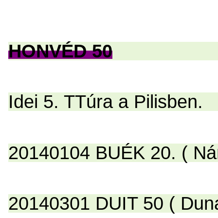
HONVÉD 50
Idei 5. TTúra a Pilisben.
20140104 BUÉK 20. ( Nánás
20140301 DUIT 50 ( Dunaújvá