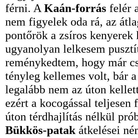
férni. A
Kaán-forrás
felér 
nem figyelek oda rá, az átla
pontőrök a zsíros kenyerek
ugyanolyan lelkesem pusztít
reménykedtem, hogy már csa
tényleg kellemes volt, bár a
legalább nem az úton kellet
ezért a kocogással teljesen 
úton térdhajlítás nélkül pró
Bükkös-patak
átkelései ném