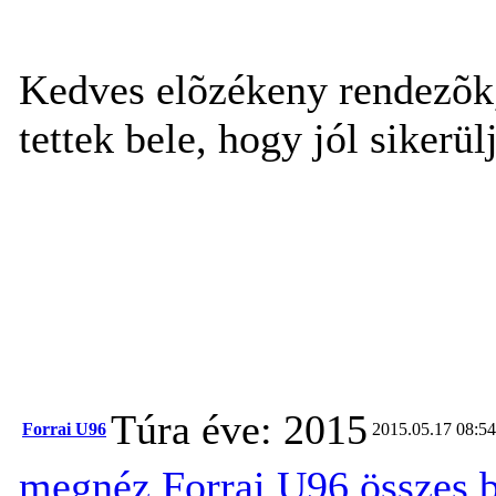
Kedves elõzékeny rendezõk
tettek bele, hogy jól siker
Túra éve: 2015
Forrai U96
2015.05.17 08:54
megnéz
Forrai U96 összes 