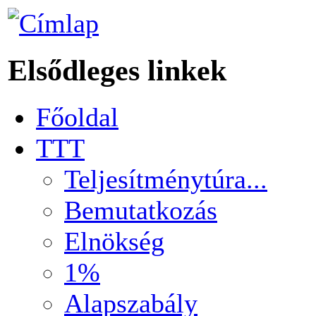
Elsődleges linkek
Főoldal
TTT
Teljesítménytúra...
Bemutatkozás
Elnökség
1%
Alapszabály