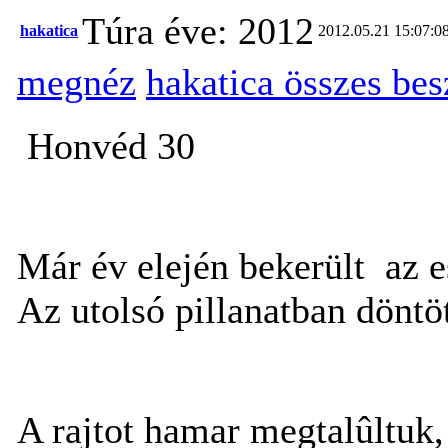
Túra éve: 2012
hakatica
2012.05.21 15:07:0
megnéz
hakatica összes be
Honvéd 30
Már év elején bekerült az 
Az utolsó pillanatban döntö
A rajtot hamar megtalûltuk, 