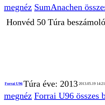
megnéz
SumAnachen összes
Honvéd 50 Túra beszámol
Túra éve: 2013
Forrai U96
2013.05.19 14:21
megnéz
Forrai U96 összes 