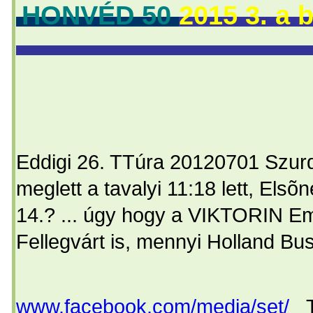
HONVÉD 50
2015 3.
U9
Eddigi 26. TTúra 20120701 Szurdo
meglett a tavalyi 11:18 lett, Elsõ
14.? ... úgy hogy a VIKTORIN E
Fellegvárt is, mennyi Holland B
www.facebook.com/media/set/
T