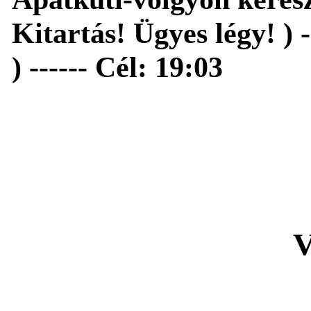
Kitartás! Ügyes légy! ) 
) ------ Cél: 19:03
V