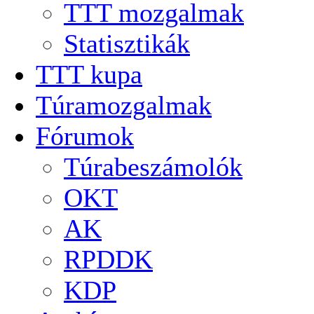
TTT mozgalmak
Statisztikák
TTT kupa
Túramozgalmak
Fórumok
Túrabeszámolók
OKT
AK
RPDDK
KDP