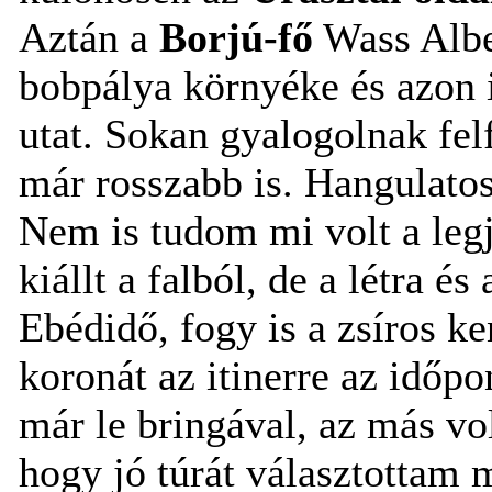
Aztán a
Borjú-fő
Wass Alber
bobpálya környéke és azon i
utat. Sokan gyalogolnak felf
már rosszabb is. Hangulato
Nem is tudom mi volt a legjo
kiállt a falból, de a létra é
Ebédidő, fogy is a zsíros k
koronát az itinerre az időp
már le bringával, az más vo
hogy jó túrát választottam m