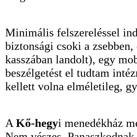
Minimális felszereléssel in
biztonsági csoki a zsebben,
kasszában landolt), egy mob
beszélgetést el tudtam intéz
kellett volna elméletileg, g
A
Kő-hegy
i menedékház mes
Nem vészes. Panaszkodnak p