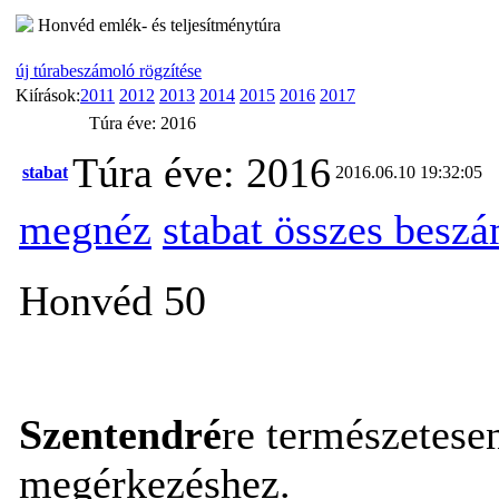
Honvéd emlék- és teljesítménytúra
új túrabeszámoló rögzítése
Kiírások:
2011
2012
2013
2014
2015
2016
2017
Túra éve: 2016
Túra éve: 2016
stabat
2016.06.10 19:32:05
megnéz
stabat összes besz
Honvéd 50
Szentendré
re természetesen
megérkezéshez.