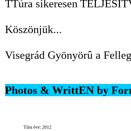
TTúra sikeresen TELJESÍ
Köszönjük...
Visegrád Gyönyörû a Felleg
Photos & WrittEN by Forr
Túra éve: 2012