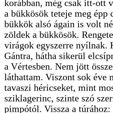
korábban, még csak itt-ott v
a bükkösök teteje meg épp 
bükkök alsó ágain
is
volt n
zöldek a bükkösök. Rengeteg
virágok egyszerre nyílnak.
Gántra, hátha sikerül elcsí
a Vértesben. Nem jött össze
láthattam. Viszont sok éve 
tavaszi héricseket, mint mos
sziklagerinc, szinte szó sze
pimpótól. Vissza a túrához