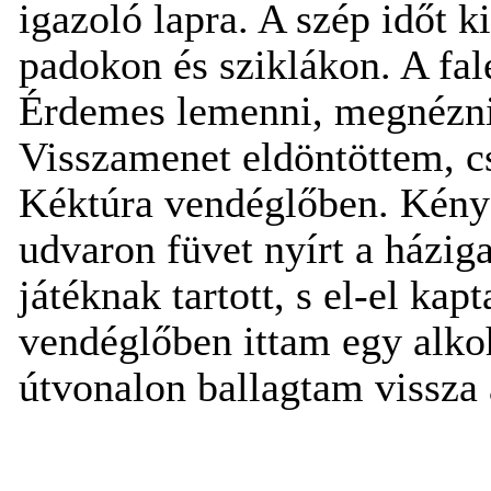
igazoló lapra. A szép időt 
padokon és sziklákon. A fa
Érdemes lemenni, megnézni 
Visszamenet eldöntöttem, cs
Kéktúra vendéglőben. Kény
udvaron füvet nyírt a házig
játéknak tartott, s el-el kap
vendéglőben ittam egy alkoh
útvonalon ballagtam vissza a