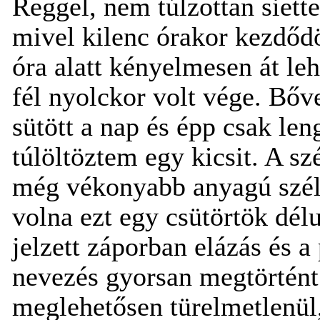
Reggel, nem túlzottan siette
mivel kilenc órakor kezdődö
óra alatt kényelmesen át le
fél nyolckor volt vége. Bő
sütött a nap és épp csak len
túlöltöztem egy kicsit. A szé
még vékonyabb anyagú szélm
volna ezt egy csütörtök dél
jelzett záporban elázás és a
nevezés gyorsan megtörtént.
meglehetősen türelmetlenül,