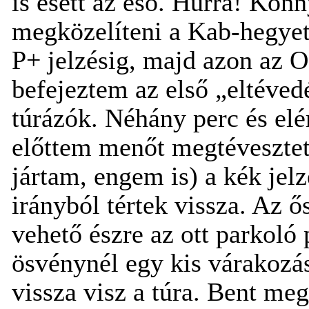
is esett az eső. Hurrá! Kön
megközelíteni a Kab-hegyet
P+ jelzésig, majd azon az 
befejeztem az első „eltéved
túrázók. Néhány perc és el
előttem menőt megtévesztet
jártam, engem is) a kék jelzé
irányból tértek vissza. Az 
vehető észre az ott parkoló
ösvénynél egy kis várakozás
vissza visz a túra. Bent me