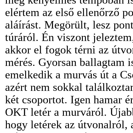
elértem az első ellenőrző p
aláírást. Megörült, lesz pon
túráról. Én viszont jelezte
akkor el fogok térni az útvo
mérés. Gyorsan ballagtam 
emelkedik a murvás út a C
azért nem sokkal találkozt
két csoportot. Igen hamar é
OKT letér a murváról. Újabb
hogy letérek az útvonalról,