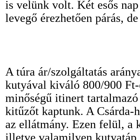
is velünk volt. Két esős na
levegő érezhetően párás, de 
A túra ár/szolgáltatás arány
kutyával kiváló 800/900 Ft-é
minőségű itinert tartalmazó
kitűzőt kaptunk. A Csárda-h
az ellátmány. Ezen felül, a
illetve valamilyen kutyatáp,