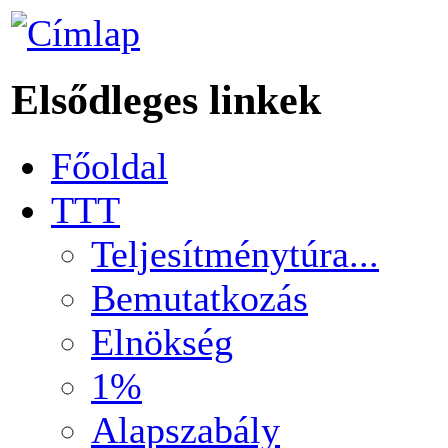
Elsődleges linkek
Főoldal
TTT
Teljesítménytúra...
Bemutatkozás
Elnökség
1%
Alapszabály