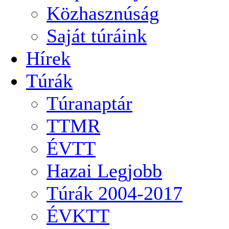
Közhasznúság
Saját túráink
Hírek
Túrák
Túranaptár
TTMR
ÉVTT
Hazai Legjobb
Túrák 2004-2017
ÉVKTT