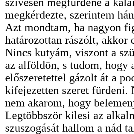
szívesen megfürdene a kala
megkérdezte, szerintem hán
Azt mondtam, ha nagyon figy
határozottan rászólt, akkor 
Nincs kutyám, viszont a sz
az alföldön, s tudom, hogy 
előszeretettel gázolt át a 
kifejezetten szeret fürdeni
nem akarom, hogy belemenj
Legtöbbször kilesi az alkal
szuszogását hallom a nád ta