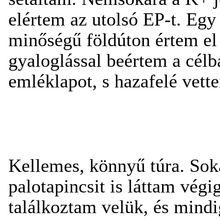
elértem az utolsó EP-t. Eg
minőségű földúton értem el 
gyaloglással beértem a célb
emléklapot, s hazafelé vette
Kellemes, könnyű túra. Sok
palotapincsit is láttam végi
találkoztam velük, és mindig