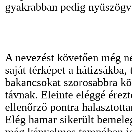
gyakrabban pedig nyüszögve
A nevezést követően még né
saját térképet a hátizsákba, 
bakancsokat szorosabbra köt
távnak. Eleinte eléggé érez
ellenőrző pontra halasztotta
Elég hamar sikerült bemele
még kényelmes tempóban is