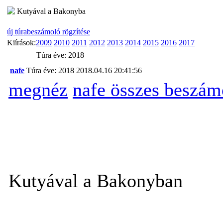
Kutyával a Bakonyba
új túrabeszámoló rögzítése
Kiírások:
2009
2010
2011
2012
2013
2014
2015
2016
2017
Túra éve: 2018
nafe
Túra éve: 2018
2018.04.16 20:41:56
megnéz
nafe összes beszám
Kutyával a Bakonyban