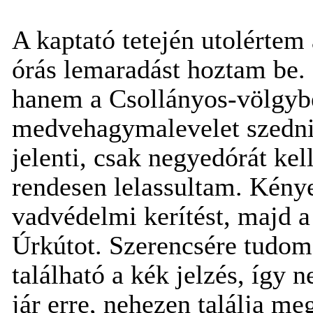
A kaptató tetején utolértem 
órás lemaradást hoztam be.
hanem a Csollányos-völgyb
medvehagymalevelet szedni,
jelenti, csak negyedórát ke
rendesen lelassultam. Kény
vadvédelmi kerítést, majd a
Úrkútot. Szerencsére tudom
található a kék jelzés, így n
jár erre, nehezen találja 