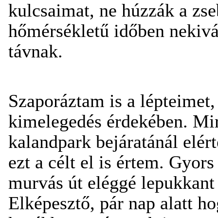
kulcsaimat, ne húzzák a zse
hőmérsékletű időben nekiv
távnak.
Szaporáztam is a lépteimet,
kimelegedés érdekében. Mire
kalandpark bejáratánál elér
ezt a célt el is értem. Gyor
murvás út eléggé lepukkant a
Elképesztő, pár nap alatt ho