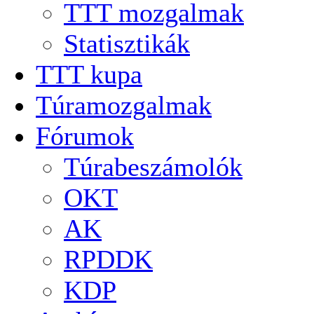
TTT mozgalmak
Statisztikák
TTT kupa
Túramozgalmak
Fórumok
Túrabeszámolók
OKT
AK
RPDDK
KDP