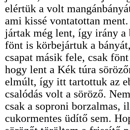
elértük a volt mangánbányát.
ami kissé vontatottan ment.
jártak még lent, így irány a 
fönt is körbejártuk a bányát
csapat másik fele, csak fön
hogy lent a Kék túra sörözőn
elmúlt, így itt tartottuk a
csalódás volt a söröző. Nem
csak a soproni borzalmas, i
cukormentes üdítő sem. Ho