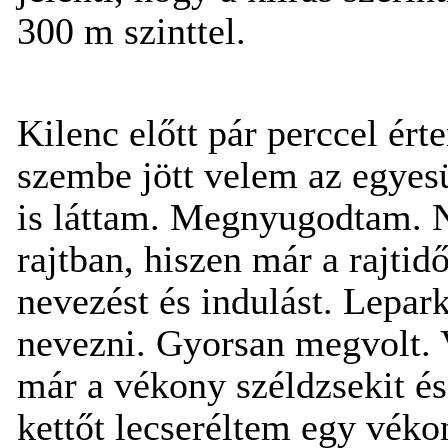
300 m szinttel.
Kilenc előtt pár perccel ért
szembe jött velem az egyesü
is láttam. Megnyugodtam. N
rajtban, hiszen már a rajtid
nevezést és indulást. Lepar
nevezni. Gyorsan megvolt. V
már a vékony széldzsekit és
kettőt lecseréltem egy véko