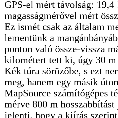
GPS-el mért távolság: 19,4
magasságmérővel mért össze
Ez ismét csak az általam meg
lementünk a mangánbányába, 
ponton való össze-vissza má
kilométert tett ki, úgy 30 m
Kék túra sörözőbe, s ezt ne
meg, hanem egy másik úton t
MapSource számítógépes tér
mérve 800 m hosszabbítást je
jelenti, hogy a kiírás szeri