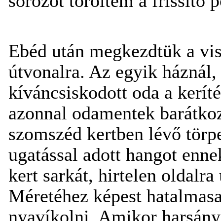
sörözőt töröltem a frissítő 
Ebéd után megkezdtük a viss
útvonalra. Az egyik háznál
kíváncsiskodott oda a kerít
azonnal odamentek barátkozn
szomszéd kertben lévő törp
ugatással adott hangot enn
kert sarkát, hirtelen oldalra
Méretéhez képest hatalmasat
nyavíkolni. Amikor harsánya