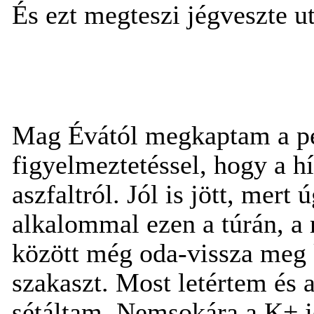
És ezt megteszi jégveszte ut
Mag Évától megkaptam a pec
figyelmeztetéssel, hogy a híd
aszfaltról. Jól is jött, mer
alkalommal ezen a túrán, a r
között még oda-vissza meg k
szakaszt. Most letértem és 
sétáltam. Nemsokára a K+ je