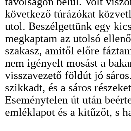
távolságon belül. Volt vis
következő túrázókat közvetl
utol. Beszélgettünk egy kic
megkaptam az utolsó ellenőr
szakasz, amitől előre fázt
nem igényelt mosást a baka
visszavezető földút jó sáros
szikkadt, és a sáros részeke
Eseménytelen út után beér
emléklapot és a kitűzőt, s h