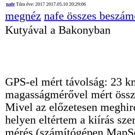
nafe
Túra éve: 2017
2017.05.10 20:29:06
megnéz
nafe összes beszám
Kutyával a Bakonyban
GPS-el mért távolság: 23 k
magasságmérővel mért össze
Mivel az előzetesen meghird
helyen eltértem a kiírás szer
mérés (számítógépen MapSou