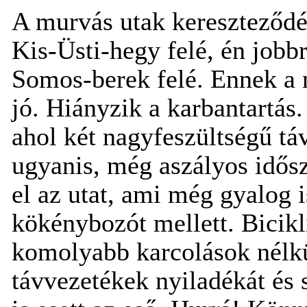
A murvás utak kereszteződés
Kis-Üsti-hegy felé, én jobbr
Somos-berek felé. Ennek a 
jó. Hiányzik a karbantartás.
ahol két nagyfeszültségű táv
ugyanis, még aszályos idősz
el az utat, ami még gyalog 
kökénybozót mellett. Bicik
komolyabb karcolások nélkü
távvezetékek nyiladékát és 