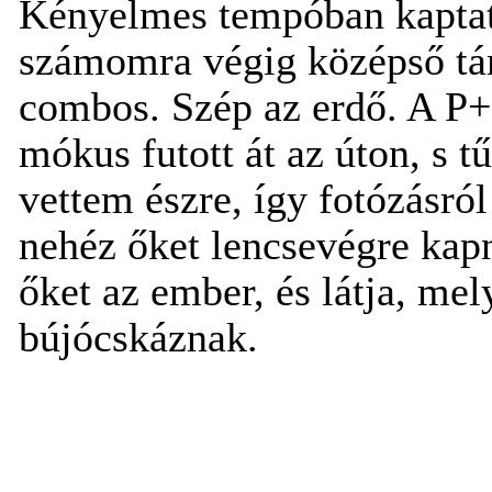
Kényelmes tempóban kaptat
számomra végig középső tán
combos. Szép az erdő. A P+
mókus futott át az úton, s t
vettem észre, így fotózásró
nehéz őket lencsevégre kapn
őket az ember, és látja, mely
bújócskáznak.