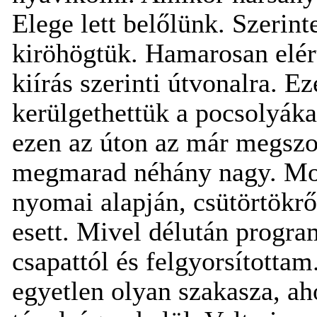
Elege lett belőlünk. Szerin
kiröhögtük. Hamarosan elért
kiírás szerinti útvonalra. E
kerülgethettük a pocsolyáka
ezen az úton az már megszo
megmarad néhány nagy. Mos
nyomai alapján, csütörtökrő
esett. Mivel délután progra
csapattól és felgyorsítottam
egyetlen olyan szakasza, ah