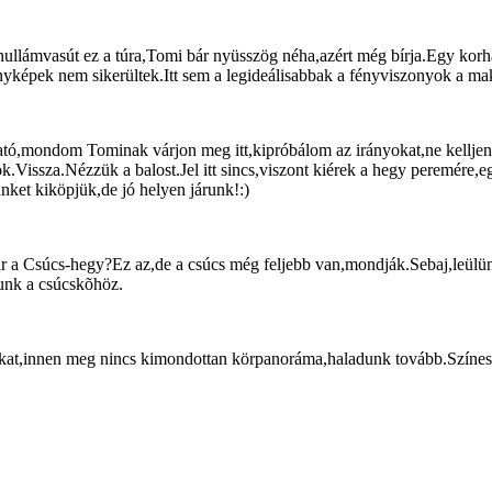
ta hullámvasút ez a túra,Tomi bár nyüsszög néha,azért még bírja.Egy ko
képek nem sikerültek.Itt sem a legideálisabbak a fényviszonyok a mak
ható,mondom Tominak várjon meg itt,kipróbálom az irányokat,ne kelljen
ok.Vissza.Nézzük a balost.Jel itt sincs,viszont kiérek a hegy peremére,
nket kiköpjük,de jó helyen járunk!:)
 a Csúcs-hegy?Ez az,de a csúcs még feljebb van,mondják.Sebaj,leülün
zunk a csúcskõhöz.
agunkat,innen meg nincs kimondottan körpanoráma,haladunk tovább.Színe