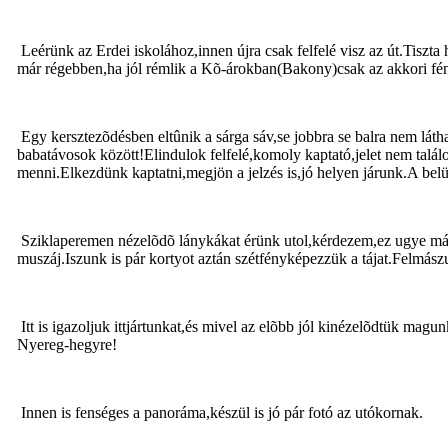
Leérünk az Erdei iskolához,innen újra csak felfelé visz az út.Tisz
már régebben,ha jól rémlik a Kõ-árokban(Bakony)csak az akkori fény
Egy kersztezõdésben eltûnik a sárga sáv,se jobbra se balra nem lát
babatávosok között!Elindulok felfelé,komoly kaptató,jelet nem talál
menni.Elkezdünk kaptatni,megjön a jelzés is,jó helyen járunk.A belü
Sziklaperemen nézelõdõ lánykákat érünk utol,kérdezem,ez ugye már
muszáj.Iszunk is pár kortyot aztán szétfényképezzük a tájat.Felmás
Itt is igazoljuk ittjártunkat,és mivel az elõbb jól kinézelõdtük m
Nyereg-hegyre!
Innen is fenséges a panoráma,készül is jó pár fotó az utókornak.