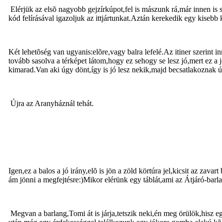
Elérjük az elsõ nagyobb gejzírkúpot,fel is mászunk rá,már innen i
kód felírásával igazoljuk az ittjártunkat.Aztán kerekedik egy kise
Két lehetõség van ugyanis:elõre,vagy balra lefelé.Az itiner szerint
tovább sasolva a térképet látom,hogy ez sehogy se lesz jó,mert ez a j
kimarad.Van aki úgy dönt,így is jó lesz nekik,majd becsatlakoznak ú
Újra az Aranyháznál tehát.
Igen,ez a balos a jó irány,elõ is jön a zöld körtúra jel,kicsit az zava
ám jönni a megfejtésre:)Mikor elérünk egy táblát,ami az Átjáró-barl
Megvan a barlang,Tomi át is járja,tetszik neki,én meg örülök,hisz 