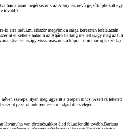
aladva hamarosan megérkezünk az Aranyház nevû gejzírkúphoz,itt egy
re tovább?
e-ki arra indul,mi elõször megyünk a sárga kereszten lefelé,aztán
zerint el kellene haladni az Átjáró-barlang mellett is,így meg az tuti
útvonalkövetéshez,így visszamászunk a kúpra.Tomi morog is ezért.:)
ZC néven szerepel,ilyen meg ugye itt a terepen nincs.(Azért rá lehetett
iszont pazaroltunk rendesen mindjárt itt az elején.
 látvány,ha van történés,akkor éled fel,az lendíti tovább.Barlang