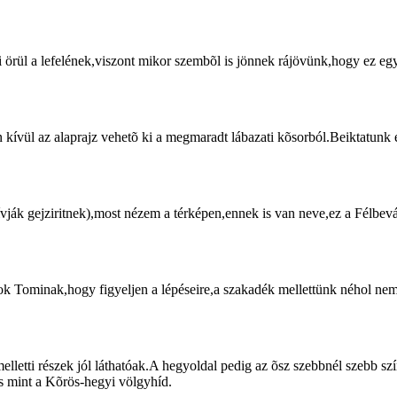
 örül a lefelének,viszont mikor szembõl is jönnek rájövünk,hogy ez egy
 kívül az alaprajz vehetõ ki a megmaradt lábazati kõsorból.Beiktatunk 
ívják gejziritnek),most nézem a térképen,ennek is van neve,ez a Félbe
k Tominak,hogy figyeljen a lépéseire,a szakadék mellettünk néhol nem 
t melletti részek jól láthatóak.A hegyoldal pedig az õsz szebbnél szebb
s mint a Kõrös-hegyi völgyhíd.