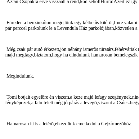
Aztán Csopakra érve visszaáll a rend,köd sehol!Hurrá!Azért ez így 
Füreden a benzinkúton megejtünk egy kétbetûs kitérõt,Imre valami pa
pár perccel parkolunk le a Levendula Ház parkolójában,közvetlen a 
Még csak pár autó érkezett,jön néhány ismerõs túratárs,fehérváriak 
majd megfagy,biztatom,hogy ha elindulunk hamarosan bemelegszik ma
Megindulunk.
Tomi botjait egyelõre én viszem,a keze majd lefagy szegénynek,ninc
fényképezek,a falu felett még jó párás a levegõ,viszont a Csúcs-hegy 
Hamarosan itt is a letérõ,elkezdünk emelkedni a Gejzírmezõhöz.