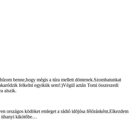
l,bízom benne,hogy mégis a túra mellett döntenek.Szombatunkat
akaródzik felkelni egyikük sem!:)Végül aztán Tomi összeszedi
a alszik.
ilyen országos ködöket emleget a rádió idõjósa félóránként.Elkezdem
a tihanyi kikötõbe…