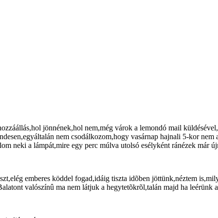
a hozzáállás,hol jönnének,hol nem,még várok a lemondó mail küldéséve
 rendesen,egyáltalán nem csodálkozom,hogy vasárnap hajnali 5-kor nem 
om neki a lámpát,mire egy perc múlva utolsó esélyként ránézek már újr
eszt,elég emberes köddel fogad,idáig tiszta idõben jöttünk,néztem is,m
latont valószínû ma nem látjuk a hegytetõkrõl,talán majd ha leérünk 