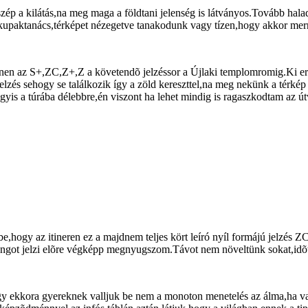
s szép a kilátás,na meg maga a földtani jelenség is látványos.Tovább h
bb kupaktanács,térképet nézegetve tanakodunk vagy tízen,hogy akkor mer
 innen az S+,ZC,Z+,Z a követendõ jelzéssor a Újlaki templomromig.Ki err
elzés sehogy se találkozik így a zöld kereszttel,na meg nekünk a térkép s
gyis a túrába délebbre,én viszont ha lehet mindig is ragaszkodtam az 
rt be,hogy az itineren ez a majdnem teljes kört leíró nyíl formájú jelzés 
angot jelzi elõre végképp megnyugszom.Távot nem növeltünk sokat,idõt v
egy ekkora gyereknek valljuk be nem a monoton menetelés az álma,ha van