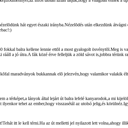
épzõdménnyel,az infós táblán aztán látjuk,hogy a világban ennek a ti
,nézelõdünk hát egyet északi irányba.Nézelõdés után elkezdünk átvágni
ebac!:)
0 fokkal balra kellene lennie ettõl a most gyalogolt ösvénytõl.Meg is v
rááll a jó útra.A fák közé érve felleljük a zöld sávot is,jobbra térünk
,kõfal maradványok bukkannak elõ jelezvén,hogy valamikor valakik éltek
 a térképet,a lányok által lejárt út balra lefelé kanyarodok,a mi kijelö
 ilyenkor tehet az ember,hogy visszasétál az utolsó jelig,és körülnéz.Ig
Tehát itt le kell térni.Ha az út melletti jel nyilazott lett volna,ahogy 