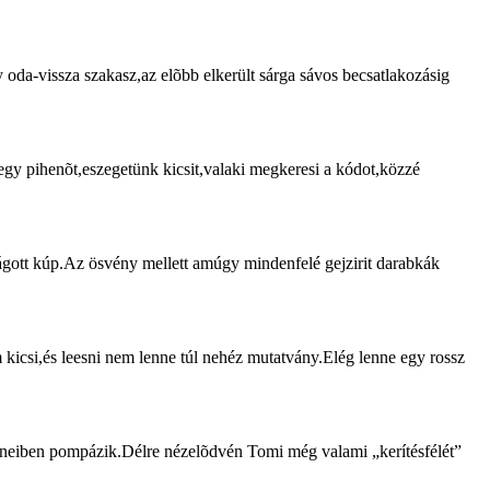
 oda-vissza szakasz,az elõbb elkerült sárga sávos becsatlakozásig
egy pihenõt,eszegetünk kicsit,valaki megkeresi a kódot,közzé
vágott kúp.Az ösvény mellett amúgy mindenfelé gejzirit darabkák
kicsi,és leesni nem lenne túl nehéz mutatvány.Elég lenne egy rossz
 színeiben pompázik.Délre nézelõdvén Tomi még valami „kerítésfélét”