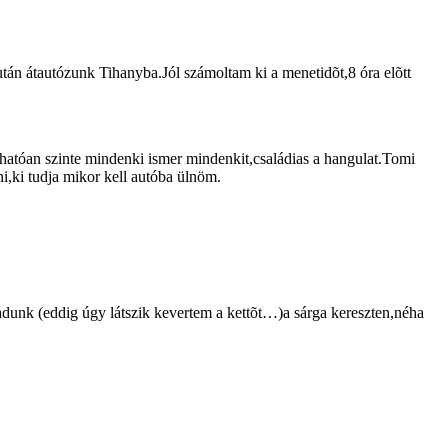
után átautózunk Tihanyba.Jól számoltam ki a menetidõt,8 óra elõtt
áthatóan szinte mindenki ismer mindenkit,családias a hangulat.Tomi
,ki tudja mikor kell autóba ülnöm.
adunk (eddig úgy látszik kevertem a kettõt…)a sárga kereszten,néha