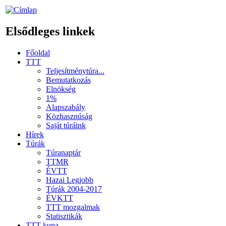
Elsődleges linkek
Főoldal
TTT
Teljesítménytúra...
Bemutatkozás
Elnökség
1%
Alapszabály
Közhasznúság
Saját túráink
Hírek
Túrák
Túranaptár
TTMR
ÉVTT
Hazai Legjobb
Túrák 2004-2017
ÉVKTT
TTT mozgalmak
Statisztikák
TTT kupa