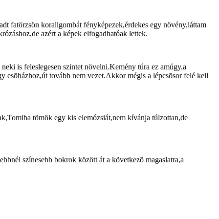
rhadt fatörzsön korallgombát fényképezek,érdekes egy növény,láttam
rózáshoz,de azért a képek elfogadhatóak lettek.
 neki is feleslegesen szintet növelni.Kemény túra ez amúgy,a
egy esõházhoz,út tovább nem vezet.Akkor mégis a lépcsõsor felé kell
k,Tomiba tömök egy kis elemózsiát,nem kívánja túlzottan,de
sebbnél színesebb bokrok között át a következõ magaslatra,a