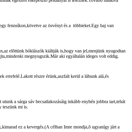
pusnak egészen elképesztõ példányai is léteznek.Tovább haladva
 egy fennsíkon,követve az ösvényt és a többieket.Egy baj van
an,az elõttünk bóklászók kiáltják is,hogy van jel,menjünk nyugodtan
 rajta,mindenki megnyugszik.Már aki egyáltalán ideges volt eddig.
 errefelé.Lakott részre érünk,aszfalt kerül a lábunk alá,és
lt utunk a sárga sáv becsatlakozásáig inkább enyhén jobbra tart,tehát
y teszünk mi is.
illik,kimarad ez a kevergés.(A célban Imre mondja,õ ugyanígy járt a