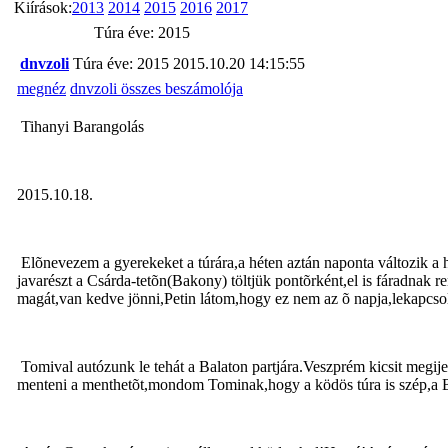
Kiírások:
2013
2014
2015
2016
2017
Túra éve: 2015
dnvzoli
Túra éve: 2015
2015.10.20 14:15:55
megnéz
dnvzoli összes beszámolója
Tihanyi Barangolás
2015.10.18.
Elõnevezem a gyerekeket a túrára,a héten aztán naponta változik 
javarészt a Csárda-tetõn(Bakony) töltjük pontõrként,el is fáradnak
magát,van kedve jönni,Petin látom,hogy ez nem az õ napja,lekapcsol
Tomival autózunk le tehát a Balaton partjára.Veszprém kicsit megij
menteni a menthetõt,mondom Tominak,hogy a ködös túra is szép,a Ba