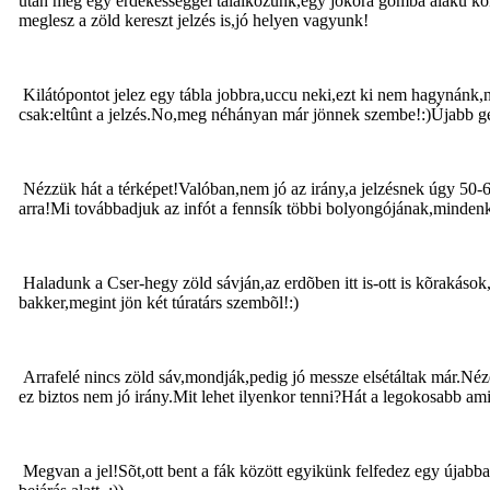
után még egy érdekességgel találkozunk,egy jókora gomba alakú kõk
meglesz a zöld kereszt jelzés is,jó helyen vagyunk!
Kilátópontot jelez egy tábla jobbra,uccu neki,ezt ki nem hagynánk
csak:eltûnt a jelzés.No,meg néhányan már jönnek szembe!:)Újabb g
Nézzük hát a térképet!Valóban,nem jó az irány,a jelzésnek úgy 50-6
arra!Mi továbbadjuk az infót a fennsík többi bolyongójának,mindenki 
Haladunk a Cser-hegy zöld sávján,az erdõben itt is-ott is kõrakások
bakker,megint jön két túratárs szembõl!:)
Arrafelé nincs zöld sáv,mondják,pedig jó messze elsétáltak már.Nézem
ez biztos nem jó irány.Mit lehet ilyenkor tenni?Hát a legokosabb amit
Megvan a jel!Sõt,ott bent a fák között egyikünk felfedez egy újabbat!