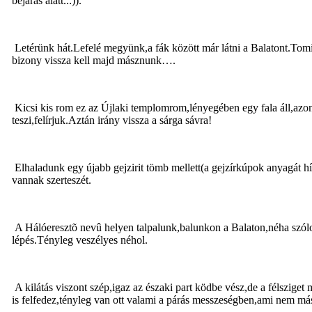
bejárás alatt..:)).
Letérünk hát.Lefelé megyünk,a fák között már látni a Balatont.Tomi
bizony vissza kell majd másznunk….
Kicsi kis rom ez az Újlaki templomrom,lényegében egy fala áll,azon
teszi,felírjuk.Aztán irány vissza a sárga sávra!
Elhaladunk egy újabb gejzirit tömb mellett(a gejzírkúpok anyagát h
vannak szerteszét.
A Hálóeresztõ nevû helyen talpalunk,balunkon a Balaton,néha szólo
lépés.Tényleg veszélyes néhol.
A kilátás viszont szép,igaz az északi part ködbe vész,de a félszige
is felfedez,tényleg van ott valami a párás messzeségben,ami nem má