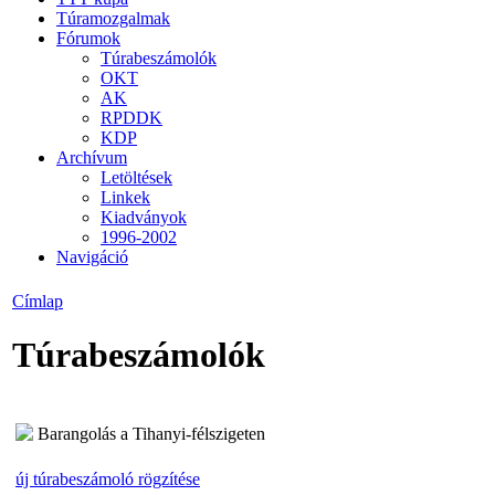
Túramozgalmak
Fórumok
Túrabeszámolók
OKT
AK
RPDDK
KDP
Archívum
Letöltések
Linkek
Kiadványok
1996-2002
Navigáció
Címlap
Túrabeszámolók
Barangolás a Tihanyi-félszigeten
új túrabeszámoló rögzítése