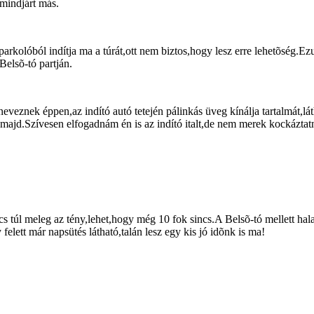
mindjárt más.
rkolóból indítja ma a túrát,ott nem biztos,hogy lesz erre lehetõség.Ez
Belsõ-tó partján.
neveznek éppen,az indító autó tetején pálinkás üveg kínálja tartalmát,l
jd.Szívesen elfogadnám én is az indító italt,de nem merek kockáztatni
s túl meleg az tény,lehet,hogy még 10 fok sincs.A Belsõ-tó mellett hal
felett már napsütés látható,talán lesz egy kis jó idõnk is ma!