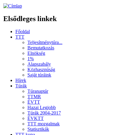
Elsődleges linkek
Főoldal
TTT
Teljesítménytúra...
Bemutatkozás
Elnökség
1%
Alapszabály
Közhasznúság
Saját túráink
Hírek
Túrák
Túranaptár
TTMR
ÉVTT
Hazai Legjobb
Túrák 2004-2017
ÉVKTT
TTT mozgalmak
Statisztikák
TTT kupa