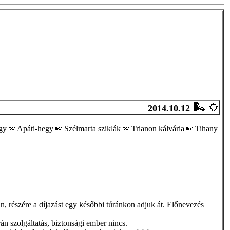
2014.10.12
egy
Apáti-hegy
Szélmarta sziklák
Trianon kálvária
Tihany
án, részére a díjazást egy későbbi túránkon adjuk át. Előnevezés
rán szolgáltatás, biztonsági ember nincs.