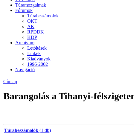
Túramozgalmak
Fórumok
Túrabeszámolók
OKT
AK
RPDDK
KDP
Archívum
Letöltések
Linkek
Kiadványok
1996-2002
Navigáció
Címlap
Barangolás a Tihanyi-félszigete
Túrabeszámolók
(1 db)