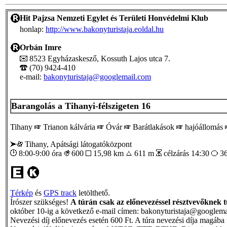
Hit Pajzsa Nemzeti Egylet és Területi Honvédelmi Klub
honlap:
http://www.bakonyturistaja.eoldal.hu
Orbán Imre
8523 Egyházaskesző, Kossuth Lajos utca 7.
(70) 9424-410
e-mail:
bakonyturistaja@googlemail.com
Barangolás a Tihanyi-félszigeten 16
Tihany
Trianon kálvária
Óvár
Barátlakások
hajóállomás
Tihany, Apátsági látogatóközpont
8:00-9:00 óra
600
15,98 km
611 m
célzárás 14:30
36
Térkép
és
GPS track
letölthető.
Írószer szükséges!
A túrán csak az előnevezéssel résztvevőknek tu
október 10-ig a következő e-mail címen: bakonyturistaja@googlem
Nevezési díj előnevezés esetén 600 Ft. A túra nevezési díja magába fo