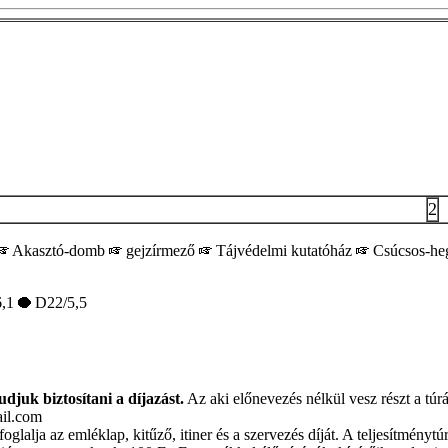
2
Akasztó-domb
gejzírmező
Tájvédelmi kutatóház
Csúcsos-h
,1
D22/5,5
djuk biztosítani a díjazást.
Az aki előnevezés nélkül vesz részt a túr
ail.com
glalja az emléklap, kitűző, itiner és a szervezés díját. A teljesítménytú