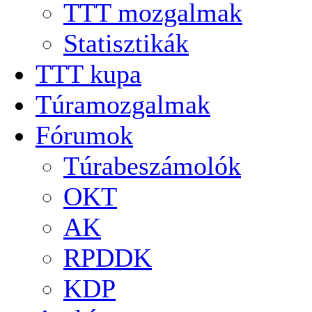
TTT mozgalmak
Statisztikák
TTT kupa
Túramozgalmak
Fórumok
Túrabeszámolók
OKT
AK
RPDDK
KDP