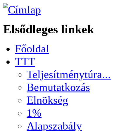
Elsődleges linkek
Főoldal
TTT
Teljesítménytúra...
Bemutatkozás
Elnökség
1%
Alapszabály