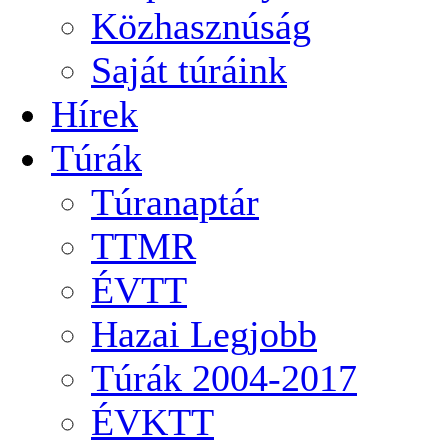
Közhasznúság
Saját túráink
Hírek
Túrák
Túranaptár
TTMR
ÉVTT
Hazai Legjobb
Túrák 2004-2017
ÉVKTT