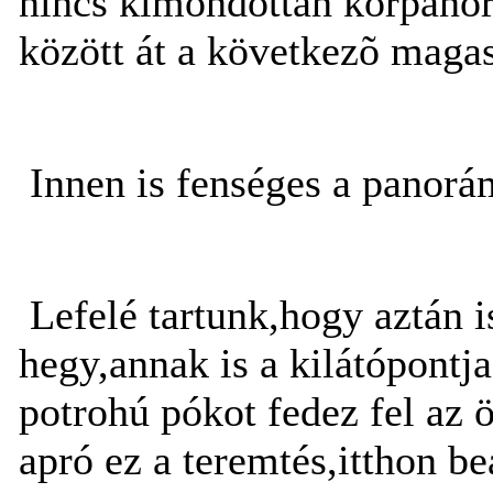
nincs kimondottan körpano
között át a következõ maga
Innen is fenséges a panorám
Lefelé tartunk,hogy aztán 
hegy,annak is a kilátópontja
potrohú pókot fedez fel az
apró ez a teremtés,itthon b