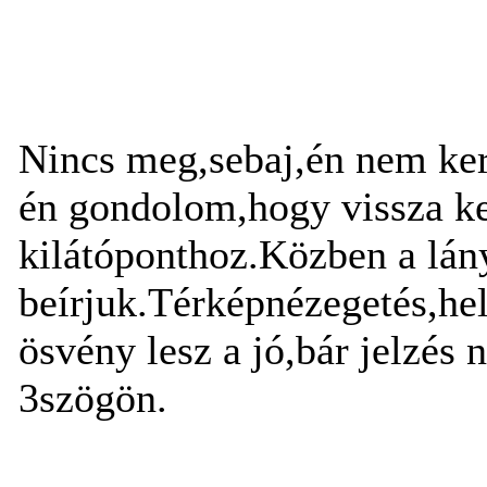
Nincs meg,sebaj,én nem ker
én gondolom,hogy vissza ke
kilátóponthoz.Közben a lá
beírjuk.Térképnézegetés,he
ösvény lesz a jó,bár jelzés 
3szögön.