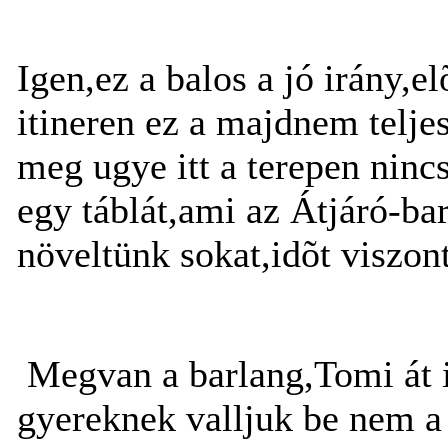
Igen,ez a balos a jó irány,el
itineren ez a majdnem teljes
meg ugye itt a terepen ninc
egy táblát,ami az Átjáró-b
növeltünk sokat,idõt viszont
Megvan a barlang,Tomi át i
gyereknek valljuk be nem a