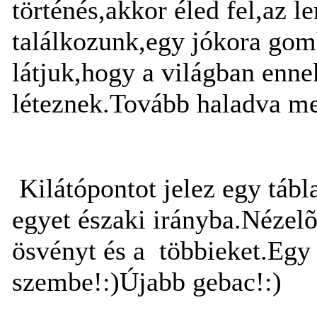
történés,akkor éled fel,az 
találkozunk,egy jókora gom
látjuk,hogy a világban enne
léteznek.Tovább haladva meg
Kilátópontot jelez egy táb
egyet északi irányba.Nézel
ösvényt és a többieket.Egy
szembe!:)Újabb gebac!:)