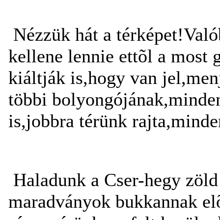
Nézzük hát a térképet!Való
kellene lennie ettõl a most
kiáltják is,hogy van jel,me
többi bolyongójának,mindenki
is,jobbra térünk rajta,mind
Haladunk a Cser-hegy zöld s
maradványok bukkannak elõ 