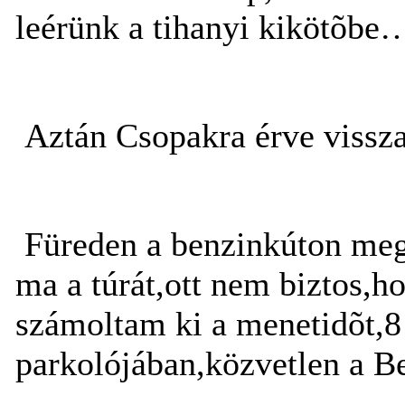
leérünk a tihanyi kikötõbe
Aztán Csopakra érve vissza
Füreden a benzinkúton mege
ma a túrát,ott nem biztos,h
számoltam ki a menetidõt,8 
parkolójában,közvetlen a Be