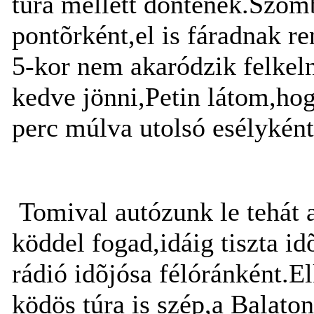
túra mellett döntenek.Szomb
pontõrként,el is fáradnak 
5-kor nem akaródzik felkel
kedve jönni,Petin látom,ho
perc múlva utolsó esélyként
Tomival autózunk le tehát 
köddel fogad,idáig tiszta i
rádió idõjósa félóránként
ködös túra is szép,a Balato