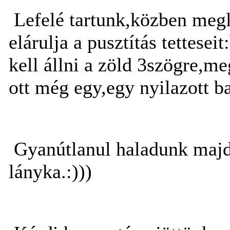
Lefelé tartunk,közben megl
elárulja a pusztítás tettesei
kell állni a zöld 3szögre,me
ott még egy,egy nyilazott b
Gyanútlanul haladunk majd 
lányka.:)))