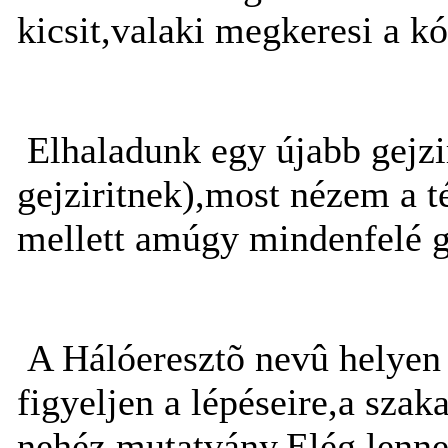
kicsit,valaki megkeresi a kó
Elhaladunk egy újabb gejzi
gejziritnek),most nézem a 
mellett amúgy mindenfelé ge
A Hálóeresztõ nevû helyen
figyeljen a lépéseire,a sza
nehéz mutatvány.Elég lenne