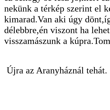
nekünk a térkép szerint el k
kimarad.Van aki úgy dönt,íg
délebbre,én viszont ha lehe
visszamászunk a kúpra.Tomi
Újra az Aranyháznál tehát.