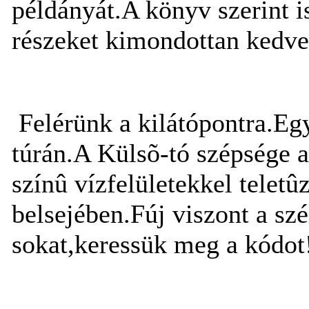
példányát.A könyv szerint is
részeket kimondottan kedve
Felérünk a kilátópontra.Eg
túrán.A Külsõ-tó szépsége a
színû vízfelületekkel teletû
belsejében.Fúj viszont a sz
sokat,keressük meg a kódot