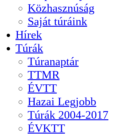
Közhasznúság
Saját túráink
Hírek
Túrák
Túranaptár
TTMR
ÉVTT
Hazai Legjobb
Túrák 2004-2017
ÉVKTT