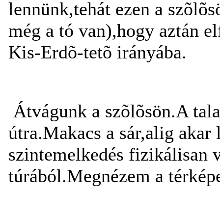
lennünk,tehát ezen a szõlõ
még a tó van),hogy aztán el
Kis-Erdõ-tetõ irányába.
Átvágunk a szõlõsön.A tala
útra.Makacs a sár,alig akar 
szintemelkedés fizikálisan 
túrából.Megnézem a térképe