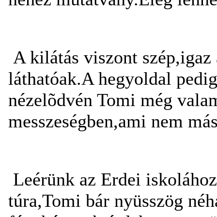
A kilátás viszont szép,igaz 
láthatóak.A hegyoldal pedi
nézelõdvén Tomi még valami 
messzeségben,ami nem más 
Leérünk az Erdei iskolához,
túra,Tomi bár nyüsszög néh