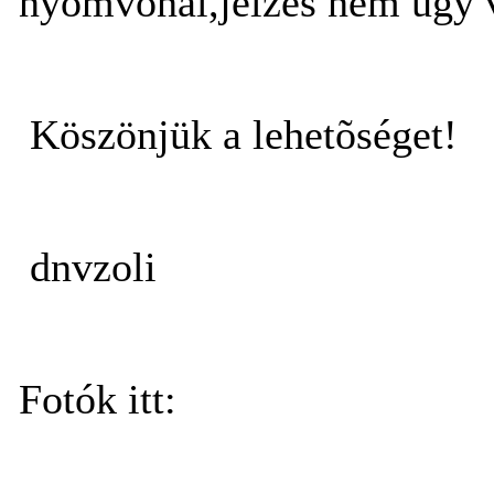
nyomvonal,jelzés nem úgy v
Köszönjük a lehetõséget!
dnvzoli
Fotók itt: