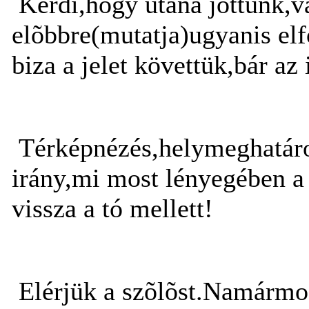
Kérdi,hogy utána jöttünk,va
elõbbre(mutatja)ugyanis el
biza a jelet követtük,bár a
Térképnézés,helymeghatároz
irány,mi most lényegében a
vissza a tó mellett!
Elérjük a szõlõst.Namármos