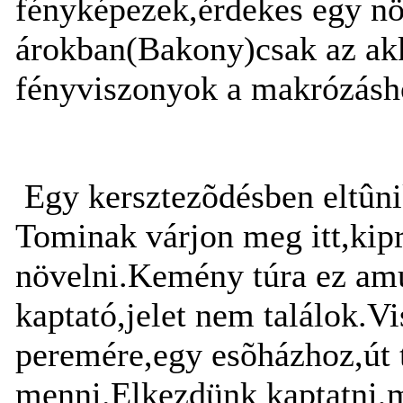
fényképezek,érdekes egy nö
árokban(Bakony)csak az akk
fényviszonyok a makrózásho
Egy kersztezõdésben eltûni
Tominak várjon meg itt,kipr
növelni.Kemény túra ez amú
kaptató,jelet nem találok.Vi
peremére,egy esõházhoz,út 
menni.Elkezdünk kaptatni,me