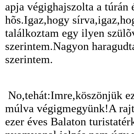
apja végighajszolta a túrá
hõs.Igaz,hogy sírva,igaz,ho
találkoztam egy ilyen szülõv
szerintem.Nagyon haragudta
szerintem.
No,tehát:Imre,köszönjük ezt
múlva végigmegyünk!A rajtb
ezer éves Balaton turistat