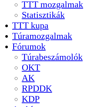
TTT mozgalmak
Statisztikák
TTT kupa
Túramozgalmak
Fórumok
Túrabeszámolók
OKT
AK
RPDDK
KDP