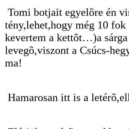
Tomi botjait egyelõre én v
tény,lehet,hogy még 10 fok 
kevertem a kettõt…)a sárga 
levegõ,viszont a Csúcs-hegy 
ma!
Hamarosan itt is a letérõ,