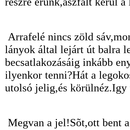
részre érünk,aszfalt kerül a
Arrafelé nincs zöld sáv,mo
lányok által lejárt út balra 
becsatlakozásáig inkább eny
ilyenkor tenni?Hát a legoko
utolsó jelig,és körülnéz.Igy
Megvan a jel!Sõt,ott bent a