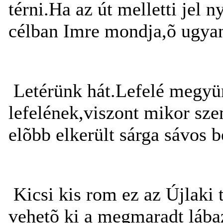
térni.Ha az út melletti jel n
célban Imre mondja,õ ugyaníg
Letérünk hát.Lefelé megyün
lefelének,viszont mikor sze
elõbb elkerült sárga sávos
Kicsi kis rom ez az Újlaki
vehetõ ki a megmaradt lába