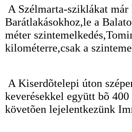
A Szélmarta-sziklákat már 
Barátlakásokhoz,le a Balato
méter
szintemelkedés,Tomin
kilométerre,csak a szinteme
A Kiserdõtelepi úton szépe
keverésekkel együtt bõ
400
követõen lejelentkezünk Im