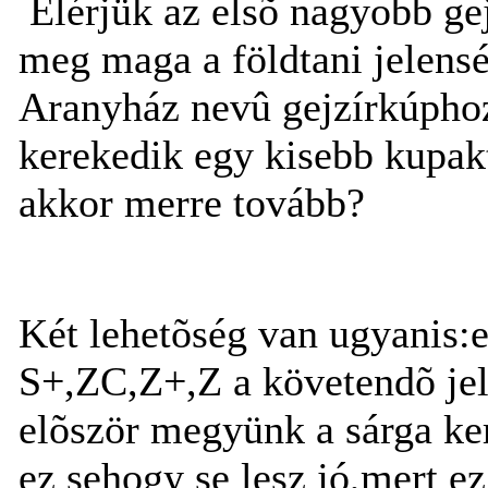
Elérjük az elsõ nagyobb gej
meg maga a földtani jelens
Aranyház nevû gejzírkúphoz,
kerekedik egy kisebb kupak
akkor merre tovább?
Két lehetõség van ugyanis:el
S+,ZC,Z+,Z a követendõ jel
elõször megyünk a sárga ker
ez sehogy se lesz jó,mert ez