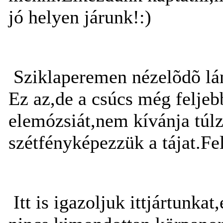
jó helyen járunk!:)
Sziklaperemen nézelõdõ lá
Ez az,de a csúcs még felje
elemózsiát,nem kívánja túlz
szétfényképezzük a tájat.F
Itt is igazoljuk ittjártunk