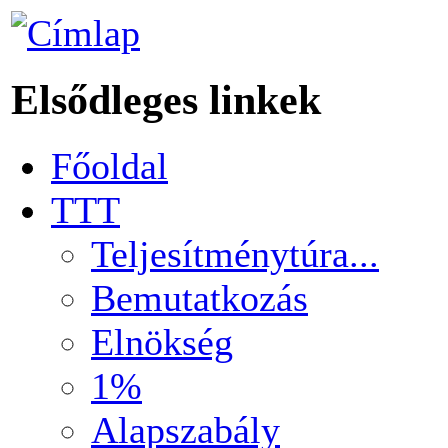
Elsődleges linkek
Főoldal
TTT
Teljesítménytúra...
Bemutatkozás
Elnökség
1%
Alapszabály