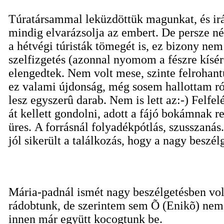
Túratársammal leküzdöttük magunkat, és irá
mindig elvarázsolja az embert. De persze né
a hétvégi túristák tömegét is, ez bizony nem 
szelfizgetés (azonnal nyomom a fészre kísé
elengedtek. Nem volt mese, szinte felrohan
ez valami újdonság, még sosem hallottam ról
lesz egyszerû darab. Nem is lett az:-) Felfe
át kellett gondolni, adott a fájó bokámnak 
üres. A forrásnál folyadékpótlás, szusszaná
jól sikerült a találkozás, hogy a nagy beszél
Mária-padnál ismét nagy beszélgetésben vol
rádobtunk, de szerintem sem Õ (Enikõ) nem 
innen már együtt kocogtunk be.