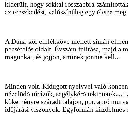
kiderült, hogy sokkal rosszabbra számított
az ereszkedést, valószínûleg egy életre meg 
A Duna-kör emlékköve mellett simán elment
pecsételõs oldalt. Évszám felírása, majd a
magunkat, és jöjjön, aminek jönnie kell...
Minden volt. Kidugott nyelvvel való koncent
nézelõdõ túrázók, segélykérõ tekintetek.... L
kõkeményre száradt talajon, por, apró murva..
idõjárási viszonyok. Egyformán küzdelmes 