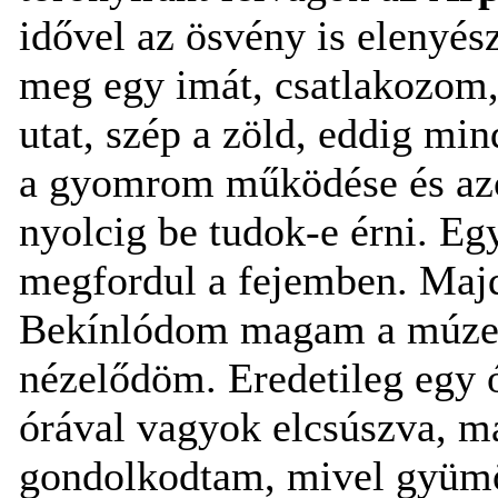
idővel az ösvény is elenyés
meg egy imát, csatlakozom,
utat, szép a zöld, eddig min
a gyomrom működése és az
nyolcig be tudok-e érni. Eg
megfordul a fejemben. Ma
Bekínlódom magam a múzeu
nézelődöm. Eredetileg egy
órával vagyok elcsúszva, ma
gondolkodtam, mivel gyümöl