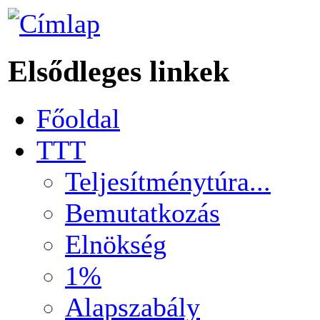
Elsődleges linkek
Főoldal
TTT
Teljesítménytúra...
Bemutatkozás
Elnökség
1%
Alapszabály