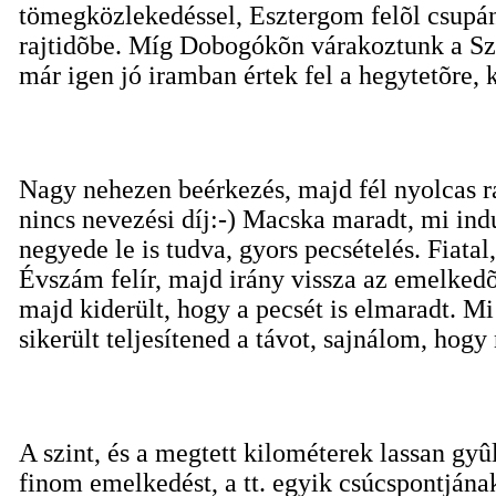
tömegközlekedéssel, Esztergom felõl csupán 
rajtidõbe. Míg Dobogókõn várakoztunk a Szent
már igen jó iramban értek fel a hegytetõre, 
Nagy nehezen beérkezés, majd fél nyolcas raj
nincs nevezési díj:-) Macska maradt, mi in
negyede le is tudva, gyors pecsételés. Fiatal
Évszám felír, majd irány vissza az emelked
majd kiderült, hogy a pecsét is elmaradt. 
sikerült teljesítened a távot, sajnálom, hog
A szint, és a megtett kilométerek lassan gyû
finom emelkedést, a tt. egyik csúcspontjána