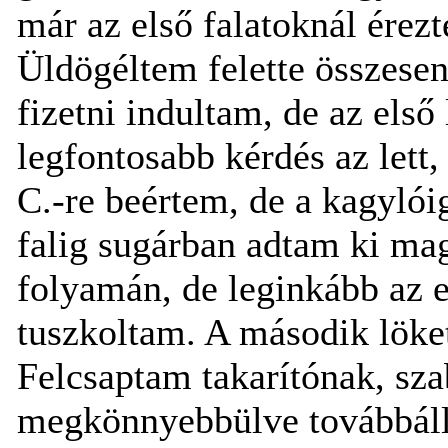
már az első falatoknál érez
Üldögéltem felette összesen
fizetni indultam, de az első
legfontosabb kérdés az lett,
C.-re beértem, de a kagylói
falig sugárban adtam ki ma
folyamán, de leginkább az 
tuszkoltam. A második löke
Felcsaptam takarítónak, sz
megkönnyebbülve továbbállt