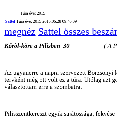
Túra éve: 2015
Sattel
Túra éve: 2015
2015.06.28 09:46:09
megnéz
Sattel összes besz
Kõrõl-kõre a Pilisben 30
( A P
Az ugyanerre a napra szervezett Börzsönyi k
tervként még ott volt ez a túra. Utólag az
választottam erre a szombatra.
Pilisszentkereszt egyik sajátossága, fekvés