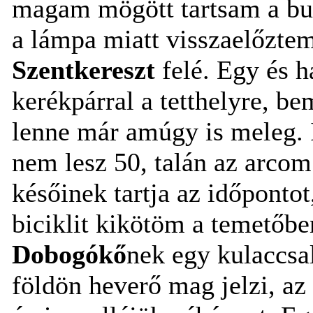
magam mögött tartsam a bus
a lámpa miatt visszaelőzte
Szentkereszt
felé. Egy és h
kerékpárral a tetthelyre, b
lenne már amúgy is meleg. 
nem lesz 50, talán az arcom
későinek tartja az időponto
biciklit kikötöm a temetőben
Dobogókő
nek egy kulaccsa
földön heverő mag jelzi, az