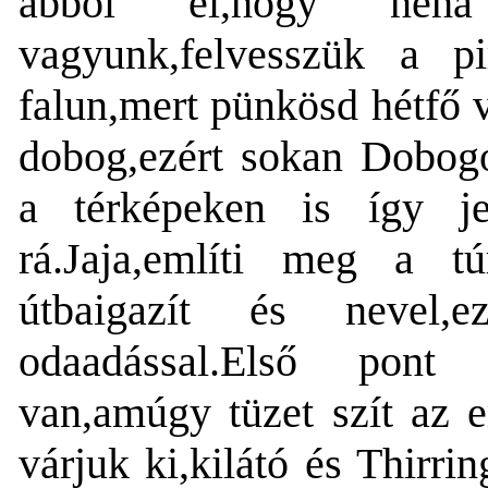
abból él,hogy néha z
vagyunk,felvesszük a pi
falun,mert pünkösd hétfő 
dobog,ezért sokan Dobogó
a térképeken is így je
rá.Jaja,említi meg a tú
útbaigazít és nevel,
odaadással.Első pont 
van,amúgy tüzet szít az 
várjuk ki,kilátó és Thirri