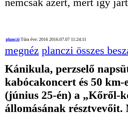
nemcsak azért, mert így jár
planczi
Túra éve: 2016
2016.07.07 11:24:11
megnéz
planczi összes bes
Kánikula, perzselő napsüt
kabócakoncert és 50 km-e
(június 25-én) a „Kőről-k
állomásának résztvevőit. 