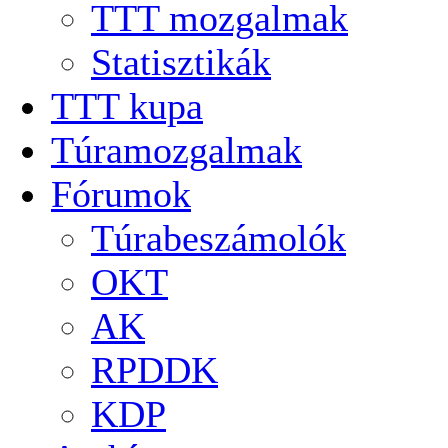
TTT mozgalmak
Statisztikák
TTT kupa
Túramozgalmak
Fórumok
Túrabeszámolók
OKT
AK
RPDDK
KDP