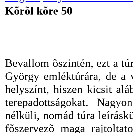
Kõrõl kõre 50
Bevallom õszintén, ezt a t
György emléktúrára, de a 
helyszínt, hiszen kicsit alá
terepadottságokat. Nagyo
nélküli, nomád túra leíráskü
fõszervezõ maga rajtoltato