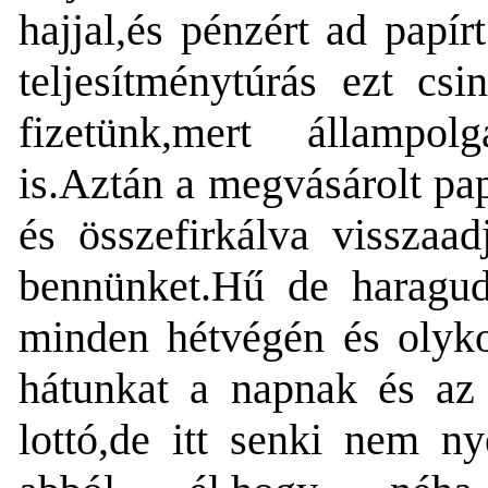
hajjal,és pénzért ad papír
teljesítménytúrás ezt cs
fizetünk,mert állampo
is.Aztán a megvásárolt pap
és összefirkálva visszaa
bennünket.Hű de haragud
minden hétvégén és olyko
hátunkat a napnak és az ü
lottó,de itt senki nem ny