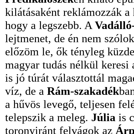
kilátásaként reklámozzák a 
hogy a legszebb. A
Vadálló
lejtmenet, de én nem szólok 
előzöm le, ők tényleg küzde
magyar tudás nélkül keresi 
is jó túrát választottál mag
víz, de a
Rám-szakadék
ban
a hűvös levegő, teljesen fel
telepszik a meleg.
Júlia
is 
toronyiránt felvágok az
Árp