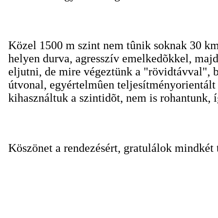
Közel 1500 m szint nem tûnik soknak 30 km
helyen durva, agresszív emelkedõkkel, majd
eljutni, de mire végeztünk a "rövidtávval", 
útvonal, egyértelmûen teljesítményorientált 
kihasználtuk a szintidõt, nem is rohantunk, 
Köszönet a rendezésért, gratulálok mindkét t