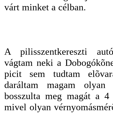
várt minket a célban.
A pilisszentkereszti aut
vágtam neki a Dobogókõne
picit sem tudtam elõvar
daráltam magam olyan ir
bosszulta meg magát a 4 
mivel olyan vérnyomásmérõ