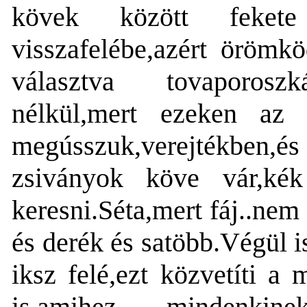
kövek között fekete
visszafelébe,azért örömk
választva tovaporoszkál
nélkül,mert ezeken az 
megússzuk,verejtékben,é
zsiványok köve vár,kék 
keresni.Séta,mert fáj..nem
és derék és satöbb.Végül i
iksz felé,ezt közvetíti a
is,amihez mindenki