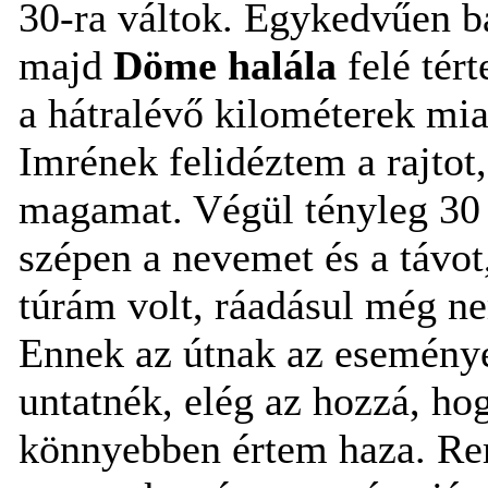
30-ra váltok. Egykedvűen b
majd
Döme halála
felé tér
a hátralévő kilométerek mia
Imrének felidéztem a rajtot
magamat. Végül tényleg 30 
szépen a nevemet és a távo
túrám volt, ráadásul még nem
Ennek az útnak az eseménye
untatnék, elég az hozzá, ho
könnyebben értem haza. Re