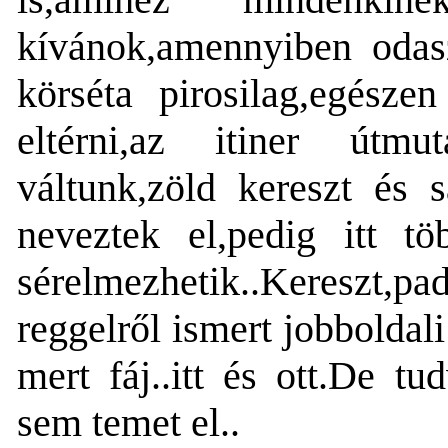
kívánok,amennyiben odas
körséta pirosilag,egész
eltérni,az itiner útmu
váltunk,zöld kereszt és 
neveztek el,pedig itt t
sérelmezhetik..Kereszt,pa
reggelről ismert jobbolda
mert fáj..itt és ott.De t
sem temet el..