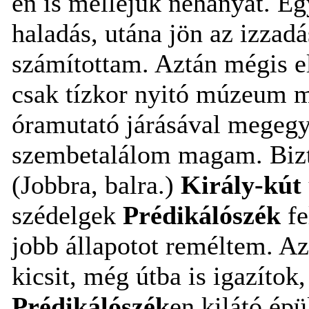
én is melléjük néhányat. Eg
haladás, utána jön az izzad
számítottam. Aztán mégis 
csak tízkor nyitó múzeum m
óramutató járásával megeg
szembetalálom magam. Bizto
(Jobbra, balra.)
Király-kút
szédelgek
Prédikálószék
fe
jobb állapotot reméltem. A
kicsit, még útba is igazítok
Prédikálószék
en kilátó épü