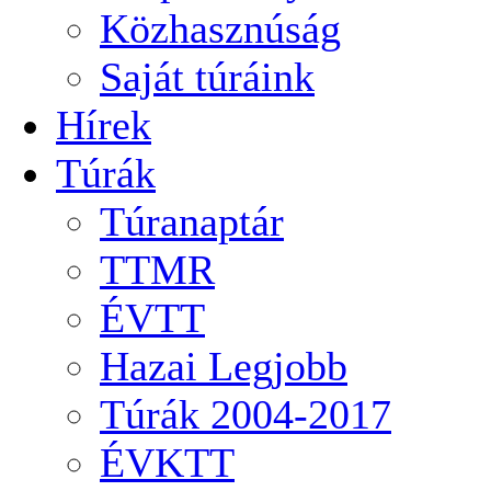
Közhasznúság
Saját túráink
Hírek
Túrák
Túranaptár
TTMR
ÉVTT
Hazai Legjobb
Túrák 2004-2017
ÉVKTT