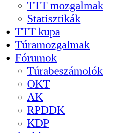
TTT mozgalmak
Statisztikák
TTT kupa
Túramozgalmak
Fórumok
Túrabeszámolók
OKT
AK
RPDDK
KDP