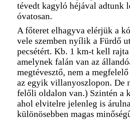
tévedt kagyló héjával adtunk l
óvatosan.
A főteret elhagyva elérjük a k
vele szemben nyílik a Fürdő ut
pecsétért. Kb. 1 km-t kell raj
amelynek falán van az állandó
megtévesztő, nem a megfelelő 
az egyik villanyoszlopon. De n
felőli oldalon van.) Szintén a
ahol elvitelre jelenleg is áruln
különösebben magas minőségű