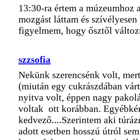
13:30-ra értem a múzeumhoz am
mozgást láttam és szívélyesen 
figyelmem, hogy ősztől változn
szzsofia
Nekünk szerencsénk volt, mer
(miután egy cukrászdában vártu
nyitva volt, éppen nagy pakolá
voltak ott korábban. Egyébké
kedvező....Szerintem aki túráz
adott esetben hosszú útról sem