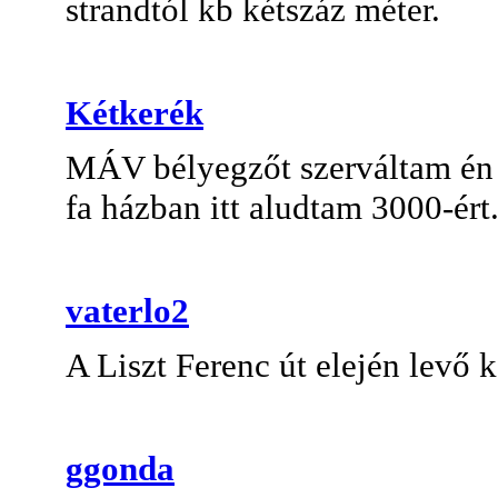
strandtól kb kétszáz méter.
Kétkerék
MÁV bélyegzőt szerváltam én 
fa házban itt aludtam 3000-ért
vaterlo2
A Liszt Ferenc út elején levő
ggonda