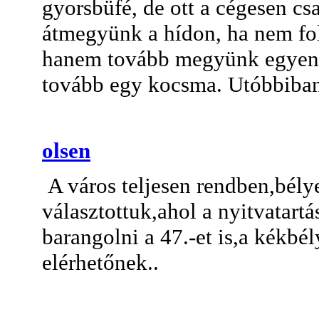
gyorsbüfé, de ott a cégesen cs
átmegyünk a hídon, ha nem foly
hanem tovább megyünk egyenese
tovább egy kocsma. Utóbbiban
olsen
A város teljesen rendben,bély
választottuk,ahol a nyitvatartás
barangolni a 47.-et is,a kékbé
elérhetőnek..