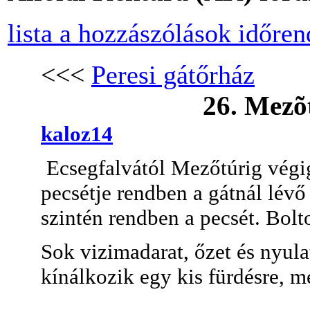
lista a hozzászólások időre
<<<
Peresi gátőrház
26. Mezõ
kaloz14
Ecsegfalvától Mezőtúrig végig
pecsétje rendben a gátnál lé
szintén rendben a pecsét. Bolt
Sok vizimadarat, őzet és nyula
kínálkozik egy kis fürdésre, 