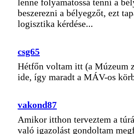
lenne folyamatossá tenni a bé
beszerezni a bélyegzőt, ezt ta
logisztika kérdése...
csg65
Hétfőn voltam itt (a Múzeum zá
ide, így maradt a MÁV-os kör
vakond87
Amikor itthon terveztem a tú
való igazolást gondoltam megf