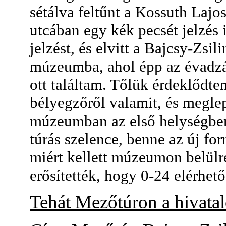
sétálva feltűnt a Kossuth Lajo
utcában egy kék pecsét jelzés
jelzést, és elvitt a Bajcsy-Zs
múzeumba, ahol épp az évadz
ott találtam. Tőlük érdeklődte
bélyegzőről valamit, és megl
múzeumban az első helységben a
túrás szelence, benne az új f
miért kellett múzeumon belülre
erősítették, hogy 0-24 elérhető
Tehát Mezőtúron a hivata