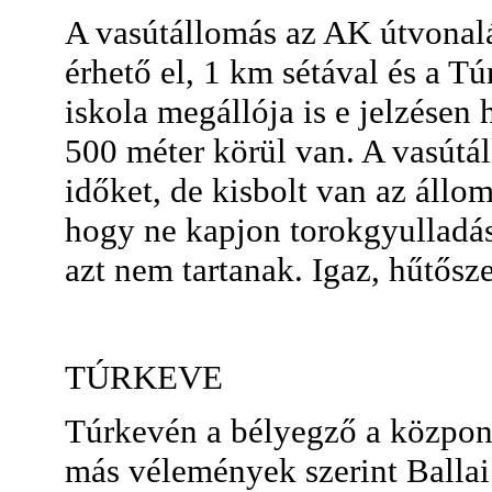
A vasútállomás az AK útvonalá
érhető el, 1 km sétával és a T
iskola megállója is e jelzésen
500 méter körül van. A vasútál
időket, de kisbolt van az állo
hogy ne kapjon torokgyulladás
azt nem tartanak. Igaz, hűtősz
TÚRKEVE
Túrkevén a bélyegző a központt
más vélemények szerint Ballai 