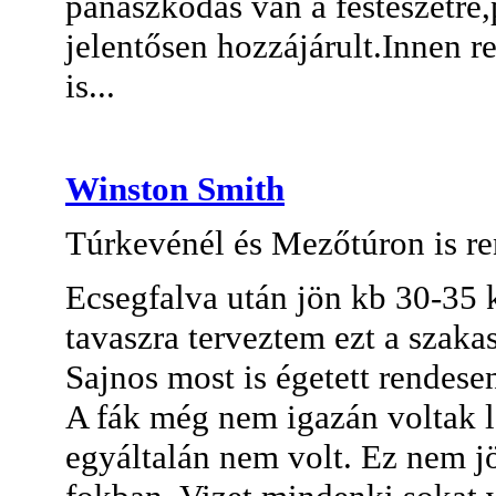
panaszkodás van a festészetre
jelentősen hozzájárult.Innen r
is...
Winston Smith
Túrkevénél és Mezőtúron is r
Ecsegfalva után jön kb 30-35 
tavaszra terveztem ezt a szaka
Sajnos most is égetett rendese
A fák még nem igazán voltak l
egyáltalán nem volt. Ez nem jö