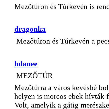
Mezőtúron és Túrkevén is rend
dragonka
Mezőtúron és Túrkevén a pecs
hdanee
MEZŐTÚR
Mezőtúrra a város kevésbé bold
helyen is morcos ebek hívták f
Volt, amelyik a gátig merészke