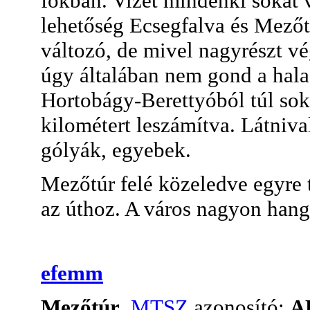
fokban. Vizet mindenki sokat 
lehetőség Ecsegfalva és Mezőt
változó, de mivel nagyrészt v
úgy általában nem gond a halad
Hortobágy-Berettyóból túl sok
kilométert leszámítva. Látniva
gólyák, egyebek.
Mezőtúr felé közeledve egyre t
az úthoz. A város nagyon hangu
efemm
Mezőtúr
,
MTSZ
azonosító:
A