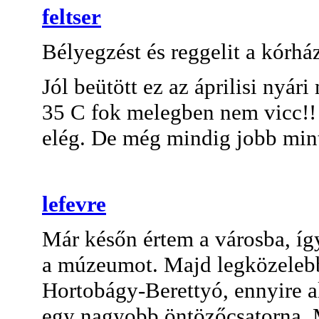
feltser
Bélyegzést és reggelit a kórh
Jól beütött ez az áprilisi nyár
35 C fok melegben nem vicc!! 
elég. De még mindig jobb mint
lefevre
Már későn értem a városba, íg
a múzeumot. Majd legközelebb.
Hortobágy-Berettyó, ennyire al
egy nagyobb öntözőcsatorna. M