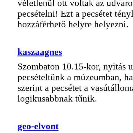
véletlenül ott voltak az udvaro
pecsételni! Ezt a pecsétet té
hozzáférhető helyre helyezni.
kaszaagnes
Szombaton 10.15-kor, nyitás u
pecsételtünk a múzeumban, ha
szerint a pecsétet a vasútállo
logikusabbnak tűnik.
geo-elvont