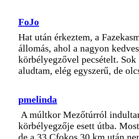
FoJo
Hat után érkeztem, a Fazekas
állomás, ahol a nagyon kedve
körbélyegzővel pecsételt. Sok 
aludtam, elég egyszerű, de ol
pmelinda
A múltkor Mezőtúrról indultam
körbélyegzője esett útba. Most 
de a 33 Cfokos 30 km után ne