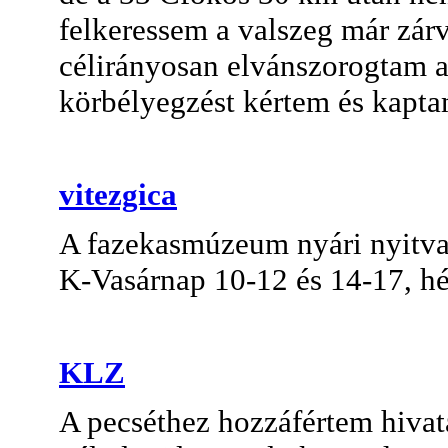
felkeressem a valszeg már zár
célirányosan elvánszorogtam a
körbélyegzést kértem és kapta
vitezgica
A fazekasmúzeum nyári nyitvata
K-Vasárnap 10-12 és 14-17, hé
KLZ
A pecséthez hozzáfértem hivata