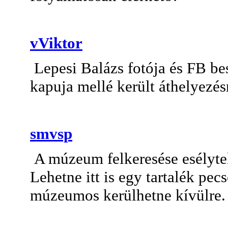
vViktor
Lepesi Balázs fotója és FB be
kapuja mellé került áthelyezés
smvsp
A múzeum felkeresése esélytel
Lehetne itt is egy tartalék pec
múzeumos kerülhetne kívülre.