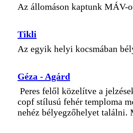
Az állomáson kaptunk MÁV-os
Tikli
Az egyik helyi kocsmában bé
Géza - Agárd
Peres felől közelítve a jelzés
copf stílusú fehér temploma me
nehéz bélyegzőhelyet találni.