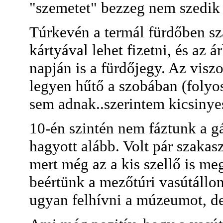
"szemetet" bezzeg nem szedik 
Túrkevén a termál fürdőben s
kártyával lehet fizetni, és az 
napján is a fürdőjegy. Az visz
legyen hűtő a szobában (folyos
sem adnak..szerintem kicsinye
10-én szintén nem fáztunk a g
hagyott alább. Volt pár szaka
mert még az a kis szellő is meg
beértünk a mezőtúri vasútállom
ugyan felhívni a múzeumot, de 