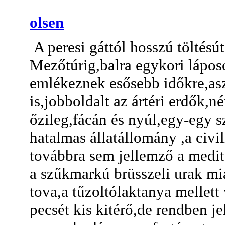
olsen
A peresi gáttól hosszú töltésú
Mezőtúrig,balra egykori lápo
emlékeznek esősebb időkre,aszá
is,jobboldalt az ártéri erdők,
őzileg,fácán és nyúl,egy-egy s
hatalmas állatállomány ,a civi
továbbra sem jellemző a medit
a szűkmarkú brüsszeli urak mi
tova,a tűzoltólaktanya mellett 
pecsét kis kitérő,de rendben j