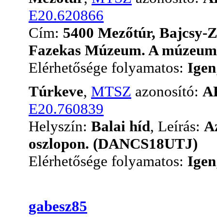
E20.620866
Cím:
5400 Mezőtúr, Bajcsy-Zs
Fazekas Múzeum. A múzeum k
Elérhetősége folyamatos:
Igen
Túrkeve
,
MTSZ
azonosító:
A
E20.760839
Helyszín:
Balai híd
, Leírás:
A
oszlopon. (DANCS18UTJ)
Elérhetősége folyamatos:
Igen
gabesz85