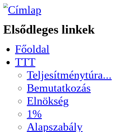
Elsődleges linkek
Főoldal
TTT
Teljesítménytúra...
Bemutatkozás
Elnökség
1%
Alapszabály