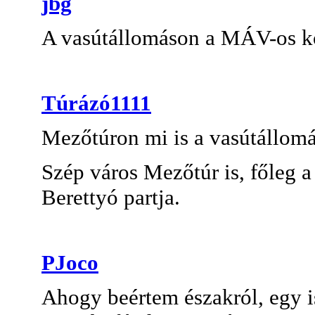
jbg
A vasútállomáson a MÁV-os k
Túrázó1111
Mezőtúron mi is a vasútállo
Szép város Mezőtúr is, főleg a
Berettyó partja.
PJoco
Ahogy beértem északról, egy i