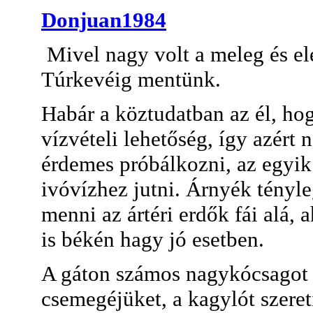
Donjuan1984
Mivel nagy volt a meleg és el
Túrkevéig mentünk.
Habár a köztudatban az él, hog
vízvételi lehetőség, így azért 
érdemes próbálkozni, az egyik 
ivóvízhez jutni. Árnyék tényle
menni az ártéri erdők fái alá, 
is békén hagy jó esetben.
A gáton számos nagykócsagot 
csemegéjüket, a kagylót szereti