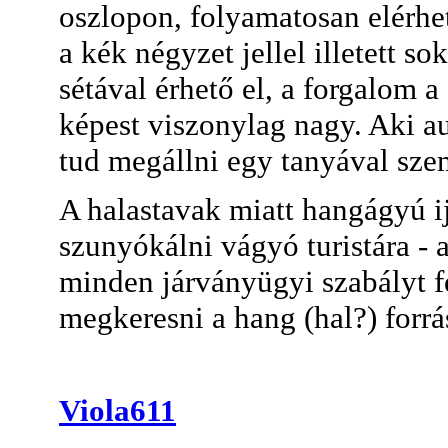
oszlopon, folyamatosan elérhe
a kék négyzet jellel illetett 
sétával érhető el, a forgalom a
képest viszonylag nagy. Aki au
tud megállni egy tanyával sze
A halastavak miatt hangágyú i
szunyókálni vágyó turistára - 
minden járványügyi szabályt f
megkeresni a hang (hal?) forrás
Viola611