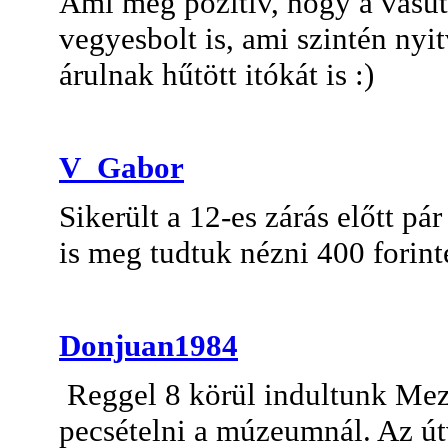
Ami még pozitív, hogy a vasút
vegyesbolt is, ami szintén nyi
árulnak hűtött itókát is :)
V_Gabor
Sikerült a 12-es zárás előtt p
is meg tudtuk nézni 400 forin
Donjuan1984
Reggel 8 körül indultunk Mező
pecsételni a múzeumnál. Az útv