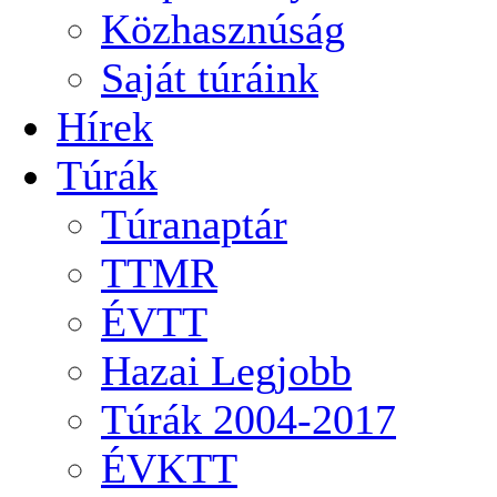
Közhasznúság
Saját túráink
Hírek
Túrák
Túranaptár
TTMR
ÉVTT
Hazai Legjobb
Túrák 2004-2017
ÉVKTT