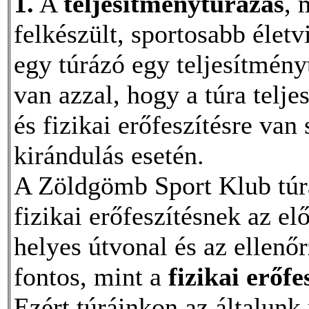
1.
A
teljesítménytúrázás
, 
felkészült, sportosabb élet
egy túrázó egy teljesítmény
van azzal, hogy a túra telj
és fizikai erőfeszítésre van
kirándulás esetén.
A Zöldgömb Sport Klub túrá
fizikai erőfeszítésnek az el
helyes útvonal és az ellenő
fontos, mint a
fizikai erőfe
Ezért túráinkon az általun