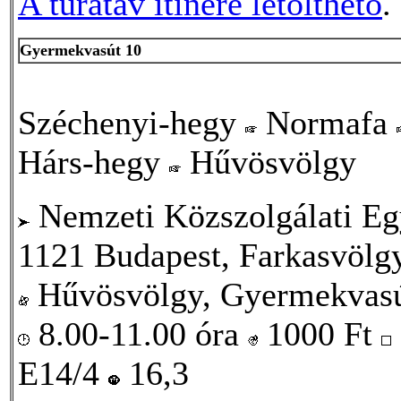
A túratáv itinere letölthető
.
Gyermekvasút 10
Széchenyi-hegy
Normafa
Hárs-hegy
Hűvösvölgy
Nemzeti Közszolgálati Eg
1121 Budapest, Farkasvölgy
Hűvösvölgy, Gyermekvasú
8.00-11.00 óra
1000
Ft
E14/4
16,3