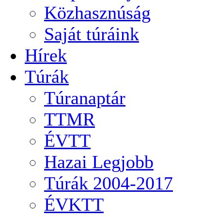
Közhasznúság
Saját túráink
Hírek
Túrák
Túranaptár
TTMR
ÉVTT
Hazai Legjobb
Túrák 2004-2017
ÉVKTT