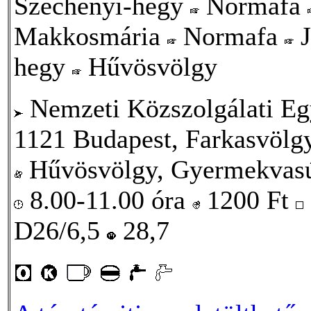
Széchenyi-hegy
Normafa
Makkosmária
Normafa
J
hegy
Hűvösvölgy
Nemzeti Közszolgálati Eg
1121 Budapest, Farkasvölgy
Hűvösvölgy, Gyermekvasú
8.00-11.00 óra
1200
Ft
D26/6,5
28,7