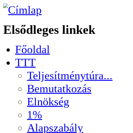
Elsődleges linkek
Főoldal
TTT
Teljesítménytúra...
Bemutatkozás
Elnökség
1%
Alapszabály