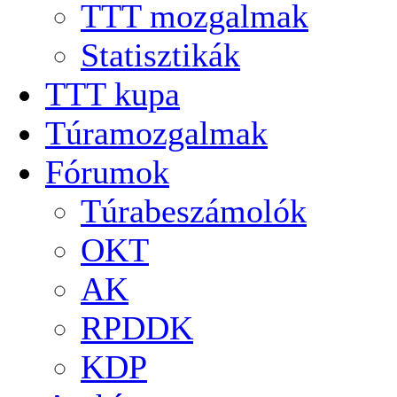
TTT mozgalmak
Statisztikák
TTT kupa
Túramozgalmak
Fórumok
Túrabeszámolók
OKT
AK
RPDDK
KDP