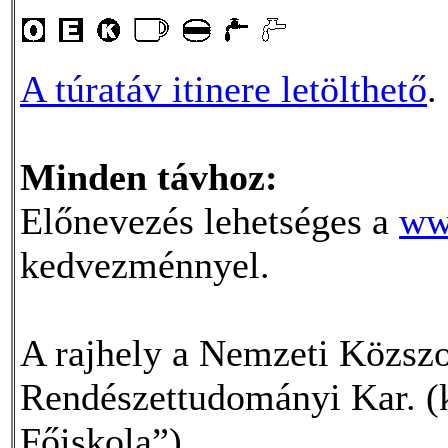
A túratáv itinere letölthető
.
Minden távhoz:
Előnevezés lehetséges a
ww
kedvezménnyel.
A rajhely a Nemzeti Közsz
Rendészettudományi Kar. (k
Főiskola”)