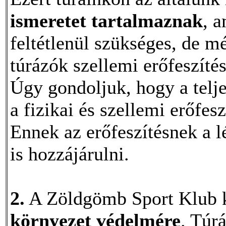
ismeretet tartalmaznak
, a
feltétlenül szükséges, de m
túrázók szellemi erőfeszítés
Úgy gondoljuk, hogy a telj
a fizikai és szellemi erőfe
Ennek az erőfeszítésnek a l
is hozzájárulni.
2.
A Zöldgömb Sport Klub ki
környezet védelmére
. Túr