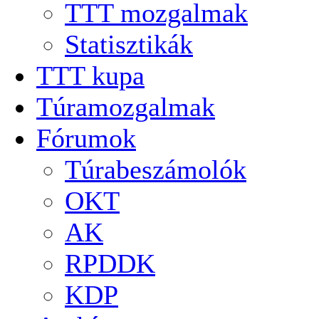
TTT mozgalmak
Statisztikák
TTT kupa
Túramozgalmak
Fórumok
Túrabeszámolók
OKT
AK
RPDDK
KDP