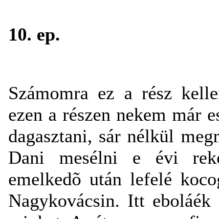
10. ep.
Számomra ez a rész kellem
ezen a részen nekem már es
dagasztani, sár nélkül me
Dani mesélni e évi reko
emelkedõ után lefelé koc
Nagykovácsin. Itt eboláék 