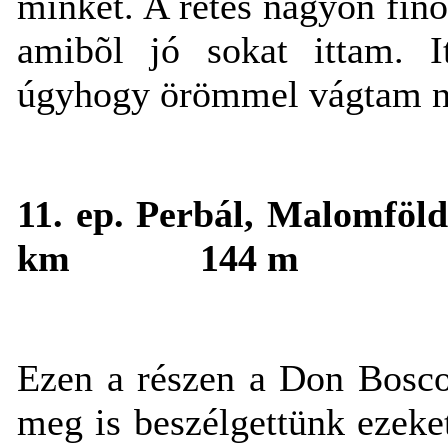
minket. A rétes nagyon fino
amibõl jó sokat ittam. It
úgyhogy örömmel vágtam ne
11. ep. Perbál, Malomföld
km
144 m
Ezen a részen a Don Bosco
meg is beszélgettünk ezeke