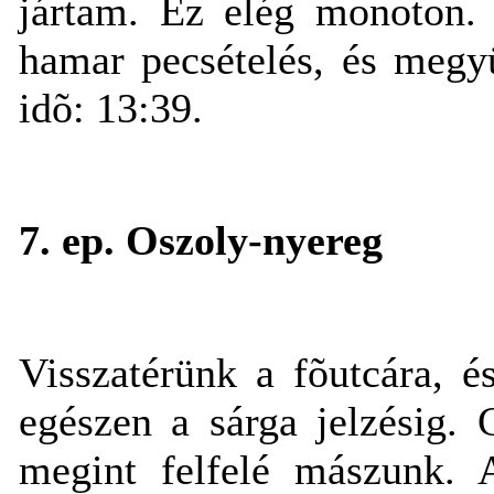
jártam. Ez elég monoton.
hamar pecsételés, és megy
idõ: 13:39.
7. ep. Oszoly-nyereg
Visszatérünk a fõutcára, 
egészen a sárga jelzésig.
megint felfelé mászunk. 