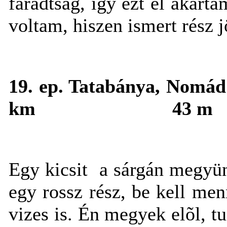
fáradtság, így ezt el akart
voltam, hiszen ismert rész 
19. ep. Tatabánya, Nomá
km
43 m
Egy kicsit
a sárgán megyün
egy rossz rész, be kell men
vizes is. Én megyek elõl, 