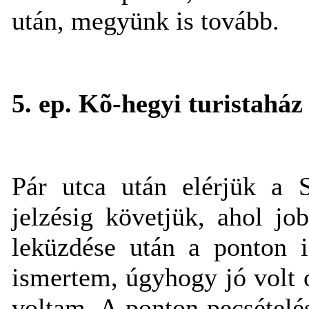
után, megyünk is tovább.
5. ep. Kõ-hegyi turistaház
Pár utca után elérjük a S
jelzésig követjük, ahol jo
leküzdése után a ponton 
ismertem, úgyhogy jó volt 
voltam. A ponton pecsételés