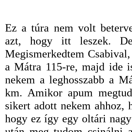
Ez a túra nem volt beterv
azt, hogy itt leszek. D
Megismerkedtem Csabival, a
a Mátra 115-re, majd ide is
nekem a leghosszabb a Mát
km. Amikor apum megtudt
sikert adott nekem ahhoz,
hogy ez így egy oltári nag
után meg tudom csinálni a