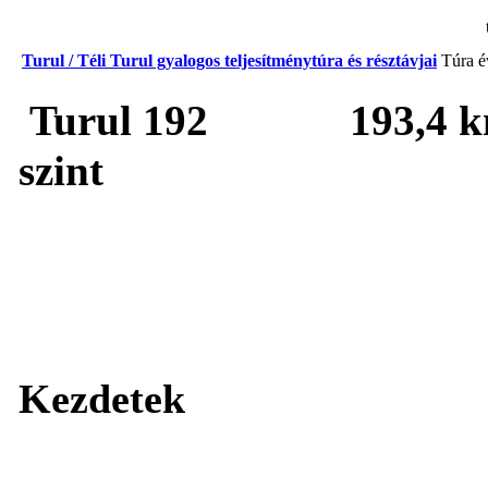
Turul / Téli Turul gyalogos teljesítménytúra és résztávjai
Túra é
Turul 192 19
szint
Kezdetek