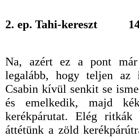
2. ep. Tahi-kereszt
1
Na, azért ez a pont má
legalább, hogy teljen az 
Csabin kívül senkit se ism
és emelkedik, majd kék
kerékpárutat. Elég ritkák
áttétünk a zöld kerékpárút