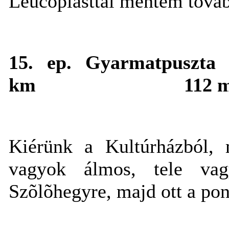
Leucoplasttal mentem tová
15. ep. Gyarmatpuszta
km
112 
Kiérünk a Kultúrházból,
vagyok álmos, tele vag
Szõlõhegyre, majd ott a pon