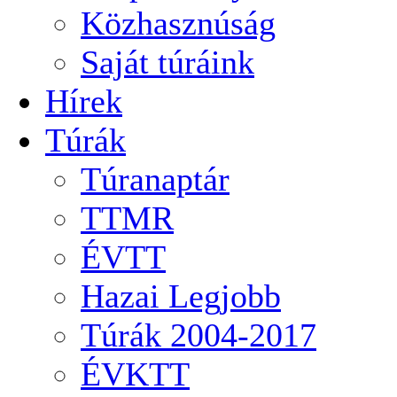
Közhasznúság
Saját túráink
Hírek
Túrák
Túranaptár
TTMR
ÉVTT
Hazai Legjobb
Túrák 2004-2017
ÉVKTT