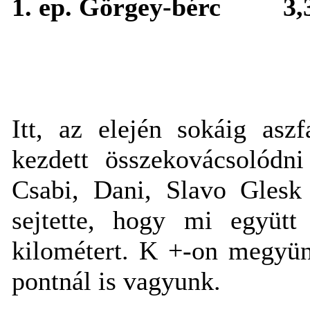
1. ep. Görgey-bérc
3,
Itt, az elején sokáig asz
kezdett összekovácsolódni
Csabi, Dani, Slavo Glesk
sejtette, hogy mi együt
kilométert. K +-on megyün
pontnál is vagyunk.