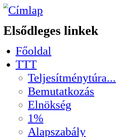
Elsődleges linkek
Főoldal
TTT
Teljesítménytúra...
Bemutatkozás
Elnökség
1%
Alapszabály