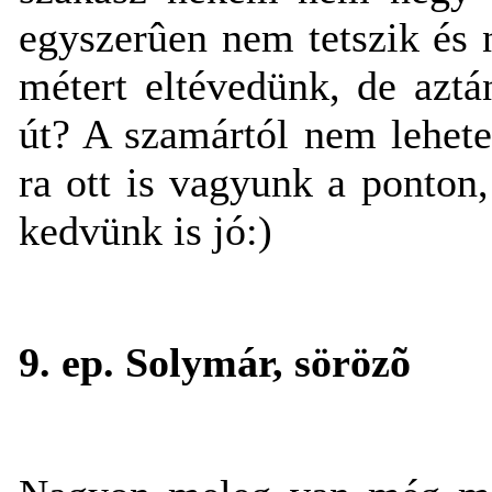
egyszerûen nem tetszik és 
métert eltévedünk, de aztá
út? A szamártól nem lehetet
ra ott is vagyunk a ponton
kedvünk is jó:)
9. ep. Solymár, sörözõ