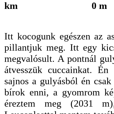
km
0 m
Itt kocogunk egészen az as
pillantjuk meg. Itt egy ki
megvalósult. A pontnál guly
átvesszük cuccainkat. Én 
sajnos a gulyásból én csak
bírok enni, a gyomrom kép
éreztem meg (2031 m),