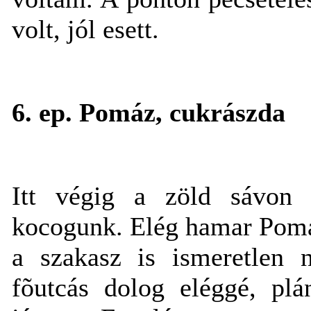
volt, jól esett.
6. ep. Pomáz, cukrászda
Itt végig a zöld sávon 
kocogunk. Elég hamar Pomá
a szakasz is ismeretlen 
fõutcás dolog eléggé, pl