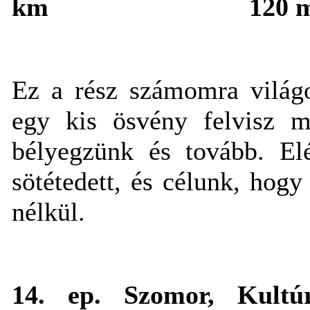
km
120 
Ez a rész számomra világos
egy kis ösvény felvisz m
bélyegzünk és tovább. Elé
sötétedett, és célunk, hog
nélkül.
14. ep. Szomor, Kultú