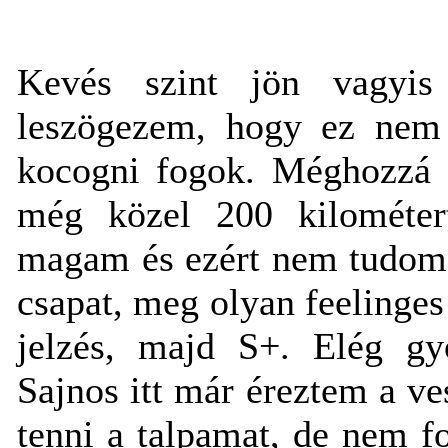
Kevés szint jön vagyis
leszögezem, hogy ez nem 
kocogni fogok. Méghozzá 
még közel 200 kilométer
magam és ezért nem tudom m
csapat, meg olyan feelinges v
jelzés, majd S+. Elég gyo
Sajnos itt már éreztem a ve
tenni a talpamat, de nem f