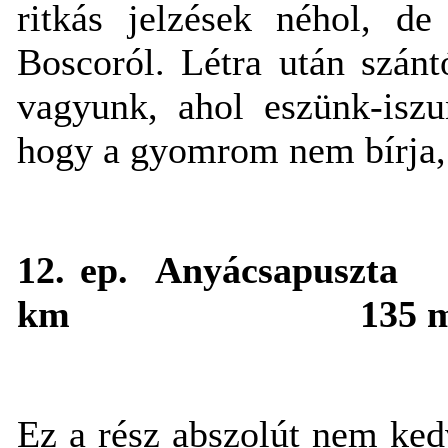
ritkás jelzések néhol, d
Boscoról. Létra után szánt
vagyunk, ahol eszünk-iszu
hogy a gyomrom nem bírja, 
12. ep.
Anyácsapuszta
km
135 
Ez a rész abszolút nem ked