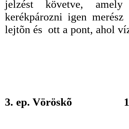
jelzést követve, amely
kerékpározni igen merész 
lejtõn és
ott a pont, ahol v
3. ep. Vöröskõ
1