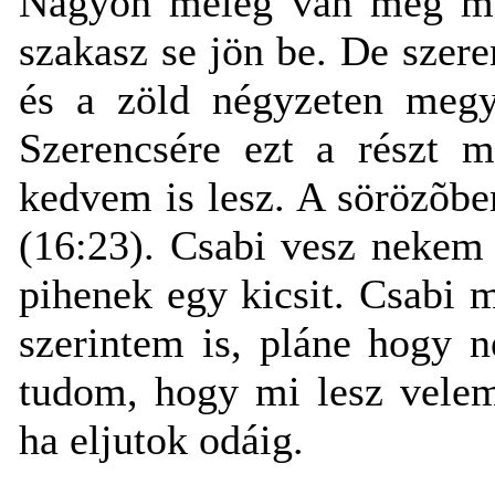
Nagyon meleg van még min
szakasz se jön be. De szere
és a zöld négyzeten megy
Szerencsére ezt a részt m
kedvem is lesz. A sörözõbe
(16:23). Csabi vesz nekem
pihenek egy kicsit. Csabi m
szerintem is, pláne hogy 
tudom, hogy mi lesz velem
ha eljutok odáig.