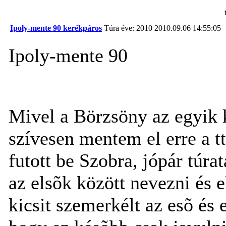
Ipoly-mente 90 kerékpáros
Túra éve: 2010
2010.09.06 14:55:05
Ipoly-mente 90
Mivel a Börzsöny az egyik 
szívesen mentem el erre a t
futott be Szobra, jópár túratá
az elsõk között nevezni és 
kicsit szemerkélt az esõ és 