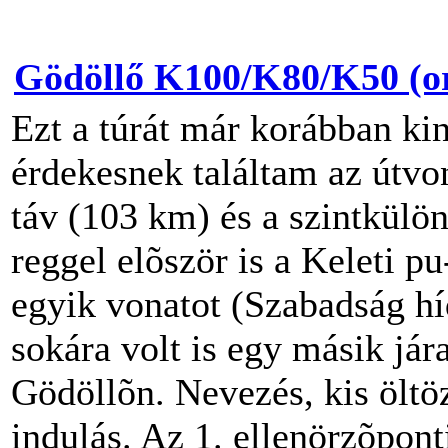
Gödöllő K100/K80/K50 (or
Ezt a túrát már korábban 
érdekesnek találtam az útvon
táv (103 km) és a szintkülö
reggel elõször is a Keleti p
egyik vonatot (Szabadság hí
sokára volt is egy másik jára
Gödöllõn. Nevezés, kis öltö
indulás. Az 1. ellenörzõpont