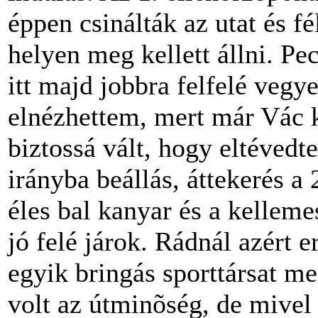
éppen csinálták az utat és fé
helyen meg kellett állni. Pe
itt majd jobbra felfelé vegye
elnézhettem, mert már Vác k
biztossá vált, hogy eltévedt
irányba beállás, áttekerés a 2
éles bal kanyar és a kelleme
jó felé járok. Rádnál azért 
egyik bringás sporttársat me
volt az útminõség, de mivel 