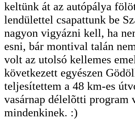
keltünk át az autópálya fölöt
lendülettel csapattunk be Sz
nagyon vigyázni kell, ha n
esni, bár montival talán ne
volt az utolsó kellemes eme
következett egyészen Gödöll
teljesítettem a 48 km-es út
vasárnap délelõtti program 
mindenkinek. :)