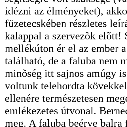
idézni az élményeket), akko
füzetecskében részletes leírá
kalappal a szervezõk elõtt!
mellékúton ér el az ember a
található, de a faluba nem 
minõség itt sajnos amúgy is
voltunk telehordta kövekkel 
ellenére természetesen megé
emlékezetes útvonal. Bernec
meg. A faluba beérve balra