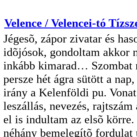
Velence / Velencei-tó Tízsz
Jégesõ, zápor zivatar és has
idõjósok, gondoltam akkor 
inkább kimarad… Szombat re
persze hét ágra sütött a nap
irány a Kelenföldi pu. Vonat
leszállás, nevezés, rajtszám
el is indultam az elsõ körre
néhány bemelegítõ fordulat