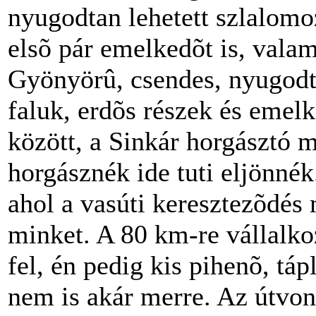
nyugodtan lehetett szlalomoz
elsõ pár emelkedõt is, valam
Gyönyörû, csendes, nyugodt 
faluk, erdõs részek és emel
között, a Sinkár horgásztó m
horgásznék ide tuti eljönnék
ahol a vasúti keresztezõdés 
minket. A 80 km-re vállalko
fel, én pedig kis pihenõ, tá
nem is akár merre. Az útvon