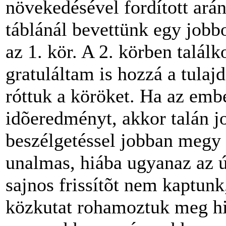
növekedésével fordított arán
táblánál bevettünk egy jobb
az 1. kör. A 2. körben talál
gratuláltam is hozzá a tulaj
róttuk a köröket. Ha az em
idõeredményt, akkor talán j
beszélgetéssel jobban megy 
unalmas, hiába ugyanaz az 
sajnos frissítõt nem kaptunk
közkutat rohamoztuk meg hid