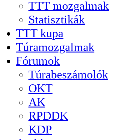
TTT mozgalmak
Statisztikák
TTT kupa
Túramozgalmak
Fórumok
Túrabeszámolók
OKT
AK
RPDDK
KDP