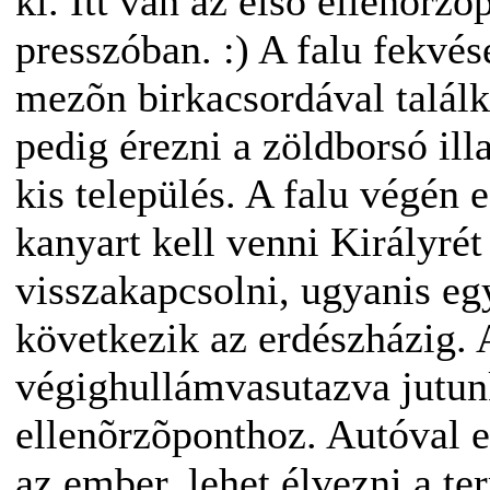
ki. Itt van az elsõ ellenõrz
presszóban. :) A falu fekvés
mezõn birkacsordával találk
pedig érezni a zöldborsó il
kis település. A falu végén e
kanyart kell venni Királyrét
visszakapcsolni, ugyanis eg
következik az erdészházig.
végighullámvasutazva jutunk
ellenõrzõponthoz. Autóval er
az ember, lehet élvezni a te