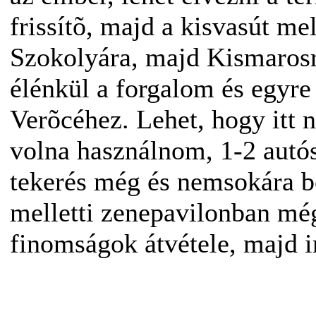
frissítõ, majd a kisvasút me
Szokolyára, majd Kismarosr
élénkül a forgalom és egyre
Verõcéhez. Lehet, hogy itt n
volna használnom, 1-2 autós 
tekerés még és nemsokára b
melletti zenepavilonban még
finomságok átvétele, majd i