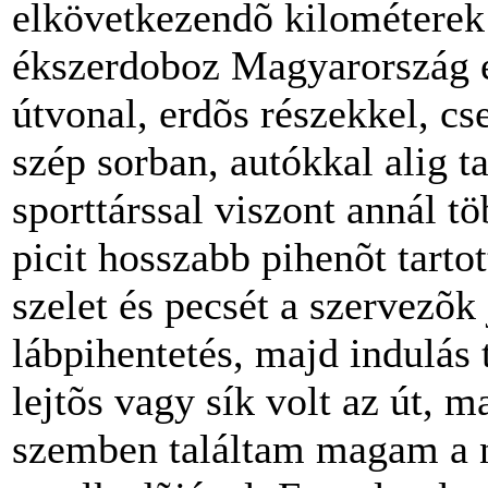
elkövetkezendõ kilométerek
ékszerdoboz Magyarország e
útvonal, erdõs részekkel, cs
szép sorban, autókkal alig t
sporttárssal viszont annál t
picit hosszabb pihenõt tarto
szelet és pecsét a szervezõk 
lábpihentetés, majd indulás
lejtõs vagy sík volt az út, 
szemben találtam magam a