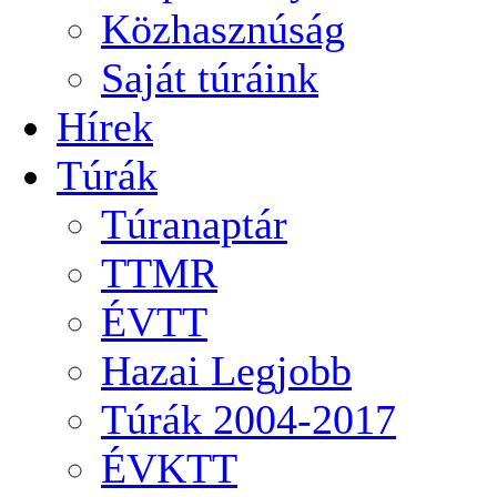
Közhasznúság
Saját túráink
Hírek
Túrák
Túranaptár
TTMR
ÉVTT
Hazai Legjobb
Túrák 2004-2017
ÉVKTT