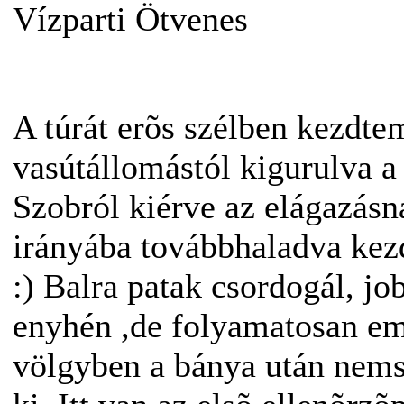
Vízparti Ötvenes
A túrát erõs szélben kezdt
vasútállomástól kigurulva a
Szobról kiérve az elágazás
irányába továbbhaladva kezd
:) Balra patak csordogál, jo
enyhén ,de folyamatosan em
völgyben a bánya után nem