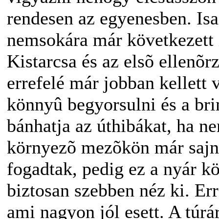
rendesen az egyenesben. Is
nemsokára már következett 
Kistarcsa és az elsõ ellenõr
errefelé már jobban kellett 
könnyû begyorsulni és a bri
bánhatja az úthibákat, ha n
környezõ mezõkön már sajno
fogadtak, pedig ez a nyár k
biztosan szebben néz ki. Err
ami nagyon jól esett. A túrá