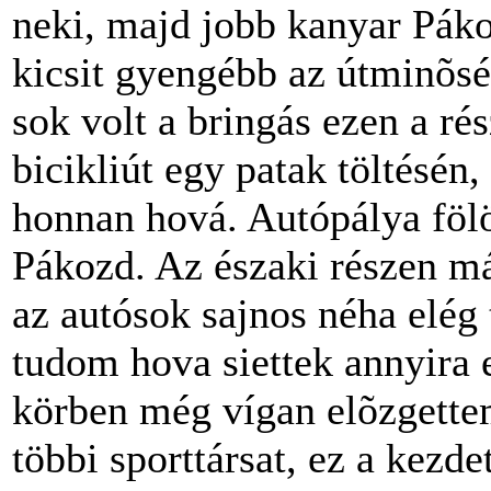
neki, majd jobb kanyar Pákoz
kicsit gyengébb az útminõsé
sok volt a bringás ezen a ré
bicikliút egy patak töltésé
honnan hová. Autópálya fölöt
Pákozd. Az északi részen má
az autósok sajnos néha elég
tudom hova siettek annyira 
körben még vígan elõzgette
többi sporttársat, ez a kezd