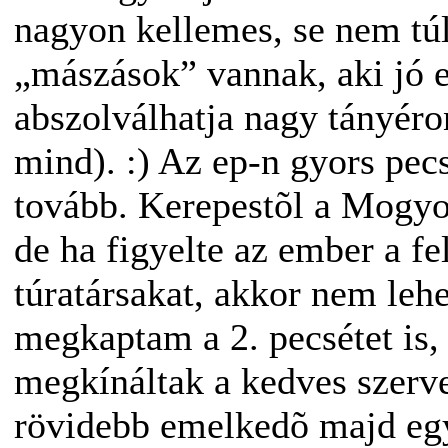
nagyon kellemes, se nem tú
„mászások” vannak, aki jó 
abszolválhatja nagy tányéro
mind). :) Az ep-n gyors pecs
tovább. Kerepestõl a Mogyor
de ha figyelte az ember a fe
túratársakat, akkor nem leh
megkaptam a 2. pecsétet is, 
megkínáltak a kedves szer
rövidebb emelkedõ majd egy