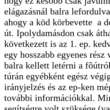
hogy ez késõbb csak javulni
elágazásnál balra lefordulva
ahogy a köd körbevette a d
út. Ipolydamásdon csak áth
következett is az 1. ep. ke
egy hosszabb egyenes rész v
balra kellett letérni a fõút
túrán egyébként egész végi
irányjelzés és az ep-ken még
további információkkal. Mi
segítségre volt szüksége (v