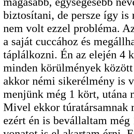
magasabb, egységesebb nevez
biztosítani, de persze így i
nem volt ezzel probléma. A
a saját cuccához és megállha
táplálkozni. Én az elején 4
minden körülmények között 
akkor némi sikerélmény is v
menjünk még 1 kört, utána 
Mivel ekkor túratársamnak m
ezért én is bevállaltam még 1
vonatot is el akartam érni.