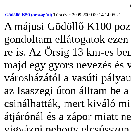
Gödöllő K50 (országúti)
Túra éve: 2009
2009.09.14 14:05:21
A májusi Gödöllõ K100 pozi
gondoltam ellátogatok ezen 
re is. Az Örsig 13 km-es be
majd egy gyors nevezés és v
városházától a vasúti pályau
az Isaszegi úton álltam be 
csinálhatták, mert kiváló mi
átjárónál és a zápor miatt ne
vigyázni nehogy elcsússzon 