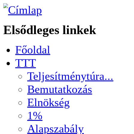
Elsődleges linkek
Főoldal
TTT
Teljesítménytúra...
Bemutatkozás
Elnökség
1%
Alapszabály