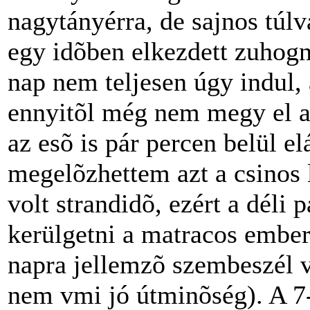
nagytányérra, de sajnos túlvá
egy idõben elkezdett zuhogn
nap nem teljesen úgy indul,
ennyitõl még nem megy el az
az esõ is pár percen belül elá
megelõzhettem azt a csinos 
volt strandidõ, ezért a déli
kerülgetni a matracos ember
napra jellemzõ szembeszél v
nem vmi jó útminõség). A 7