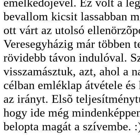
emelkedõjével. Ez volt a le
bevallom kicsit lassabban m
ott várt az utolsó ellenörzõp
Veresegyházig már többen t
rövidebb távon indulóval. 
visszamásztuk, azt, ahol a n
célban emléklap átvétele és 
az irányt. Elsõ teljesítmény
hogy ide még mindenképpen 
belopta magát a szívembe. :