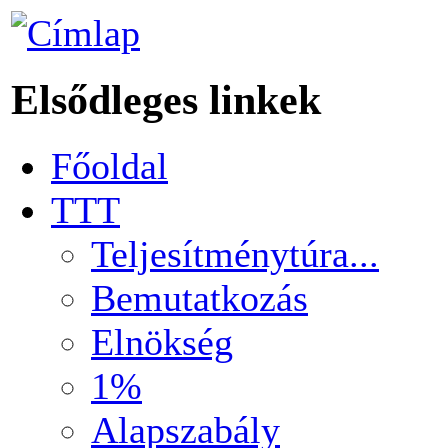
Elsődleges linkek
Főoldal
TTT
Teljesítménytúra...
Bemutatkozás
Elnökség
1%
Alapszabály