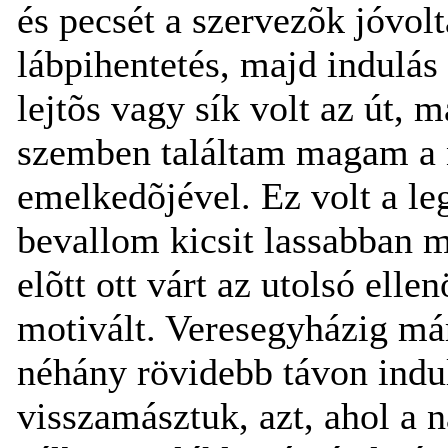
és pecsét a szervezõk jóvolt
lábpihentetés, majd indulá
lejtõs vagy sík volt az út,
szemben találtam magam a
emelkedõjével. Ez volt a l
bevallom kicsit lassabban 
elõtt ott várt az utolsó elle
motivált. Veresegyházig már
néhány rövidebb távon indu
visszamásztuk, azt, ahol a 