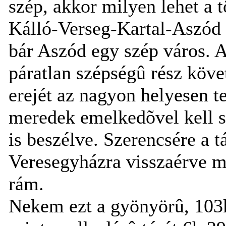
szép, akkor milyen lehet a 
Kálló-Verseg-Kartal-Aszód 
bár Aszód egy szép város. 
páratlan szépségû rész követ
erejét az nagyon helyesen 
meredek emelkedõvel kell 
is beszélve. Szerencsére a t
Veresegyházra visszaérve m
rám.
Nekem ezt a gyönyörû, 103