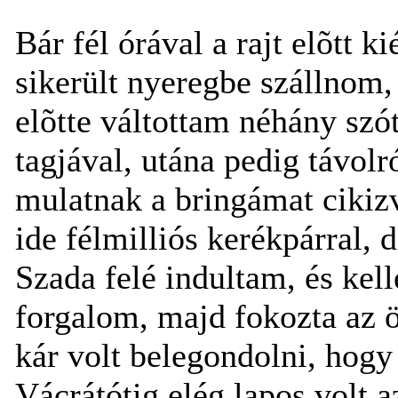
Bár fél órával a rajt elõtt 
sikerült nyeregbe szállnom,
elõtte váltottam néhány szót
tagjával, utána pedig távol
mulatnak a bringámat cikiz
ide félmilliós kerékpárral,
Szada felé indultam, és kel
forgalom, majd fokozta az ö
kár volt belegondolni, hogy 
Vácrátótig elég lapos volt az