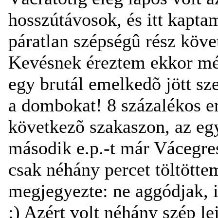
hosszútávosok, és itt kapta
páratlan szépségû rész köve
Kevésnek éreztem ekkor mé
egy brutál emelkedõ jött sz
a dombokat! 8 százalékos e
következõ szakaszon, az egy
második e.p.-t már Vácegres
csak néhány percet töltöttem
megjegyezte: ne aggódjak, 
:) Azért volt néhány szép le