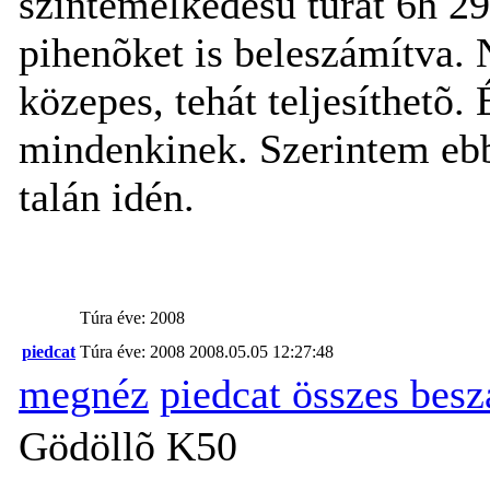
szintemelkedésû túrát 6h 29m
pihenõket is beleszámítva.
közepes, tehát teljesíthetõ.
mindenkinek. Szerintem ebbõ
talán idén.
Túra éve: 2008
piedcat
Túra éve: 2008
2008.05.05 12:27:48
megnéz
piedcat összes bes
Gödöllõ K50