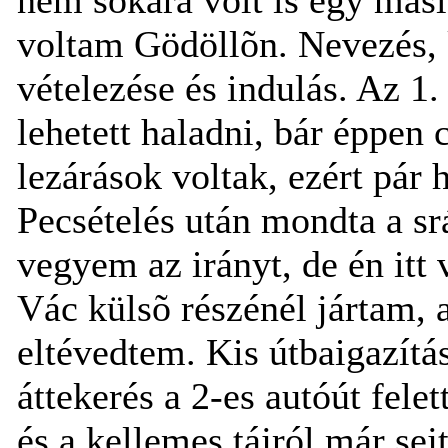
voltam Gödöllõn. Nevezés, k
vételezése és indulás. Az 1
lehetett haladni, bár éppen c
lezárások voltak, ezért pár 
Pecsételés után mondta a srá
vegyem az irányt, de én itt
Vác külsõ részénél jártam, a
eltévedtem. Kis útbaigazítás
áttekerés a 2-es autóút felet
és a kellemes tájról már sejt