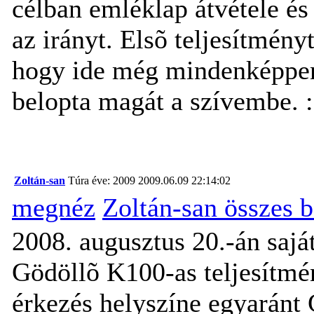
célban emléklap átvétele és
az irányt. Elsõ teljesítmény
hogy ide még mindenképpen 
belopta magát a szívembe. :
Zoltán-san
Túra éve: 2009
2009.06.09 22:14:02
megnéz
Zoltán-san összes 
2008. augusztus 20.-án sajá
Gödöllõ K100-as teljesítmén
érkezés helyszíne egyarán