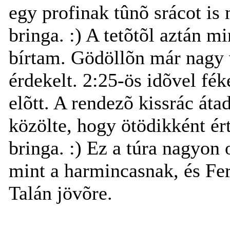
egy profinak tûnõ srácot is
bringa. :) A tetõtõl aztán m
bírtam. Gödöllõn már nagy 
érdekelt. 2:25-ös idõvel fé
elõtt. A rendezõ kissrác átad
közölte, hogy ötödikként é
bringa. :) Ez a túra nagyon 
mint a harmincasnak, és Fer
Talán jövõre.