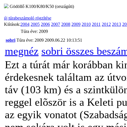
Gödöllő K100/K80/K50 (országúti)
új túrabeszámoló rögzítése
Kiírások:
2004
2005
2006
2007
2008
2009
2010
2011
2012
2013
20
Túra éve: 2009
sobri
Túra éve: 2009
2009.06.22 10:13:51
megnéz
sobri összes beszá
Ezt a túrát már korábban 
érdekesnek találtam az útvon
táv (103 km) és a szintkülö
reggel elõször is a Keleti p
az egyik vonatot (Szabadság
nem sokára volt is egy másik 