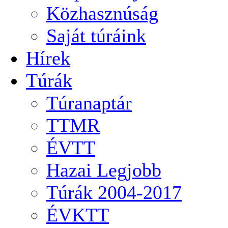
Közhasznúság
Saját túráink
Hírek
Túrák
Túranaptár
TTMR
ÉVTT
Hazai Legjobb
Túrák 2004-2017
ÉVKTT