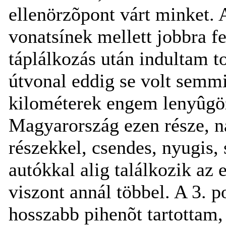
ellenörzõpont várt minket. 
vonatsínek mellett jobbra fe
táplálkozás után indultam t
útvonal eddig se volt semm
kilométerek engem lenyûgö
Magyarország ezen része, n
részekkel, csendes, nyugis, 
autókkal alig találkozik az 
viszont annál többel. A 3. p
hosszabb pihenõt tartottam,