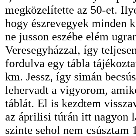
megközelítette az 50-et. I
hogy észrevegyek minden ká
ne jusson eszébe elém ugran
Veresegyházzal, így teljese
fordulva egy tábla tájékozt
km. Jessz, így simán becsús
lehervadt a vigyorom, amik
táblát. El is kezdtem vissz
az áprilisi túrán itt nagyon
szinte sehol nem csúsztam 1