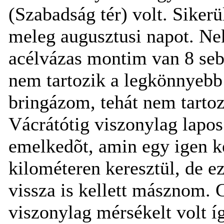
(Szabadság tér) volt. Sike
meleg augusztusi napot. N
acélvázas montim van 8 sebe
nem tartozik a legkönnyebb
bringázom, tehát nem tarto
Vácrátótig viszonylag lapos 
emelkedõt, amin egy igen k
kilométeren keresztül, de ez
vissza is kellett másznom.
viszonylag mérsékelt volt 