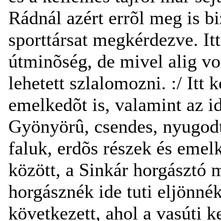
Rádnál azért errõl meg is 
sporttársat megkérdezve. Itt
útminõség, de mivel alig vo
lehetett szlalomozni. :/ Itt
emelkedõt is, valamint az id
Gyönyörû, csendes, nyugodt 
faluk, erdõs részek és eme
között, a Sinkár horgásztó m
horgásznék ide tuti eljönné
következett, ahol a vasúti k