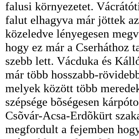
falusi környezetet. Vácrátó
falut elhagyva már jöttek 
közeledve lényegesen megvál
hogy ez már a Cserháthoz tar
szebb lett. Vácduka és Káll
már több hosszabb-rövidebb
melyek között több meredek 
szépsége bõségesen kárpóto
Csõvár-Acsa-Erdõkürt szak
megfordult a fejemben hogy