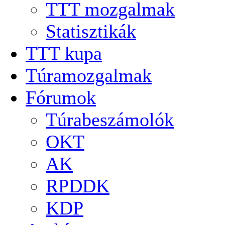
TTT mozgalmak
Statisztikák
TTT kupa
Túramozgalmak
Fórumok
Túrabeszámolók
OKT
AK
RPDDK
KDP