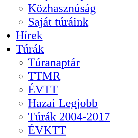
Közhasznúság
Saját túráink
Hírek
Túrák
Túranaptár
TTMR
ÉVTT
Hazai Legjobb
Túrák 2004-2017
ÉVKTT