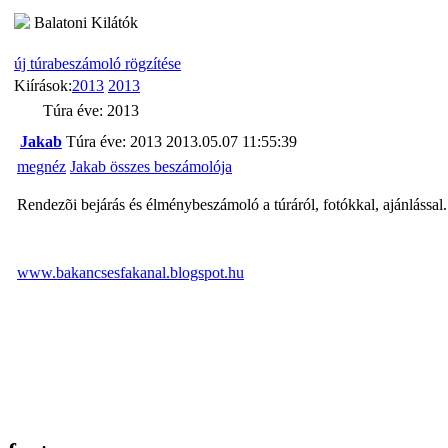
Balatoni Kilátók
új túrabeszámoló rögzítése
Kiírások:
2013
2013
Túra éve: 2013
Jakab
Túra éve: 2013
2013.05.07 11:55:39
megnéz
Jakab összes beszámolója
Rendezõi bejárás és élménybeszámoló a túráról, fotókkal, ajánlással.
www.bakancsesfakanal.blogspot.hu