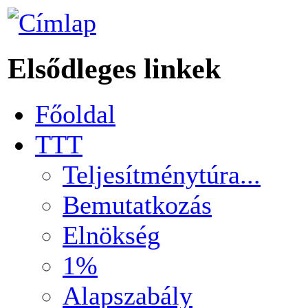
Elsődleges linkek
Főoldal
TTT
Teljesítménytúra...
Bemutatkozás
Elnökség
1%
Alapszabály