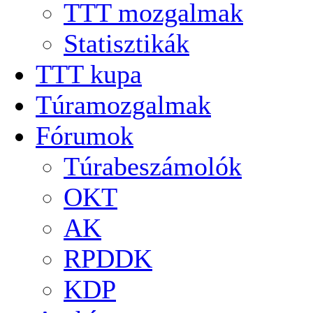
TTT mozgalmak
Statisztikák
TTT kupa
Túramozgalmak
Fórumok
Túrabeszámolók
OKT
AK
RPDDK
KDP