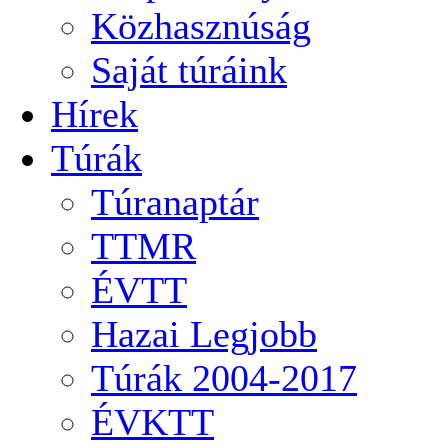
Közhasznúság
Saját túráink
Hírek
Túrák
Túranaptár
TTMR
ÉVTT
Hazai Legjobb
Túrák 2004-2017
ÉVKTT