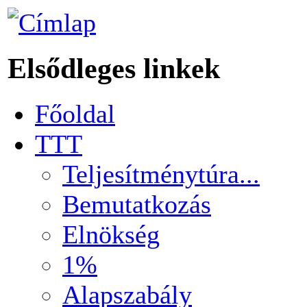
Elsődleges linkek
Főoldal
TTT
Teljesítménytúra...
Bemutatkozás
Elnökség
1%
Alapszabály