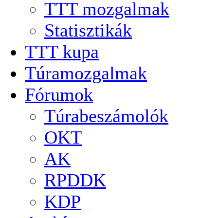
TTT mozgalmak
Statisztikák
TTT kupa
Túramozgalmak
Fórumok
Túrabeszámolók
OKT
AK
RPDDK
KDP